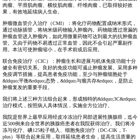
肉瘤、平滑肌肉瘤、横纹肌肉瘤、纤维肉瘤，已取得较好效
果，有效地延续病人生命。
肿瘤微血管介入治疗（CMI）：将化疗药物配置成纳米形式，
通过动脉插管，将纳米级药物输入肿瘤内。药物能透过泄漏的
肿瘤血管进入肿瘤内，如此用微量药物可达到最大的抗肿瘤血
管。又由于药物不易透过正常血管，因此不会引起严重副作
用。本法可使肿瘤缩小，在手术前或后应用。
联合免疫治疗（CIC）：肿瘤生长和进展与机体免疫功能十分
健全有密切关系。良好的免疫功能可遏止肿瘤发展。采用多种
免疫调节措施，提高患者免疫功能，至少与肿瘤细胞处于
&ldquo;平衡&rdquo;态势，&ldquo;与瘤共存&rdquo;，是防止
肿瘤复发的重要手段。
我们将上述三种方法组合起来，形成独特的&ldquo;3C&rdquo;
治疗模式，按照病人具体情况，实施全方位治疗。
我院是世界上最早应用经皮冷冻治疗局部进展性胰腺癌，迄今
近500例来自全世界的胰腺癌患者在我院获得治疗。我们将冷
冻与化疗、碘125粒子植入、细胞免疫治疗（DC-CIK，T-
plus）等联合起来应用，取得延续患者生命，提高生活质量的