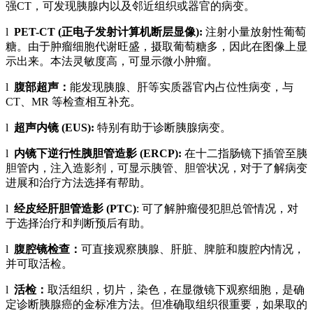
强CT，可发现胰腺内以及邻近组织或器官的病变。
l
PET-CT
(
正电子发射计算机断层显像
)
:
注射小量放射性葡萄
糖。由于肿瘤细胞代谢旺盛，摄取葡萄糖多，因此在图像上显
示出来。本法灵敏度高，可显示微小肿瘤。
l
腹部超声：
能发现胰腺、肝等实质器官内占位性病变，与
CT、MR 等检查相互补充。
l
超声内镜 (EUS)
:
特别有助于诊断胰腺病变。
l
内镜下逆行性胰胆管造影 (ERCP)
:
在十二指肠镜下插管至胰
胆管内，注入造影剂，可显示胰管、胆管状况，对于了解病变
进展和治疗方法选择有帮助。
l
经皮经肝胆管造影 (PTC)
: 可了解肿瘤侵犯胆总管情况，对
于选择治疗和判断预后有助。
l
腹腔镜检查：
可直接观察胰腺、肝脏、脾脏和腹腔内情况，
并可取活检。
l
活检：
取活组织，切片，染色，在显微镜下观察细胞，是确
定诊断胰腺癌的金标准方法。但准确取组织很重要，如果取的