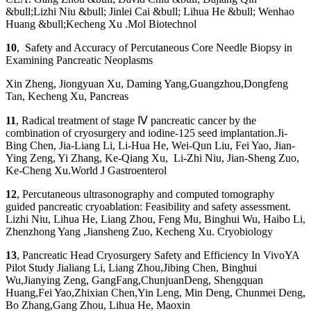
&bull;Lizhi Niu &bull; Jinlei Cai &bull; Lihua He &bull; Wenhao
Huang &bull;Kecheng Xu .Mol Biotechnol
10
, Safety and Accuracy of Percutaneous Core Needle Biopsy in
Examining Pancreatic Neoplasms
Xin Zheng, Jiongyuan Xu, Daming Yang,Guangzhou,Dongfeng
Tan, Kecheng Xu, Pancreas
11
, Radical treatment of stage Ⅳ pancreatic cancer by the
combination of cryosurgery and iodine-125 seed implantation.Ji-
Bing Chen, Jia-Liang Li, Li-Hua He, Wei-Qun Liu, Fei Yao, Jian-
Ying Zeng, Yi Zhang, Ke-Qiang Xu, Li-Zhi Niu, Jian-Sheng Zuo,
Ke-Cheng Xu.World J Gastroenterol
12
, Percutaneous ultrasonography and computed tomography
guided pancreatic cryoablation: Feasibility and safety assessment.
Lizhi Niu, Lihua He, Liang Zhou, Feng Mu, Binghui Wu, Haibo Li,
Zhenzhong Yang ,Jiansheng Zuo, Kecheng Xu. Cryobiology
13
, Pancreatic Head Cryosurgery Safety and Efficiency In VivoYA
Pilot Study Jialiang Li, Liang Zhou,Jibing Chen, Binghui
Wu,Jianying Zeng, GangFang,ChunjuanDeng, Shengquan
Huang,Fei Yao,Zhixian Chen,Yin Leng, Min Deng, Chunmei Deng,
Bo Zhang,Gang Zhou, Lihua He, Maoxin