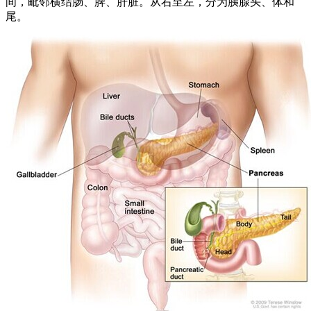
间，毗邻横结肠、脾、肝脏。从右至左，分为胰腺头、体和
尾。