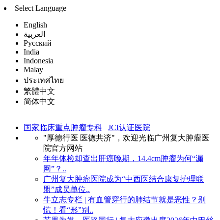
Select Language
English
العربية
Русский
India
Indonesia
Malay
ประเทศไทย
繁體中文
简体中文
国家临床重点肿瘤专科
JCI认证医院
"厚德行医 医德共济"，欢迎光临广州复大肿瘤医
院官方网站
年年体检却查出肝癌晚期，14.4cm肿瘤为何“漏
网”？..
广州复大肿瘤医院成为“中西医结合康复护理联
盟”成员单位..
牛立志专栏 | 有血管穿行的肺结节就是恶性？别
慌！看“形”别..