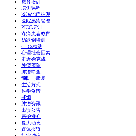
教育培训
培训课程
冷冻治疗护理
医院感染管理
PICC培训
疼痛患者教育
防跌倒培训
CTCs检测
心理社会因素
走近徐克成
肿瘤预防
肿瘤筛查
预防与康复
生活方式
科学食谱
戒烟
肿瘤资讯
出诊公告
医护推介
复大动态
媒体报道
行业动态