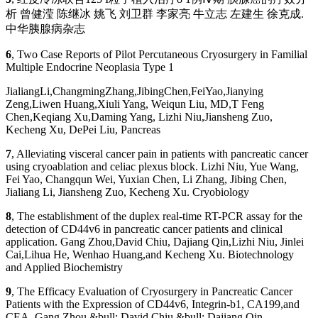
析 曾健滢 陈继冰 姚飞 刘卫群 李家亮 牛立志 左建生 徐克成.
中华胰腺病杂志
6
, Two Case Reports of Pilot Percutaneous Cryosurgery in Familial
Multiple Endocrine Neoplasia Type 1
JialiangLi,ChangmingZhang,JibingChen,FeiYao,Jianying
Zeng,Liwen Huang,Xiuli Yang, Weiqun Liu, MD,T Feng
Chen,Keqiang Xu,Daming Yang, Lizhi Niu,Jiansheng Zuo,
Kecheng Xu, DePei Liu, Pancreas
7
, Alleviating visceral cancer pain in patients with pancreatic cancer
using cryoablation and celiac plexus block. Lizhi Niu, Yue Wang,
Fei Yao, Changqun Wei, Yuxian Chen, Li Zhang, Jibing Chen,
Jialiang Li, Jiansheng Zuo, Kecheng Xu. Cryobiology
8
, The establishment of the duplex real-time RT-PCR assay for the
detection of CD44v6 in pancreatic cancer patients and clinical
application. Gang Zhou,David Chiu, Dajiang Qin,Lizhi Niu, Jinlei
Cai,Lihua He, Wenhao Huang,and Kecheng Xu. Biotechnology
and Applied Biochemistry
9
, The Efficacy Evaluation of Cryosurgery in Pancreatic Cancer
Patients with the Expression of CD44v6, Integrin-b1, CA199,and
CEA. Gang Zhou &bull; David Chiu &bull; Dajiang Qin