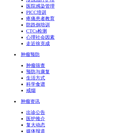
医院感染管理
PICC培训
疼痛患者教育
防跌倒培训
CTCs检测
心理社会因素
走近徐克成
肿瘤预防
肿瘤筛查
预防与康复
生活方式
科学食谱
戒烟
肿瘤资讯
出诊公告
医护推介
复大动态
媒体报道