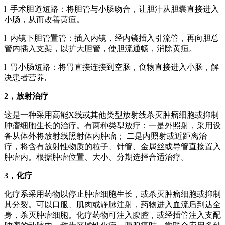
l 手术胆道短路：将胆管与小肠吻合，让胆汁从胆囊直接进入
小肠，从而改善黄疸。
l 内镜下胆管置管：插入内镜，经内镜插入引流管，再向胆总
管内插入支架，以扩大胆管，使胆流通畅，消除黄疸。
l 胃小肠短路：将胃直接连接到空肠，食物直接进入小肠，解
决患者营养,
2
，放射治疗
这是一种采用高能X线或其他类型放射线杀灭肿瘤细胞或抑制
肿瘤细胞生长的治疗。有两种类型放疗：一是外照射，采用设
备从体外将放射线照射体内肿瘤； 二是内照射或近距离治
疗，将含有放射性物质的粒子、针管、金属丝或导管直接置入
肿瘤内。根据肿瘤位置、大小、分期选择合适治疗。
3
，化
疗
化疗系采用药物以停止肿瘤细胞生长，或杀灭肿瘤细胞或抑制
其分裂。可以口服、肌肉或静脉注射，药物进入血流后到达全
身，杀灭肿瘤细胞。化疗药物可注入腹腔，或经插管注入支配