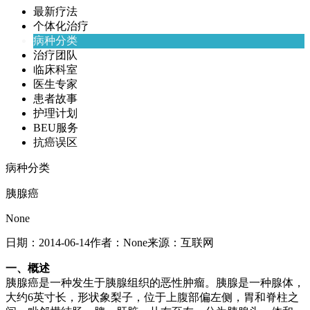
最新疗法
个体化治疗
病种分类
治疗团队
临床科室
医生专家
患者故事
护理计划
BEU服务
抗癌误区
病种分类
胰腺癌
None
日期：
2014-06-14
作者：
None
来源：
互联网
一、概述
胰腺癌是一种发生于胰腺组织的恶性肿瘤。胰腺是一种腺体，
大约6英寸长，形状象梨子，位于上腹部偏左侧，胃和脊柱之