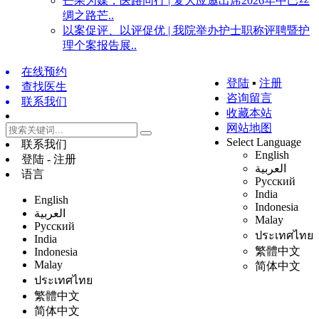
芒果为媒，医路同行 | 复大应邀出席2026年中巴丝
绸之路芒..
以案促评、以评促优 | 我院举办护士职称评聘暨护
理个案报告展..
在线预约
登陆
▪
注册
查找医生
咨询留言
联系我们
收藏本站
网站地图
Select Language
联系我们
English
登陆 - 注册
العربية
语言
Русский
India
English
Indonesia
العربية
Malay
Русский
ประเทศไทย
India
繁體中文
Indonesia
Malay
简体中文
ประเทศไทย
繁體中文
简体中文