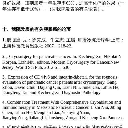
良好效果。III期患者一年生存率63%，远高于化疗的效果（一
年生存率低于10%）。（见我院发表的有关论著）。
十、我院发表的有关胰腺癌的论著
1,
胰腺癌. 见：徐克成、牛立志. 主编. 肿瘤冷冻治疗学.上海：
上海科技教育出版社.2007：218-22.
2
，
Cryosurgery for pancreatic cancer. In: Kecheng Xu, Nikolai N
Korpan, LizhiNiu. editors. Modern Cryosurgery for Cancer.New
Jersey: World Sci Pub. 2012:611-630.
3
, Expression of CD44v6 and integrin-&beta;1 for the rognosis
evaluation of pancreatic cancer patients after cryosurgery. Gang
Zhou, David Chiu, Dajiang Qin, Lizhi Niu, Jinlei Cai, Lihua He,
Dongfeng Tan and Kecheng Xu Diagnostic Pathology
4
, Combination Treatment With Comprehensive Cryoablation and
Immunotherapy in Metastatic Pancreatic Cancer. Lizhi Niu, Jibing
Chen, Lihua He, Mengtian Liao,Yuanying Yuan,
JianyingZeng,JialiangLi,Jiansheng Zuo,and Kecheng Xu. Pancreas
5
, 经皮冷冻联合125 I粒子植入治疗8 1例Ⅳ期 胰腺癌的疗效分