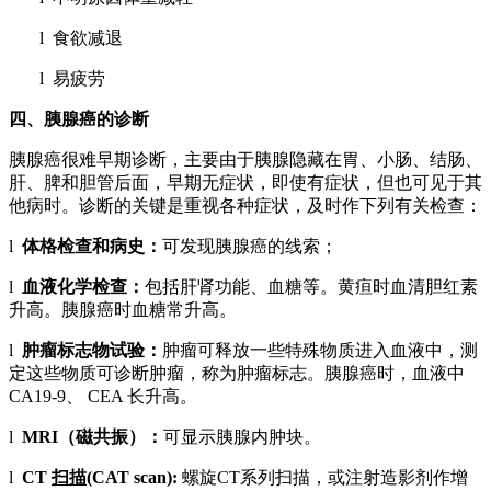
l 食欲减退
l 易疲劳
四、胰腺癌的诊断
胰腺癌很难早期诊断，主要由于胰腺隐藏在胃、小肠、结肠、
肝、脾和胆管后面，早期无症状，即使有症状，但也可见于其
他病时。诊断的关键是重视各种症状，及时作下列有关检查：
l
体格检查和病史：
可发现胰腺癌的线索；
l
血液化学检查：
包括肝肾功能、血糖等。黄疸时血清胆红素
升高。胰腺癌时血糖常升高。
l
肿瘤标志物试验：
肿瘤可释放一些特殊物质进入血液中，测
定这些物质可诊断肿瘤，称为肿瘤标志。胰腺癌时，血液中
CA19-9、 CEA 长升高。
l
MRI
（磁共振）：
可显示胰腺内肿块。
l
CT
扫描
(CAT scan)
:
螺旋CT系列扫描，或注射造影剂作增