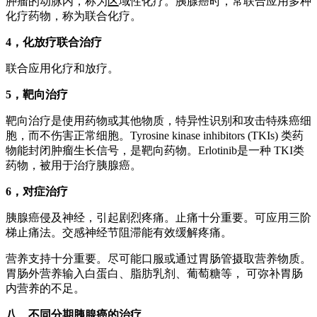
肿瘤的动脉内，称为
区
域性化疗。胰腺癌时，常联合应用多种
化疗药物，称为联合化疗。
4
，
化放疗联合治疗
联合应用化疗和放疗。
5
，靶向治疗
靶向治疗是使用药物或其他物质，特异性识别和攻击特殊癌细
胞，而不伤害正常细胞。Tyrosine kinase inhibitors (TKIs) 类药
物能封闭肿瘤生长信号，是靶向药物。Erlotinib是一种 TKI类
药物，被用于治疗胰腺癌。
6
，对症治疗
胰腺癌侵及神经，引起剧烈疼痛。止痛十分重要。可应用三阶
梯止痛法。交感神经节阻滞能有效缓解疼痛。
营养支持十分重要。尽可能口服或通过胃肠管摄取营养物质。
胃肠外营养输入白蛋白、脂肪乳剂、葡萄糖等， 可弥补胃肠
内营养的不足。
八、不同分期胰腺癌的治疗