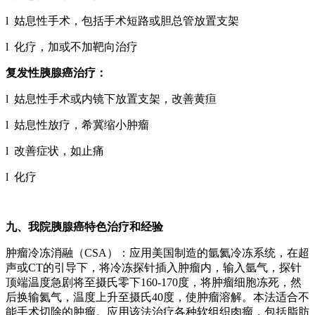
l 姑息性手术，包括手术短路或胆总管放置支架
l 化疗，加或不加靶向治疗
复发性胰腺癌治疗：
l 姑息性手术或内镜下放置支架，改善黄疸
l 姑息性放疗，希冀缩小肿瘤
l 改善症状，如止痛
l 化疗
九、我院胰腺癌特色治疗和经验
肿瘤冷冻消融（CSA）：应用美国制造的氩氦冷冻系统，在超
声或CT的引导下，将冷冻探针插入肿瘤内，输入氩气，探针
顶端温度急剧将至摄氏零下160-170度，将肿瘤细胞冻死，然
后换输氦气，温度上升至摄氏40度，使肿瘤溶解。本法适合不
能手术切除的肿瘤。应用该法治疗各种软组织肉瘤，包括脂肪