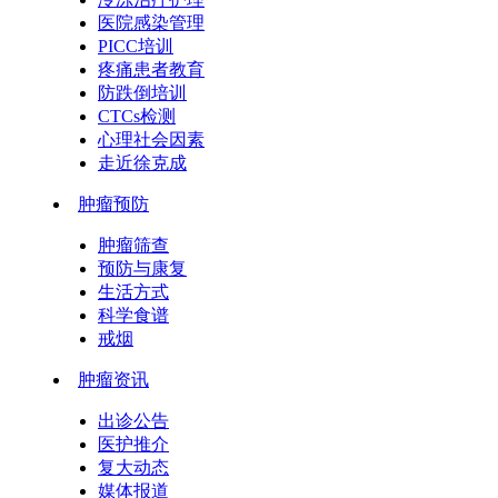
医院感染管理
PICC培训
疼痛患者教育
防跌倒培训
CTCs检测
心理社会因素
走近徐克成
肿瘤预防
肿瘤筛查
预防与康复
生活方式
科学食谱
戒烟
肿瘤资讯
出诊公告
医护推介
复大动态
媒体报道