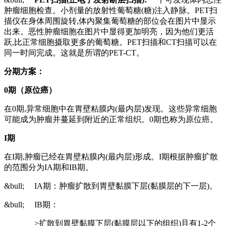
肿瘤细胞检查。小剂量的放射性葡萄糖(糖)注入静脉。PET扫
描仪在身体周围旋转,体内聚集葡萄糖的部位会在图片中显示
出来。恶性肿瘤细胞在图片中显得更加明亮，因为他们更活
跃,比正常细胞摄取更多的葡萄糖。PET扫描和CT扫描可以在
同一时间完成。这就是所谓的PET-CT。
分期方案：
0
期（
原位癌
）
在0期,异常细胞中在胃壁粘膜内(最内层)发现。这些异常细胞
可能成为肿瘤并蔓延到附近的正常组织。0期也称为原位癌。
I
期
在I期,肿瘤已经在胃壁粘膜内(最内层)形成。I期根据肿瘤扩散
的范围分为IA期和IB期。
&bull; IA期：肿瘤扩散到胃壁黏膜下层(黏膜层的下一层)。
&bull; IB期：
>扩散到胃壁黏膜下层(黏膜层以下的组织)且有1-2个