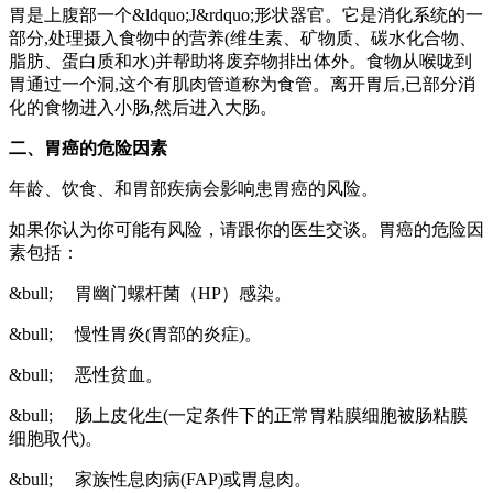
胃是上腹部一个&ldquo;J&rdquo;形状器官。它是消化系统的一
部分,处理摄入食物中的营养(维生素、矿物质、碳水化合物、
脂肪、蛋白质和水)并帮助将废弃物排出体外。食物从喉咙到
胃通过一个洞,这个有肌肉管道称为食管。离开胃后,已部分消
化的食物进入小肠,然后进入大肠。
二、胃癌的危险因素
年龄、饮食、和胃部疾病会影响患胃癌的风险。
如果你认为你可能有风险，请跟你的医生交谈。胃癌的危险因
素包括：
&bull; 胃幽门螺杆菌（HP）感染。
&bull; 慢性胃炎(胃部的炎症)。
&bull; 恶性贫血。
&bull; 肠上皮化生(一定条件下的正常胃粘膜细胞被肠粘膜
细胞取代)。
&bull; 家族性息肉病(FAP)或胃息肉。