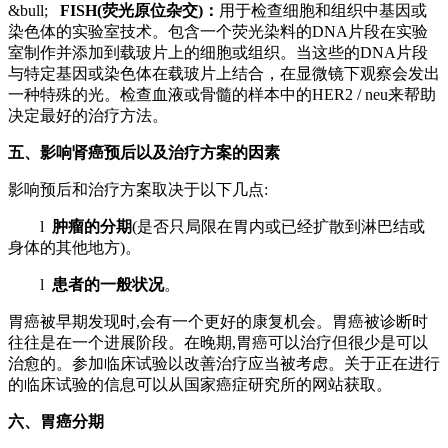
&bull;
FISH(
荧光原位杂交)：
用于检查细胞和组织中基因或
染色体的实验室技术。包含一个荧光染料的DNA片段在实验
室制作并添加到载玻片上的细胞或组织。当这些的DNA片段
与特定基因或染色体在载玻片上结合，在显微镜下观察会发出
一种特殊的光。检查血液或骨髓的样本中的HER2 / neu来帮助
决定最好的治疗方法。
五、影响肾癌预后以及治疗方案的因素
影响预后和治疗方案取决于以下几点:
l
肿瘤的分期
(是否只局限在胃内或已经扩散到淋巴结或
身体的其他地方)。
l
患者的一般状况
。
胃癌被早期发现时,会有一个更好的康复机会。胃癌被诊断时
往往是在一个进展阶段。在晚期,胃癌可以治疗但很少是可以
治愈的。参加临床试验以改善治疗应当被考虑。关于正在进行
的临床试验的信息可以从国家癌症研究所的网站获取。
六、胃癌分期