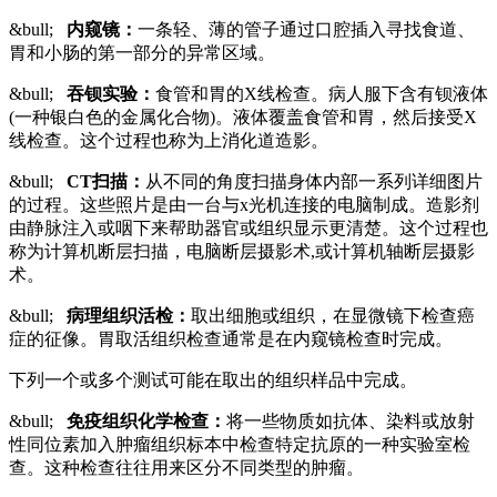
&bull;
内窥镜：
一条轻、薄的管子通过口腔插入寻找食道、
胃和小肠的第一部分的异常区域。
&bull;
吞钡实验：
食管和胃的X线检查。病人服下含有钡液体
(一种银白色的金属化合物)。液体覆盖食管和胃，然后接受X
线检查。这个过程也称为上消化道造影。
&bull;
CT
扫描：
从不同的角度扫描身体内部一系列详细图片
的过程。这些照片是由一台与x光机连接的电脑制成。造影剂
由静脉注入或咽下来帮助器官或组织显示更清楚。这个过程也
称为计算机断层扫描，电脑断层摄影术,或计算机轴断层摄影
术。
&bull;
病理组织活检：
取出细胞或组织，在显微镜下检查癌
症的征像。胃取活组织检查通常是在内窥镜检查时完成。
下列一个或多个测试可能在取出的组织样品中完成。
&bull;
免疫组织化学检查：
将一些物质如抗体、染料或放射
性同位素加入肿瘤组织标本中检查特定抗原的一种实验室检
查。这种检查往往用来区分不同类型的肿瘤。