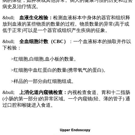
病的体征，如肿块或其他异常。病人的健康习惯的历史和过去
病史及治疗情况。
&bull;
血液生化检验：
检测血液标本中身体的器官和组织释
放到血液的某些物质的数量的过程。物质数量的异常(高于或
低于正常)可以是一个器官或组织产生疾病的征象。
&bull;
全血细胞计数（CBC）
：一个血液标本的抽取并作以
下检验：
>红细胞,白细胞,血小板的数量。
>红细胞中血红蛋白的数量(携带氧气的蛋白)。
>样品的一部分由红细胞组成。
&bull;
上消化道内窥镜检查：
内视检查食道、胃和十二指肠
(小肠的第一部分)的异常区域。一个内窥镜(轻、薄的管子) 通
过口腔和喉咙进入食道。