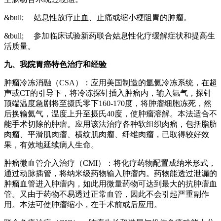
&bull; 姑息性放疗止血、止痛或缩小梗阻胃的肿瘤。
&bull; 参加临床试验新药联合姑息性化疗缓解症状和提高生
活质量。
九、我院胃癌特色治疗和经验
肿瘤冷冻消融（CSA）：应用美国制造的氩氦冷冻系统，在超
声或CT的引导下，将冷冻探针插入肿瘤内，输入氩气，探针
顶端温度急剧将至摄氏零下160-170度，将肿瘤细胞冻死，然
后换输氦气，温度上升至摄氏40度，使肿瘤溶解。本法适合不
能手术切除的肿瘤。应用该法治疗各种软组织肉瘤，包括脂肪
肉瘤、平滑肌肉瘤、横纹肌肉瘤、纤维肉瘤，已取得较好效
果，有效地延续病人生命。
肿瘤微血管介入治疗（CMI）：将化疗药物配置成纳米形式，
通过动脉插管，将纳米级药物输入肿瘤内。药物能透过泄漏的
肿瘤血管进入肿瘤内，如此用微量药物可达到最大的抗肿瘤血
管。又由于药物不易透过正常血管，因此不会引起严重副作
用。本法可使肿瘤缩小，在手术前或后应用。