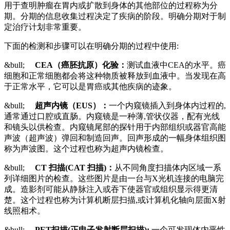
用于查明肿瘤在胃内或扩散到身体的其他部位的过程称为分
期。分期的信息收集过程决定了疾病的阶段。明确分期对于制
定治疗计划非常重要。
下面的检测和步骤可以在明确分期的过程中使用:
&bull;
CEA
（癌胚抗原）
化验：
测试血液中CEA的水平。癌
细胞和正常细胞都会将这种物质被释放到血液中。当发现在高
于正常水平，它可以是胃癌或其他疾病的迹象。
&bull;
超声内镜（EUS）：
一个内窥镜插入到身体内过程的,
通常通过口腔或直肠。内窥镜是一种薄,管状仪器，配有光线
和镜头以供检查。内窥镜尾部的探针用于内部组织或器官高能
声波（超声波）弹回和制造回声。回声形成的一幅身体组织图
称为声波图。这个过程也称为超声内镜检查。
&bull;
CT
扫描(CAT 扫描)：
从不同角度扫描体内区域一系
列详细图片的检查。这些图片是由一台与X光机连接的电脑完
成。造影剂可能从静脉注入或吞下使器官或组织显示得更清
楚。这个过程也称为计算机断层扫描,或计算机化轴向层面X射
线照相术。
&bull;
PET
扫描(正电子发射断层扫描):
一个可发现体内恶性