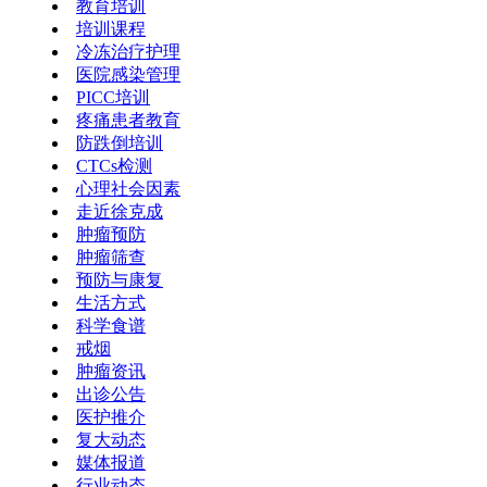
教育培训
培训课程
冷冻治疗护理
医院感染管理
PICC培训
疼痛患者教育
防跌倒培训
CTCs检测
心理社会因素
走近徐克成
肿瘤预防
肿瘤筛查
预防与康复
生活方式
科学食谱
戒烟
肿瘤资讯
出诊公告
医护推介
复大动态
媒体报道
行业动态