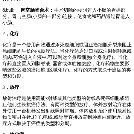
&bull;
胃空肠吻合术：
手术切除的梗阻进入小肠的胃癌部
分。胃与空肠(小肠的一部分)连接，使食物和药品通过胃进入
小肠。
2
，化疗
化疗是一个使用药物通过杀死癌细胞或阻止癌细胞分裂来阻止
癌细胞的生长的抗癌疗法。当化疗药通过口服或注射到静脉或
肌肉,药物进入血液中,可以到达全身癌细胞(全身化疗)。当化
疗药直接置入到脑脊液, 器官或体腔如腹腔，化疗药物主要影
响这些区域的癌细胞 (区域化疗)。化疗的方式取决于癌症的类
型和分期。
3
，放疗
放射治疗是使用高能x射线或其他类型的射线杀死癌细胞或阻
止他们生长抗癌疗法。有两种类型的放疗。体外放射治疗在体
外使用一台机器发出射线照射肿瘤。体内放射治疗使用放射性
物质密封在针,粒子,电线,或导管直接放置到肿瘤内或附近。放
疗方式取决于癌症的类型和分期。