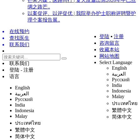
芒果为媒，医路同行 | 复大应邀出席2026年中巴丝
绸之路芒..
以案促评、以评促优 | 我院举办护士职称评聘暨护
理个案报告展..
在线预约
登陆
▪
注册
查找医生
咨询留言
联系我们
收藏本站
网站地图
Select Language
联系我们
English
登陆 - 注册
العربية
语言
Русский
India
English
Indonesia
العربية
Malay
Русский
ประเทศไทย
India
繁體中文
Indonesia
Malay
简体中文
ประเทศไทย
繁體中文
简体中文