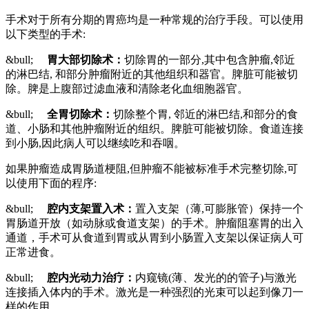
手术对于所有分期的胃癌均是一种常规的治疗手段。可以使用
以下类型的手术:
&bull;
胃大部切除术：
切除胃的一部分,其中包含肿瘤,邻近
的淋巴结, 和部分肿瘤附近的其他组织和器官。脾脏可能被切
除。脾是上腹部过滤血液和清除老化血细胞器官。
&bull;
全胃切除术：
切除整个胃, 邻近的淋巴结,和部分的食
道、小肠和其他肿瘤附近的组织。脾脏可能被切除。食道连接
到小肠,因此病人可以继续吃和吞咽。
如果肿瘤造成胃肠道梗阻,但肿瘤不能被标准手术完整切除,可
以使用下面的程序:
&bull;
腔内
支架置入术：
置入支架（薄,可膨胀管）保持一个
胃肠道开放（如动脉或食道支架）的手术。肿瘤阻塞胃的出入
通道，手术可从食道到胃或从胃到小肠置入支架以保证病人可
正常进食。
&bull;
腔内光动力治疗：
内窥镜(薄、发光的的管子)与激光
连接插入体内的手术。激光是一种强烈的光束可以起到像刀一
样的作用。