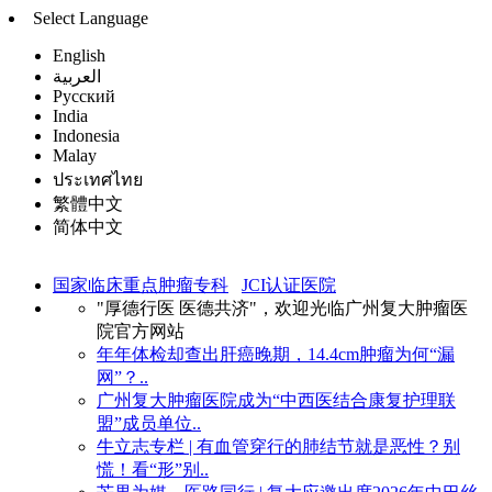
Select Language
English
العربية
Русский
India
Indonesia
Malay
ประเทศไทย
繁體中文
简体中文
国家临床重点肿瘤专科
JCI认证医院
"厚德行医 医德共济"，欢迎光临广州复大肿瘤医
院官方网站
年年体检却查出肝癌晚期，14.4cm肿瘤为何“漏
网”？..
广州复大肿瘤医院成为“中西医结合康复护理联
盟”成员单位..
牛立志专栏 | 有血管穿行的肺结节就是恶性？别
慌！看“形”别..