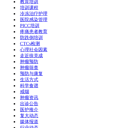
教育培训
培训课程
冷冻治疗护理
医院感染管理
PICC培训
疼痛患者教育
防跌倒培训
CTCs检测
心理社会因素
走近徐克成
肿瘤预防
肿瘤筛查
预防与康复
生活方式
科学食谱
戒烟
肿瘤资讯
出诊公告
医护推介
复大动态
媒体报道
行业动态