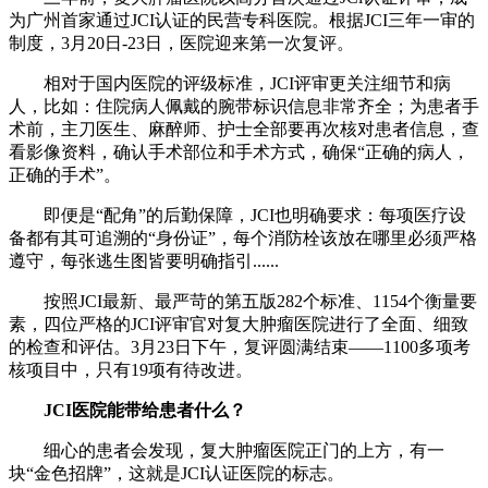
为广州首家通过JCI认证的民营专科医院。根据JCI三年一审的
制度，3月20日-23日，医院迎来第一次复评。
相对于国内医院的评级标准，JCI评审更关注细节和病
人，比如：住院病人佩戴的腕带标识信息非常齐全；为患者手
术前，主刀医生、麻醉师、护士全部要再次核对患者信息，查
看影像资料，确认手术部位和手术方式，确保“正确的病人，
正确的手术”。
即便是“配角”的后勤保障，JCI也明确要求：每项医疗设
备都有其可追溯的“身份证”，每个消防栓该放在哪里必须严格
遵守，每张逃生图皆要明确指引......
按照JCI最新、最严苛的第五版282个标准、1154个衡量要
素，四位严格的JCI评审官对复大肿瘤医院进行了全面、细致
的检查和评估。3月23日下午，复评圆满结束——1100多项考
核项目中，只有19项有待改进。
JCI医院能带给患者什么？
细心的患者会发现，复大肿瘤医院正门的上方，有一
块“金色招牌”，这就是JCI认证医院的标志。