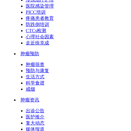
医院感染管理
PICC培训
疼痛患者教育
防跌倒培训
CTCs检测
心理社会因素
走近徐克成
肿瘤预防
肿瘤筛查
预防与康复
生活方式
科学食谱
戒烟
肿瘤资讯
出诊公告
医护推介
复大动态
媒体报道