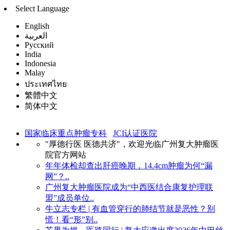
Select Language
English
العربية
Русский
India
Indonesia
Malay
ประเทศไทย
繁體中文
简体中文
国家临床重点肿瘤专科
JCI认证医院
"厚德行医 医德共济"，欢迎光临广州复大肿瘤医
院官方网站
年年体检却查出肝癌晚期，14.4cm肿瘤为何“漏
网”？..
广州复大肿瘤医院成为“中西医结合康复护理联
盟”成员单位..
牛立志专栏 | 有血管穿行的肺结节就是恶性？别
慌！看“形”别..