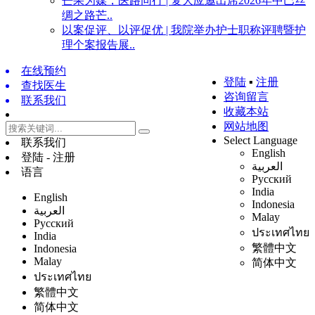
芒果为媒，医路同行 | 复大应邀出席2026年中巴丝
绸之路芒..
以案促评、以评促优 | 我院举办护士职称评聘暨护
理个案报告展..
在线预约
登陆
▪
注册
查找医生
咨询留言
联系我们
收藏本站
网站地图
Select Language
联系我们
English
登陆 - 注册
العربية
语言
Русский
India
English
Indonesia
العربية
Malay
Русский
ประเทศไทย
India
繁體中文
Indonesia
Malay
简体中文
ประเทศไทย
繁體中文
简体中文