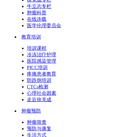
牛立志专栏
肿瘤科普
在线连载
医学伦理委员会
教育培训
培训课程
冷冻治疗护理
医院感染管理
PICC培训
疼痛患者教育
防跌倒培训
CTCs检测
心理社会因素
走近徐克成
肿瘤预防
肿瘤筛查
预防与康复
生活方式