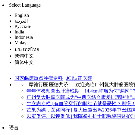
Select Language
English
العربية
Русский
India
Indonesia
Malay
ประเทศไทย
繁體中文
简体中文
国家临床重点肿瘤专科
JCI认证医院
"厚德行医 医德共济"，欢迎光临广州复大肿瘤医院
年年体检却查出肝癌晚期，14.4cm肿瘤为何“漏网”？
广州复大肿瘤医院成为“中西医结合康复护理联盟”成
牛立志专栏 | 有血管穿行的肺结节就是恶性？别慌！看
芒果为媒，医路同行 | 复大应邀出席2026年中巴丝绸
以案促评、以评促优 | 我院举办护士职称评聘暨护理
语言