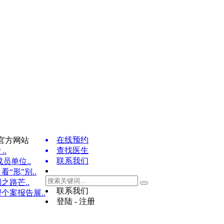
在线预约
官方网站
查找医生
..
联系我们
员单位..
“形”别..
之路芒..
联系我们
个案报告展..
登陆 - 注册