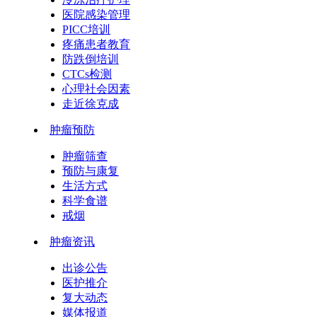
医院感染管理
PICC培训
疼痛患者教育
防跌倒培训
CTCs检测
心理社会因素
走近徐克成
肿瘤预防
肿瘤筛查
预防与康复
生活方式
科学食谱
戒烟
肿瘤资讯
出诊公告
医护推介
复大动态
媒体报道