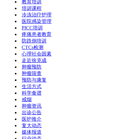
教育培训
培训课程
冷冻治疗护理
医院感染管理
PICC培训
疼痛患者教育
防跌倒培训
CTCs检测
心理社会因素
走近徐克成
肿瘤预防
肿瘤筛查
预防与康复
生活方式
科学食谱
戒烟
肿瘤资讯
出诊公告
医护推介
复大动态
媒体报道
行业动态