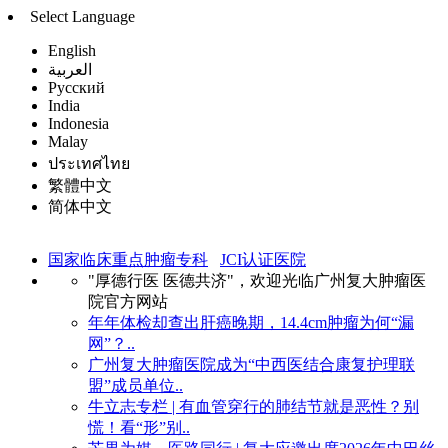
Select Language
English
العربية
Русский
India
Indonesia
Malay
ประเทศไทย
繁體中文
简体中文
国家临床重点肿瘤专科
JCI认证医院
"厚德行医 医德共济"，欢迎光临广州复大肿瘤医
院官方网站
年年体检却查出肝癌晚期，14.4cm肿瘤为何“漏
网”？..
广州复大肿瘤医院成为“中西医结合康复护理联
盟”成员单位..
牛立志专栏 | 有血管穿行的肺结节就是恶性？别
慌！看“形”别..