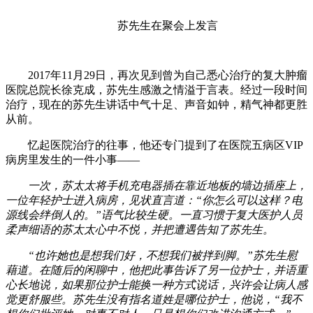
苏先生在聚会上发言
2017年11月29日，再次见到曾为自己悉心治疗的复大肿瘤
医院总院长徐克成，苏先生感激之情溢于言表。经过一段时间
治疗，现在的苏先生讲话中气十足、声音如钟，精气神都更胜
从前。
忆起医院治疗的往事，他还专门提到了在医院五病区VIP
病房里发生的一件小事——
一次，苏太太将手机充电器插在靠近地板的墙边插座上，
一位年轻护士进入病房，见状直言道：“你怎么可以这样？电
源线会绊倒人的。”语气比较生硬。一直习惯于复大医护人员
柔声细语的苏太太心中不悦，并把遭遇告知了苏先生。
“也许她也是想我们好，不想我们被拌到脚。”苏先生慰
藉道。在随后的闲聊中，他把此事告诉了另一位护士，并语重
心长地说，如果那位护士能换一种方式说话，兴许会让病人感
觉更舒服些。苏先生没有指名道姓是哪位护士，他说，“我不