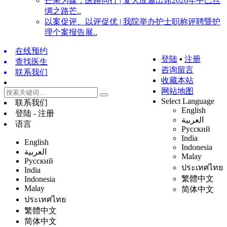
芒果为媒，医路同行 | 复大应邀出席2026年中巴丝
绸之路芒..
以案促评、以评促优 | 我院举办护士职称评聘暨护
理个案报告展..
在线预约
登陆
▪
注册
查找医生
咨询留言
联系我们
收藏本站
网站地图
Select Language
联系我们
English
登陆 - 注册
العربية
语言
Русский
India
English
Indonesia
العربية
Malay
Русский
ประเทศไทย
India
繁體中文
Indonesia
Malay
简体中文
ประเทศไทย
繁體中文
简体中文