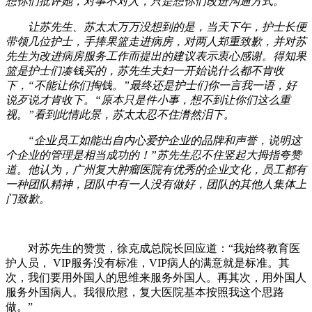
想你们批评她，对事不对人，只是想你们改进沟通方式。”
让苏先生、苏太太万万没想到的是，当天下午，护士长便
带领几位护士，手捧果篮走进病房，对两人郑重致歉，并对苏
先生为改进病房服务工作而提出的建议表示衷心感谢。得知果
篮是护士们凑钱买的，苏先生夫妇一开始说什么都不肯收
下，“不能让你们掏钱。”最终还是护士们你一言我一语，好
说歹说才肯收下。“原本只是件小事，想不到让你们这么重
视。”看到此情此景，苏太太忍不住潸然泪下。
“企业员工如能出自内心爱护企业的品牌和声誉，说明这
个企业的管理是相当成功的！”苏先生忍不住竖起大拇指夸赞
道。他认为，广州复大肿瘤医院有优秀的企业文化，员工都有
一种团队精神，团队中有一人没有做好，团队的其他人集体上
门致歉。
对苏先生的赞赏，徐克成总院长回应道：“我始终教育医
护人员， VIP服务没有标准，VIP病人的满意就是标准。其
次，我们要用外国人的思维来服务外国人。再其次，用外国人
服务外国病人。我很欣慰，复大医院基本按照我这个思路
做。”