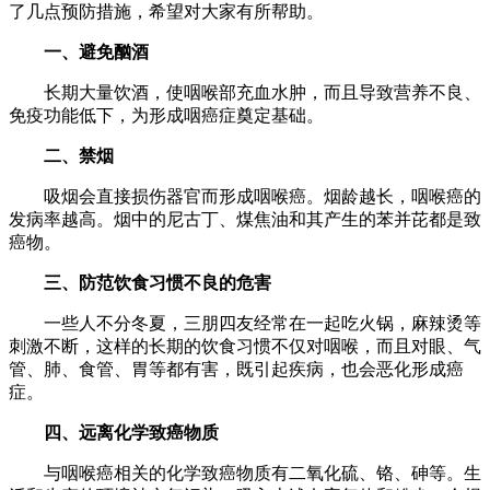
了几点预防措施，希望对大家有所帮助。
一、避免酗酒
长期大量饮酒，使咽喉部充血水肿，而且导致营养不良、
免疫功能低下，为形成咽癌症奠定基础。
二、禁烟
吸烟会直接损伤器官而形成咽喉癌。烟龄越长，咽喉癌的
发病率越高。烟中的尼古丁、煤焦油和其产生的苯并芘都是致
癌物。
三、防范饮食习惯不良的危害
一些人不分冬夏，三朋四友经常在一起吃火锅，麻辣烫等
刺激不断，这样的长期的饮食习惯不仅对咽喉，而且对眼、气
管、肺、食管、胃等都有害，既引起疾病，也会恶化形成癌
症。
四、远离化学致癌物质
与咽喉癌相关的化学致癌物质有二氧化硫、铬、砷等。生