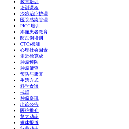
教育培训
培训课程
冷冻治疗护理
医院感染管理
PICC培训
疼痛患者教育
防跌倒培训
CTCs检测
心理社会因素
走近徐克成
肿瘤预防
肿瘤筛查
预防与康复
生活方式
科学食谱
戒烟
肿瘤资讯
出诊公告
医护推介
复大动态
媒体报道
行业动态