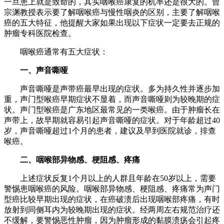
一旦患上就是致命的，其实咽喉癌康复的机率还是很大的。曾
宗渊教授表示要了解咽喉癌与慢性咽炎的区别，主要了解咽喉
癌的五大特征，他提醒大家如果出现以下症状一定要去正规的
肿瘤专科医院检查。
咽喉癌通常有五大症状：
一、声音嘶哑
声音嘶哑是声带癌最早出现的症状。多为持久性并逐步加
重，声门型喉癌早期症状不显着，而声音嘶哑则为较晚期的症
状。声门型喉癌是广东地区最常见的一类喉癌。由于肿瘤长在
声带上，故早期就容易引起声音嘶哑的症状。对于年龄超过40
岁，声音嘶哑超过1个月的患者，建议及早到医院就诊，排查
喉癌。
二、咽喉部异物感、梗阻感、疼痛
上述症状反复1个月以上的人群且年龄在50岁以上，需要
警惕患咽喉癌的风险。咽喉部异物感、梗阻感、疼痛常为声门
型癌比较早期出现的症状，在癌破溃后出现咽喉部疼痛，有时
放射到同侧耳内为较晚期出现的症状。经两周左右规范治疗还
不缓解，要警惕恶性肿瘤，因为肿瘤形成的黏膜溃疡会引起疼