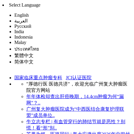
Select Language
English
العربية
Русский
India
Indonesia
Malay
ประเทศไทย
繁體中文
简体中文
国家临床重点肿瘤专科
JCI认证医院
"厚德行医 医德共济"，欢迎光临广州复大肿瘤医
院官方网站
年年体检却查出肝癌晚期，14.4cm肿瘤为何“漏
网”？..
广州复大肿瘤医院成为“中西医结合康复护理联
盟”成员单位..
牛立志专栏 | 有血管穿行的肺结节就是恶性？别
慌！看“形”别..