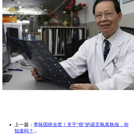
上一篇：
李咏因癌去世！关于“癌”的谣言孰真孰假，你
知道吗？
...