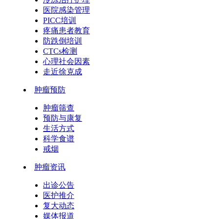
医院感染管理
PICC培训
疼痛患者教育
防跌倒培训
CTCs检测
心理社会因素
走近徐克成
肿瘤预防
肿瘤筛查
预防与康复
生活方式
科学食谱
戒烟
肿瘤资讯
出诊公告
医护推介
复大动态
媒体报道