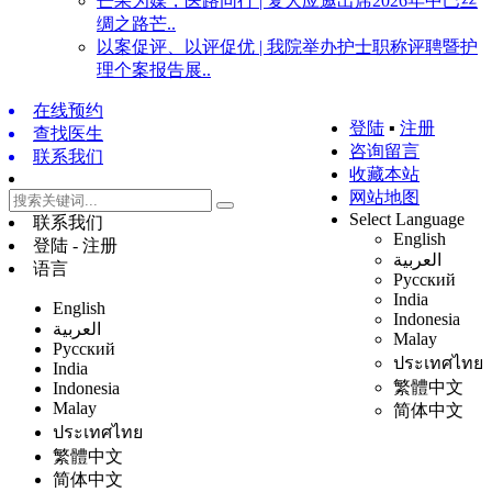
芒果为媒，医路同行 | 复大应邀出席2026年中巴丝
绸之路芒..
以案促评、以评促优 | 我院举办护士职称评聘暨护
理个案报告展..
在线预约
登陆
▪
注册
查找医生
咨询留言
联系我们
收藏本站
网站地图
Select Language
联系我们
English
登陆 - 注册
العربية
语言
Русский
India
English
Indonesia
العربية
Malay
Русский
ประเทศไทย
India
繁體中文
Indonesia
Malay
简体中文
ประเทศไทย
繁體中文
简体中文