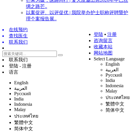
芒果为媒，医路同行 | 复大应邀出席2026年中巴丝
绸之路芒..
以案促评、以评促优 | 我院举办护士职称评聘暨护
理个案报告展..
在线预约
登陆
▪
注册
查找医生
咨询留言
联系我们
收藏本站
网站地图
Select Language
联系我们
English
登陆 - 注册
العربية
语言
Русский
India
English
Indonesia
العربية
Malay
Русский
ประเทศไทย
India
繁體中文
Indonesia
Malay
简体中文
ประเทศไทย
繁體中文
简体中文