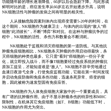
功能随年龄的增长逐渐降低，60岁以后会急剧下降。与此形成
鲜明对比的是，癌症发生率从60岁左右开始逐步升高，说明
NK细胞活性与肿瘤的发病之间有明显的相关性。
人从接触危险因素到体内出现癌变需要5-20年的时间，在
这个期间，NK细胞作为健康卫士，与体内的出现的“敌人”癌
细胞“此消彼长”，不断“博弈”和对抗。在这种与肿瘤抗争的过
程中，NK细胞的活性、杀伤力和数量会不断消耗。
NK细胞处于监视和消灭癌细胞的第一道防线。与其他抗
肿瘤免疫细胞相比，NK细胞杀灭肿瘤的作用启动得最快，杀
灭癌细胞的种类也最多。它只需“看到”癌细胞的一些分子变
化，就立即投入战斗，而不像T细胞要经过免疫系统的肿瘤抗
原加工提呈，才能知道谁是“敌人”。NK细胞不辞辛劳地通过
血液日夜游弋全身，行使免疫监视功能，它能在第一时间发现
并启动免疫防御和免疫杀伤功能，迅速杀死异常、癌变的细
胞，因此被称为速发型固有免疫应答。
NK细胞作为人体免疫细胞大家族中的一个重要成员， 具
有广谱的抗肿瘤作用。由于不显示肿瘤杀伤的特异性和MHC
限制性，在机体其它免疫细胞（如T、B细胞）功能低下时，
NK细胞的作用尤为突出。