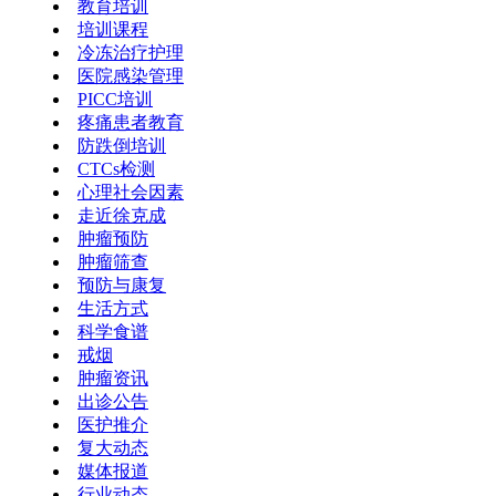
教育培训
培训课程
冷冻治疗护理
医院感染管理
PICC培训
疼痛患者教育
防跌倒培训
CTCs检测
心理社会因素
走近徐克成
肿瘤预防
肿瘤筛查
预防与康复
生活方式
科学食谱
戒烟
肿瘤资讯
出诊公告
医护推介
复大动态
媒体报道
行业动态