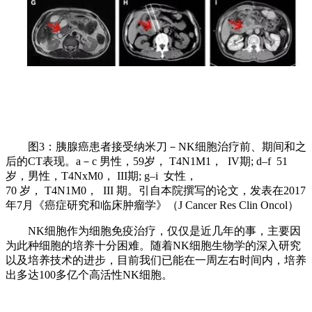
图3：胰腺癌患者接受纳米刀－NK细胞治疗前、期间和之
后的CT表现。a－c 男性，59岁， T4N1M1， IV期; d–f 51
岁，男性，T4NxM0， III期; g–i 女性，
70 岁， T4N1M0， III 期。引自本院撰写的论文，发表在2017
年7月《癌症研究和临床肿瘤学》（J Cancer Res Clin Oncol）
NK细胞作为细胞免疫治疗，仅仅是近几年的事，主要因
为此种细胞的培养十分困难。随着NK细胞生物学的深入研究
以及培养技术的进步，目前我们已能在一周左右时间内，培养
出多达100多亿个高活性NK细胞。