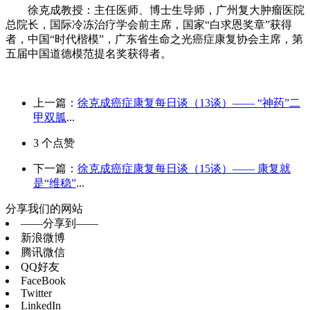
徐克成教授：主任医师、博士生导师，广州复大肿瘤医院
总院长，国际冷冻治疗学会前主席，国家“白求恩奖章”获得
者，中国“时代楷模”，广东省生命之光癌症康复协会主席，第
五届中国道德模范提名奖获得者。
上一篇：
徐克成癌症康复每日谈（13谈）—— “神药”二
甲双胍
...
3
个点赞
下一篇：
徐克成癌症康复每日谈（15谈）—— 康复就
是“维稳”
...
分享我们的网站
——分享到——
新浪微博
腾讯微信
QQ好友
FaceBook
Twitter
LinkedIn