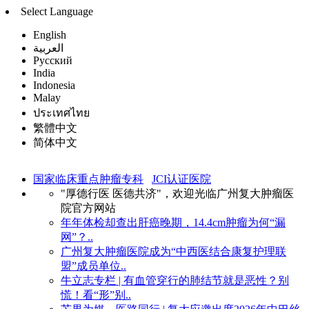
Select Language
English
العربية
Русский
India
Indonesia
Malay
ประเทศไทย
繁體中文
简体中文
国家临床重点肿瘤专科
JCI认证医院
"厚德行医 医德共济"，欢迎光临广州复大肿瘤医
院官方网站
年年体检却查出肝癌晚期，14.4cm肿瘤为何“漏
网”？..
广州复大肿瘤医院成为“中西医结合康复护理联
盟”成员单位..
牛立志专栏 | 有血管穿行的肺结节就是恶性？别
慌！看“形”别..