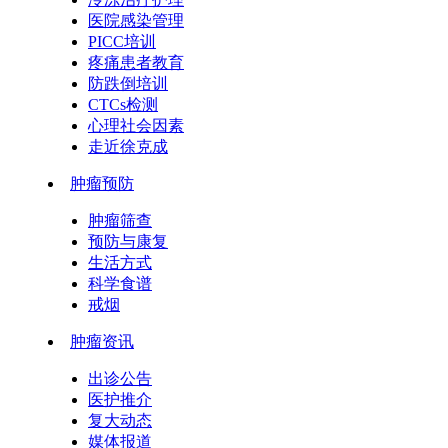
医院感染管理
PICC培训
疼痛患者教育
防跌倒培训
CTCs检测
心理社会因素
走近徐克成
肿瘤预防
肿瘤筛查
预防与康复
生活方式
科学食谱
戒烟
肿瘤资讯
出诊公告
医护推介
复大动态
媒体报道