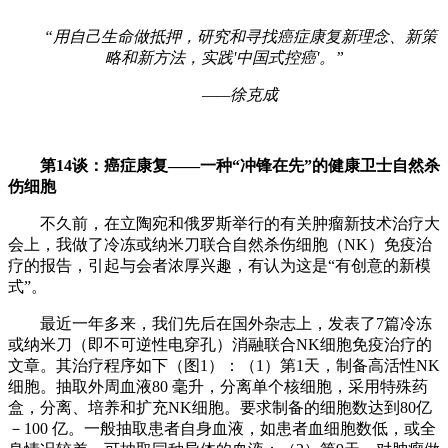
“用自己生命做抵押，研究和寻找癌症康复新理念、新策
略和新方法，实践'中国式控癌'。”
——徐克成
第14谈：癌症康复——一种“冲锋在先”的健康卫士自然杀
伤细胞
不久前，在立陶宛和俄罗斯举行的有关肿瘤新技术治疗大
会上，我做了冷冻或纳米刀联合自然杀伤细胞（NK）免疫治
疗的报告，引起与会者浓厚兴趣，有认为这是“有创意的新模
式”。
最近一年多来，我们先后在国外杂志上，发表了7篇冷冻
或纳米刀（即不可逆性电穿孔）消融联合NK细胞免疫治疗的
文章。其治疗程序如下（图1）：（1）第1天，制备高活性NK
细胞。抽取外周血液80 毫升，分离单个核细胞，采用特殊药
盒，分离、培养和扩充NK细胞。要求制备的细胞数达到80亿
－100 亿。一般抽取患者自身血液，如患者血细胞数低，或全