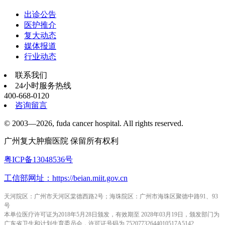
出诊公告
医护推介
复大动态
媒体报道
行业动态
联系我们
24小时服务热线
400-668-0120
咨询留言
© 2003—2026, fuda cancer hospital. All rights reserved.
广州复大肿瘤医院 保留所有权利
粤ICP备13048536号
工信部网址：https://beian.miit.gov.cn
天河院区：广州市天河区棠德西路2号；海珠院区：广州市海珠区聚德中路91、93
号
本单位医疗许可证为2018年5月28日颁发，有效期至 2028年03月19日，颁发部门为
广东省卫生和计划生育委员会，许可证号码为 75207732644010517A5142