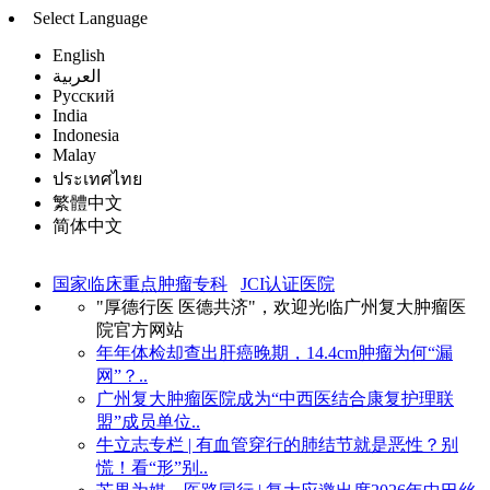
Select Language
English
العربية
Русский
India
Indonesia
Malay
ประเทศไทย
繁體中文
简体中文
国家临床重点肿瘤专科
JCI认证医院
"厚德行医 医德共济"，欢迎光临广州复大肿瘤医
院官方网站
年年体检却查出肝癌晚期，14.4cm肿瘤为何“漏
网”？..
广州复大肿瘤医院成为“中西医结合康复护理联
盟”成员单位..
牛立志专栏 | 有血管穿行的肺结节就是恶性？别
慌！看“形”别..