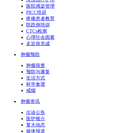
医院感染管理
PICC培训
疼痛患者教育
防跌倒培训
CTCs检测
心理社会因素
走近徐克成
肿瘤预防
肿瘤筛查
预防与康复
生活方式
科学食谱
戒烟
肿瘤资讯
出诊公告
医护推介
复大动态
媒体报道