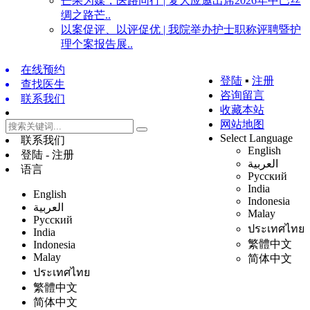
芒果为媒，医路同行 | 复大应邀出席2026年中巴丝
绸之路芒..
以案促评、以评促优 | 我院举办护士职称评聘暨护
理个案报告展..
在线预约
登陆
▪
注册
查找医生
咨询留言
联系我们
收藏本站
网站地图
Select Language
联系我们
English
登陆 - 注册
العربية
语言
Русский
India
English
Indonesia
العربية
Malay
Русский
ประเทศไทย
India
繁體中文
Indonesia
Malay
简体中文
ประเทศไทย
繁體中文
简体中文