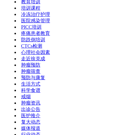
教育培训
培训课程
冷冻治疗护理
医院感染管理
PICC培训
疼痛患者教育
防跌倒培训
CTCs检测
心理社会因素
走近徐克成
肿瘤预防
肿瘤筛查
预防与康复
生活方式
科学食谱
戒烟
肿瘤资讯
出诊公告
医护推介
复大动态
媒体报道
行业动态