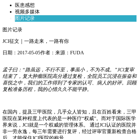
医患感想
视频多媒体
图片记录
图片记录
JCI征文｜一路走来，一路有你
日期：
2017-05-05
作者：
来源：
FUDA
孟子曰：“路虽远，不行不至，事虽小，不为不成。”JCl复审
结束了，复大肿瘤医院高分通过复检，全院员工沉浸在振奋和
喜悦之中，我们的工作得到了专家的认可、病人的好评。回顾
复检准备历程，我的心情久久不能平静。
在国内，提及三甲医院，几乎众人皆知，且在百姓看来，三甲
医院在某种程度上代表的是一种医疗“权威”。而对于国际医学
界来说，JCl就是一个权威的管理体系。 通过JCI认证的医院并
非一劳永逸，每三年需要进行复评，经过评审官重新检查合格
后，才能保住JCI医院的称号。