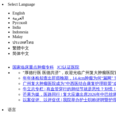
Select Language
English
العربية
Русский
India
Indonesia
Malay
ประเทศไทย
繁體中文
简体中文
国家临床重点肿瘤专科
JCI认证医院
"厚德行医 医德共济"，欢迎光临广州复大肿瘤医院
年年体检却查出肝癌晚期，14.4cm肿瘤为何“漏网”？
广州复大肿瘤医院成为“中西医结合康复护理联盟”成
牛立志专栏 | 有血管穿行的肺结节就是恶性？别慌！看
芒果为媒，医路同行 | 复大应邀出席2026年中巴丝绸
以案促评、以评促优 | 我院举办护士职称评聘暨护理
语言