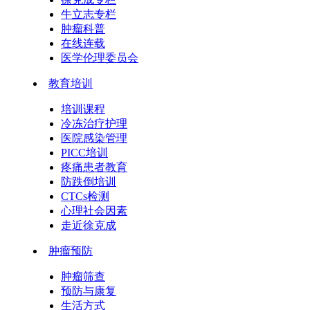
牛立志专栏
肿瘤科普
在线连载
医学伦理委员会
教育培训
培训课程
冷冻治疗护理
医院感染管理
PICC培训
疼痛患者教育
防跌倒培训
CTCs检测
心理社会因素
走近徐克成
肿瘤预防
肿瘤筛查
预防与康复
生活方式