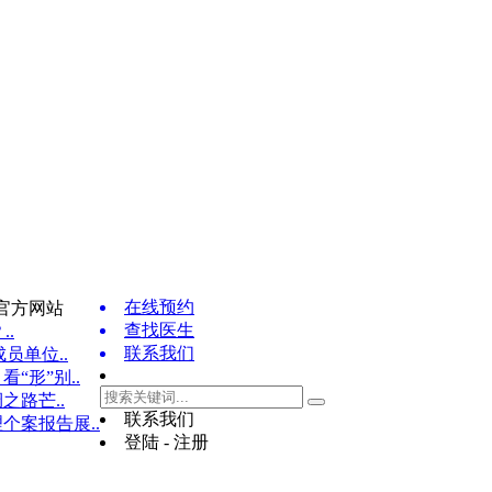
在线预约
官方网站
查找医生
..
联系我们
员单位..
“形”别..
之路芒..
联系我们
个案报告展..
登陆 - 注册