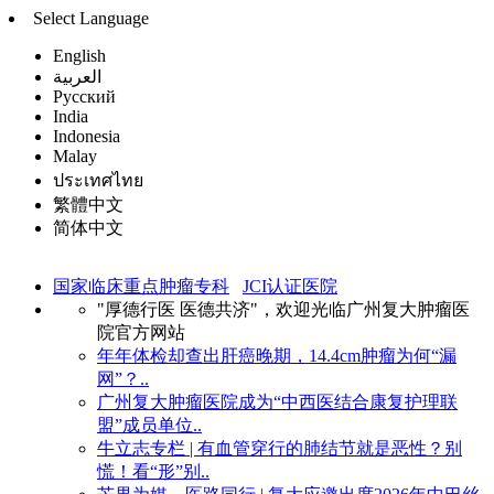
Select Language
English
العربية
Русский
India
Indonesia
Malay
ประเทศไทย
繁體中文
简体中文
国家临床重点肿瘤专科
JCI认证医院
"厚德行医 医德共济"，欢迎光临广州复大肿瘤医
院官方网站
年年体检却查出肝癌晚期，14.4cm肿瘤为何“漏
网”？..
广州复大肿瘤医院成为“中西医结合康复护理联
盟”成员单位..
牛立志专栏 | 有血管穿行的肺结节就是恶性？别
慌！看“形”别..