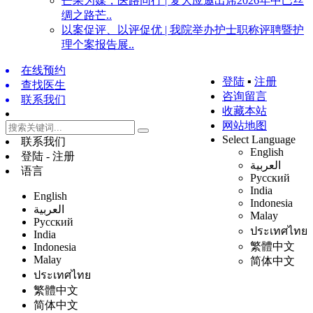
芒果为媒，医路同行 | 复大应邀出席2026年中巴丝
绸之路芒..
以案促评、以评促优 | 我院举办护士职称评聘暨护
理个案报告展..
在线预约
登陆
▪
注册
查找医生
咨询留言
联系我们
收藏本站
网站地图
Select Language
联系我们
English
登陆 - 注册
العربية
语言
Русский
India
English
Indonesia
العربية
Malay
Русский
ประเทศไทย
India
繁體中文
Indonesia
Malay
简体中文
ประเทศไทย
繁體中文
简体中文