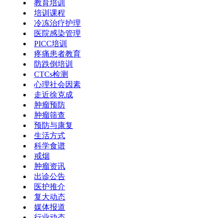
教育培训
培训课程
冷冻治疗护理
医院感染管理
PICC培训
疼痛患者教育
防跌倒培训
CTCs检测
心理社会因素
走近徐克成
肿瘤预防
肿瘤筛查
预防与康复
生活方式
科学食谱
戒烟
肿瘤资讯
出诊公告
医护推介
复大动态
媒体报道
行业动态