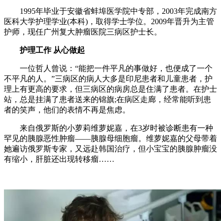
1995年毕业于安徽省蚌埠医学院中专部，2003年完成南方
医科大学护理学业(本科)，取得学士学位。2009年晋升为主管
护师，现任广州复大肿瘤医院三病区护士长。
护理工作 从心做起
一位哲人曾说：“能把一件平凡的事做好，也便成了一个
不平凡的人。”三病区的病人大多是印尼患者和儿童患者，护
理上有更高的要求，但三病区的病房总是住满了患者。在护士
站，总是挂满了患者送来的锦旗;在病区走廊，经常能听到患
者的笑声，他们的表情不再是焦虑。
来自俄罗斯的小萝莉维萝妮嘉，在3岁时被诊断患有一种
罕见的胰腺恶性肿瘤——胰腺母细胞瘤。维萝妮嘉的父母带着
她遍访俄罗斯专家，又远赴韩国治疗，但小宝宝的胰腺肿瘤没
有缩小，肝脏还出现转移瘤……