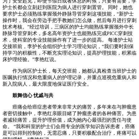
为了安全起见，即使节假日或者休息的时候，只要有需要，李
护士长都会立刻赶到医院为病人进行穿刺置管。 同时，她也
要求护士必须熟练掌握颈外静脉导管穿刺这项技能，“新护士
操作时，我会在旁边手把手教她们怎么做，然后每月进行穿刺
技术考核。”经过培训，三病区的护士均能熟练掌握颈外中长
静脉导管穿刺术，多名高年资护士也能熟练完成PICC穿刺技
术，使科室的专业技能操作有了进一步的提高。 每逢护士站
交接班前，李护长会组织护士学习理论知识，“我们要时刻保
持学习的积极性，不断充实理论知识，提高护理技能，积累临
床护理经验。”李艳红说。
作为病区护士长，每天交班前，她都认真检查当班护士的
医嘱执行情况和危重病人的护理记录，并重点巡视危重病人和
新入院病人，最大限度地保证医疗安全。
鼓舞信心 忧戚与共
癌痛会给癌症患者带来非常大的痛苦，多年来在与肿瘤患
者密切接触中，李艳红亲眼目睹了肿瘤患者的各种痛苦。为患
者减轻痛苦，提升护理价值，成为她内心最强烈的责任与使
命。 “我和科室的护士们会用专业的医学知识告诉患者，癌痛
是可以得到控制的，无需忍痛，只要积极配合治疗，疼痛可以