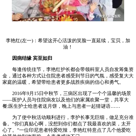
李艳红(左一)：希望这开心活泼的笑脸一直延续，宝贝，加
油！
因病结缘 宾至如归
每逢传统佳节，李艳红护长都会带领科室人员自发筹集资
金，通过各种方式让住院患者感受到节日的气氛，感受复大大
家庭的温暖，希望带给患者更多战胜疾病的信心和勇气。
2016年9月15日中秋节，三病区出现了一个个温馨的场景
——医护人员与住院病友以及他们的家属欢聚一堂，共享大
餐;医生护士给患者送月饼，晚上与患者一起猜谜语……
为了使中秋活动顺利进行，李护长事无巨细，做足充分准
备。“你们真贴心啊，没想到你们都点了我最喜欢的菜，太开
心了。”一位印尼患者特爱吃辣，李艳红特意点了几个他爱吃