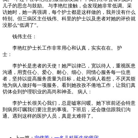
儿子的思念与鼓励。 与李艳红接触，会发现她非常低调。采
访她时，她一再强调，每个护士都是这样做的，我并没有什么
特别。但三病区主任钱伟、科里的护士以及患者对她的评价就
没那么“低调了”。
钱伟主任：
李艳红护士长工作非常用心和认真，实实在在。 护
士：
李护长是患者的天使！她严以律己，宽以待人，重视医患
沟通，用责任心、爱心、耐心、细心、同情心服务每一位患
者，坚持以提高服务质量为目标，处处为病人着想，不厌其烦
地为病人做好每一项服务。看到她孜孜不倦地工作，让我们真
切体会到护理职业的高尚和神圣。 病人：
李护士长很关心我们，总是嘘寒问暖。她下班前还会特意
到病房叮嘱我们要注意的事项。下班后，还会微信跟我们沟
通。遇到这样的医护人员，真是太难得了。
上一篇：
宁伟芳：一名儿科医生的坚守
...