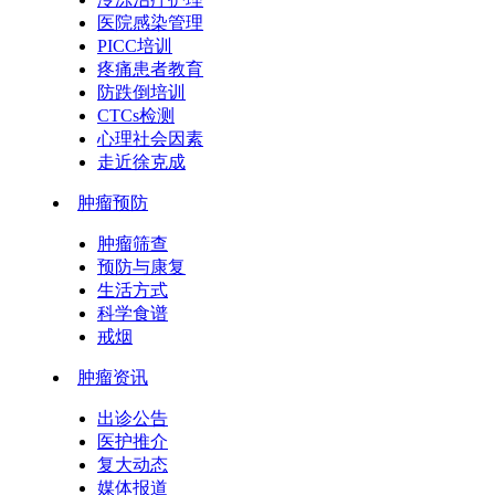
医院感染管理
PICC培训
疼痛患者教育
防跌倒培训
CTCs检测
心理社会因素
走近徐克成
肿瘤预防
肿瘤筛查
预防与康复
生活方式
科学食谱
戒烟
肿瘤资讯
出诊公告
医护推介
复大动态
媒体报道