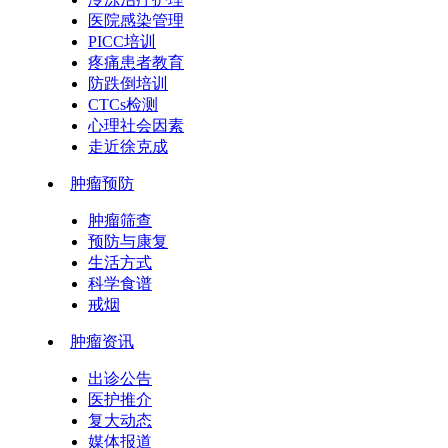
医院感染管理
PICC培训
疼痛患者教育
防跌倒培训
CTCs检测
心理社会因素
走近徐克成
肿瘤预防
肿瘤筛查
预防与康复
生活方式
科学食谱
戒烟
肿瘤资讯
出诊公告
医护推介
复大动态
媒体报道