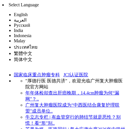
Select Language
English
العربية
Русский
India
Indonesia
Malay
ประเทศไทย
繁體中文
简体中文
国家临床重点肿瘤专科
JCI认证医院
"厚德行医 医德共济"，欢迎光临广州复大肿瘤医
院官方网站
年年体检却查出肝癌晚期，14.4cm肿瘤为何“漏
网”？..
广州复大肿瘤医院成为“中西医结合康复护理联
盟”成员单位..
牛立志专栏 | 有血管穿行的肺结节就是恶性？别
慌！看“形”别..