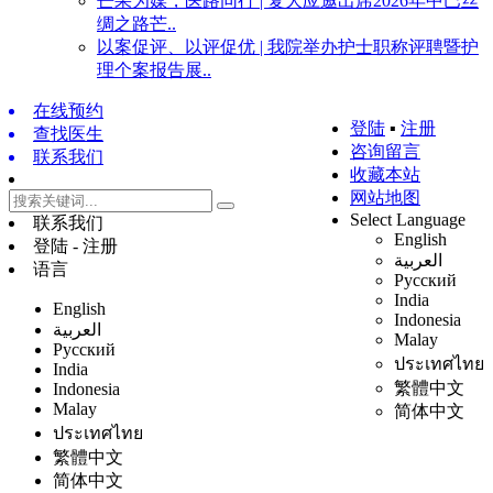
芒果为媒，医路同行 | 复大应邀出席2026年中巴丝
绸之路芒..
以案促评、以评促优 | 我院举办护士职称评聘暨护
理个案报告展..
在线预约
登陆
▪
注册
查找医生
咨询留言
联系我们
收藏本站
网站地图
Select Language
联系我们
English
登陆 - 注册
العربية
语言
Русский
India
English
Indonesia
العربية
Malay
Русский
ประเทศไทย
India
繁體中文
Indonesia
Malay
简体中文
ประเทศไทย
繁體中文
简体中文