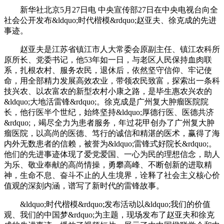
新华社北京5月27日电 中央宣传部27日在中央电视台向全
社会公开发布&ldquo;时代楷模&rdquo;赵亚夫、徐克成的先进
事迹。
赵亚夫是江苏省镇江市人大常委会原副主任、镇江农科所
原所长、党委书记，他53年如一日，与老区人民保持血肉联
系，扎根农村、服务农民，退休后，依然坚守信仰、牢记使
命，用全部精力发展高效农业，带领农民致富，探索出一条科
技兴农、以农富农的新型农村小康之路，是毕生惠农兴农的
&ldquo;大地活雷锋&rdquo;。徐克成是广州复大肿瘤医院院
长，他行医半个世纪，始终坚持&ldquo;厚德行医、医德共济
&rdquo;，竭尽全力为患者服务，年过花甲创办了广州复大肿
瘤医院，以高尚的医德、笃行的诚信和精湛的医术，赢得了海
内外无数患者的信赖，被誉为&ldquo;雷锋式好院长&rdquo;。
他们的先进事迹体现了爱党爱国、一心为民的理想信念，助人
为乐、敬业奉献的高尚情操，勇攀高峰、不断创新的进取精
神，生命不息、奋斗不止的人生境界，诠释了社会主义核心价
值观的深刻内涵，谱写了新时代的雷锋故事。
&ldquo;时代楷模&rdquo;发布活动以&ldquo;我们的价值
观、我们的中国梦&rdquo;为主题，现场发布了赵亚夫和徐克