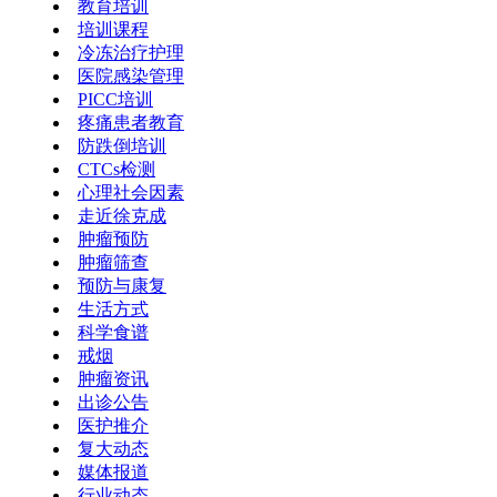
教育培训
培训课程
冷冻治疗护理
医院感染管理
PICC培训
疼痛患者教育
防跌倒培训
CTCs检测
心理社会因素
走近徐克成
肿瘤预防
肿瘤筛查
预防与康复
生活方式
科学食谱
戒烟
肿瘤资讯
出诊公告
医护推介
复大动态
媒体报道
行业动态