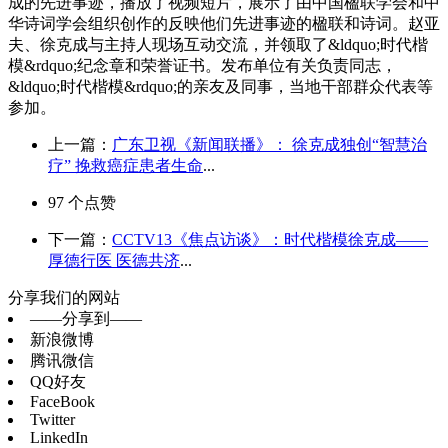
成的先进事迹，播放了视频短片，展示了由中国楹联学会和中
华诗词学会组织创作的反映他们先进事迹的楹联和诗词。赵亚
夫、徐克成与主持人现场互动交流，并领取了&ldquo;时代楷
模&rdquo;纪念章和荣誉证书。发布单位有关负责同志，
&ldquo;时代楷模&rdquo;的亲友及同事，当地干部群众代表等
参加。
上一篇：
广东卫视《新闻联播》： 徐克成独创“智慧治
疗” 挽救癌症患者生命
...
97
个点赞
下一篇：
CCTV13《焦点访谈》：时代楷模徐克成——
厚德行医 医德共济
...
分享我们的网站
——分享到——
新浪微博
腾讯微信
QQ好友
FaceBook
Twitter
LinkedIn