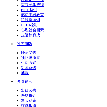
医院感染管理
PICC培训
疼痛患者教育
防跌倒培训
CTCs检测
心理社会因素
走近徐克成
肿瘤预防
肿瘤筛查
预防与康复
生活方式
科学食谱
戒烟
肿瘤资讯
出诊公告
医护推介
复大动态
媒体报道