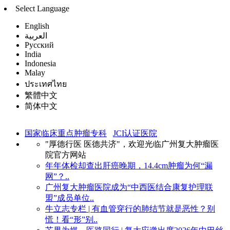
Select Language
English
العربية
Русский
India
Indonesia
Malay
ประเทศไทย
繁體中文
简体中文
国家临床重点肿瘤专科
JCI认证医院
"厚德行医 医德共济"，欢迎光临广州复大肿瘤医
院官方网站
年年体检却查出肝癌晚期，14.4cm肿瘤为何“漏
网”？..
广州复大肿瘤医院成为“中西医结合康复护理联
盟”成员单位..
牛立志专栏 | 有血管穿行的肺结节就是恶性？别
慌！看“形”别..