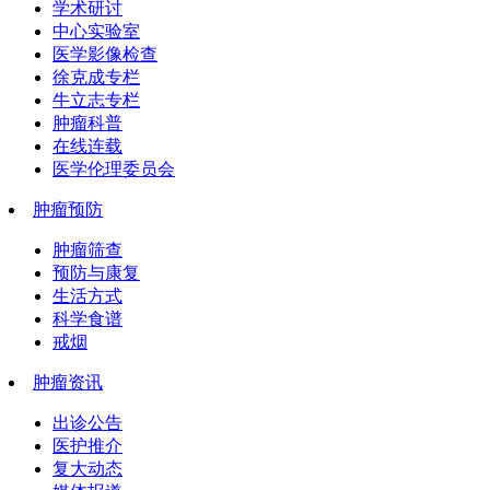
学术研讨
中心实验室
医学影像检查
徐克成专栏
牛立志专栏
肿瘤科普
在线连载
医学伦理委员会
肿瘤预防
肿瘤筛查
预防与康复
生活方式
科学食谱
戒烟
肿瘤资讯
出诊公告
医护推介
复大动态