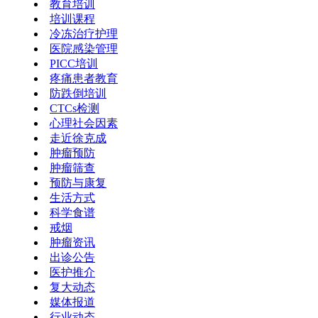
教育培训
培训课程
冷冻治疗护理
医院感染管理
PICC培训
疼痛患者教育
防跌倒培训
CTCs检测
心理社会因素
走近徐克成
肿瘤预防
肿瘤筛查
预防与康复
生活方式
科学食谱
戒烟
肿瘤资讯
出诊公告
医护推介
复大动态
媒体报道
行业动态