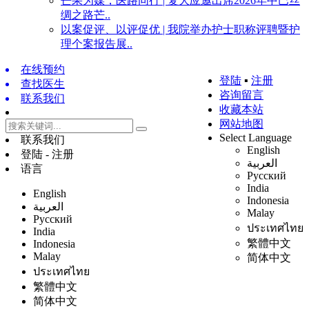
芒果为媒，医路同行 | 复大应邀出席2026年中巴丝
绸之路芒..
以案促评、以评促优 | 我院举办护士职称评聘暨护
理个案报告展..
在线预约
登陆
▪
注册
查找医生
咨询留言
联系我们
收藏本站
网站地图
Select Language
联系我们
English
登陆 - 注册
العربية
语言
Русский
India
English
Indonesia
العربية
Malay
Русский
ประเทศไทย
India
繁體中文
Indonesia
Malay
简体中文
ประเทศไทย
繁體中文
简体中文