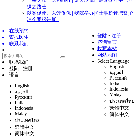
芒果为媒，医路同行 | 复大应邀出席2026年中巴丝
绸之路芒..
以案促评、以评促优 | 我院举办护士职称评聘暨护
理个案报告展..
在线预约
登陆
▪
注册
查找医生
咨询留言
联系我们
收藏本站
网站地图
Select Language
联系我们
English
登陆 - 注册
العربية
语言
Русский
India
English
Indonesia
العربية
Malay
Русский
ประเทศไทย
India
繁體中文
Indonesia
Malay
简体中文
ประเทศไทย
繁體中文
简体中文