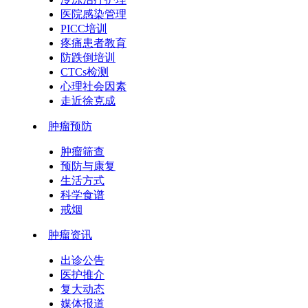
医院感染管理
PICC培训
疼痛患者教育
防跌倒培训
CTCs检测
心理社会因素
走近徐克成
肿瘤预防
肿瘤筛查
预防与康复
生活方式
科学食谱
戒烟
肿瘤资讯
出诊公告
医护推介
复大动态
媒体报道