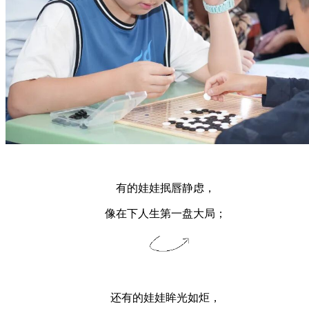
有的娃娃抿唇静虑，
像在下人生第一盘大局；
还有的娃娃眸光如炬，