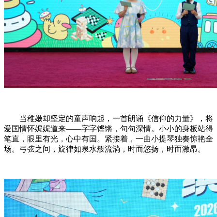
当稚嫩却坚定的童声响起，一首朗诵《信仰的力量》，将
爱国情怀娓娓道来——字字铿锵，句句深情。小小的身板站得
笔直，眼里有光，心中有国。紧接着，一曲小提琴独奏惊艳全
场。弓弦之间，旋律如泉水般流淌，时而悠扬，时而激昂。