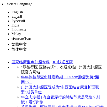
Select Language
English
العربية
Русский
India
Indonesia
Malay
ประเทศไทย
繁體中文
简体中文
国家临床重点肿瘤专科
JCI认证医院
"厚德行医 医德共济"，欢迎光临广州复大肿瘤医
院官方网站
年年体检却查出肝癌晚期，14.4cm肿瘤为何“漏
网”？..
广州复大肿瘤医院成为“中西医结合康复护理联
盟”成员单位..
牛立志专栏 | 有血管穿行的肺结节就是恶性？别
慌！看“形”别..