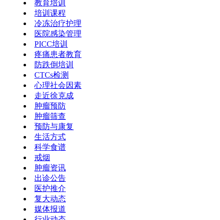
教育培训
培训课程
冷冻治疗护理
医院感染管理
PICC培训
疼痛患者教育
防跌倒培训
CTCs检测
心理社会因素
走近徐克成
肿瘤预防
肿瘤筛查
预防与康复
生活方式
科学食谱
戒烟
肿瘤资讯
出诊公告
医护推介
复大动态
媒体报道
行业动态