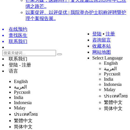
芒果为媒，医路同行 | 复大应邀出席2026年中巴丝
绸之路芒..
以案促评、以评促优 | 我院举办护士职称评聘暨护
理个案报告展..
在线预约
登陆
▪
注册
查找医生
咨询留言
联系我们
收藏本站
网站地图
Select Language
联系我们
English
登陆 - 注册
العربية
语言
Русский
India
English
Indonesia
العربية
Malay
Русский
ประเทศไทย
India
繁體中文
Indonesia
Malay
简体中文
ประเทศไทย
繁體中文
简体中文