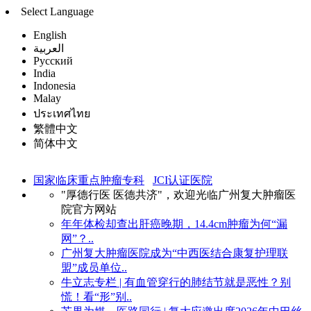
Select Language
English
العربية
Русский
India
Indonesia
Malay
ประเทศไทย
繁體中文
简体中文
国家临床重点肿瘤专科
JCI认证医院
"厚德行医 医德共济"，欢迎光临广州复大肿瘤医
院官方网站
年年体检却查出肝癌晚期，14.4cm肿瘤为何“漏
网”？..
广州复大肿瘤医院成为“中西医结合康复护理联
盟”成员单位..
牛立志专栏 | 有血管穿行的肺结节就是恶性？别
慌！看“形”别..