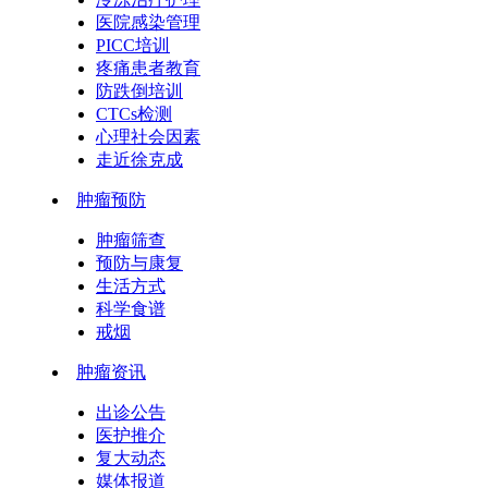
医院感染管理
PICC培训
疼痛患者教育
防跌倒培训
CTCs检测
心理社会因素
走近徐克成
肿瘤预防
肿瘤筛查
预防与康复
生活方式
科学食谱
戒烟
肿瘤资讯
出诊公告
医护推介
复大动态
媒体报道