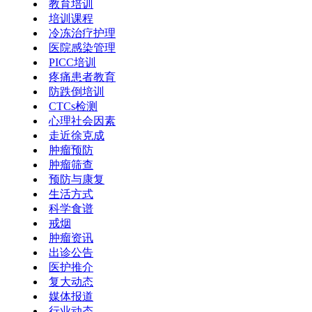
教育培训
培训课程
冷冻治疗护理
医院感染管理
PICC培训
疼痛患者教育
防跌倒培训
CTCs检测
心理社会因素
走近徐克成
肿瘤预防
肿瘤筛查
预防与康复
生活方式
科学食谱
戒烟
肿瘤资讯
出诊公告
医护推介
复大动态
媒体报道
行业动态