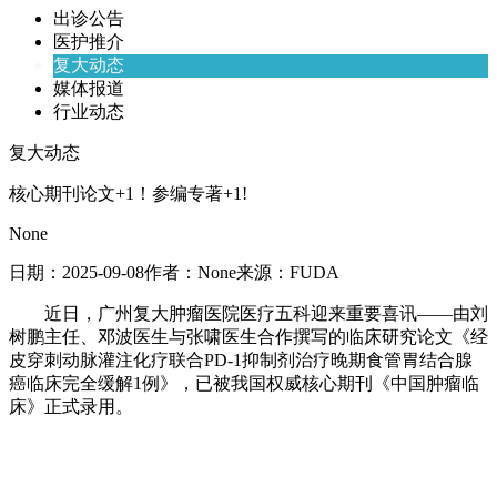
出诊公告
医护推介
复大动态
媒体报道
行业动态
复大动态
核心期刊论文+1！参编专著+1!
None
日期：
2025-09-08
作者：
None
来源：
FUDA
近日，广州复大肿瘤医院医疗五科迎来重要喜讯——由刘
树鹏主任、邓波医生与张啸医生合作撰写的临床研究论文《经
皮穿刺动脉灌注化疗联合PD-1抑制剂治疗晚期食管胃结合腺
癌临床完全缓解1例》，已被我国权威核心期刊《中国肿瘤临
床》正式录用。