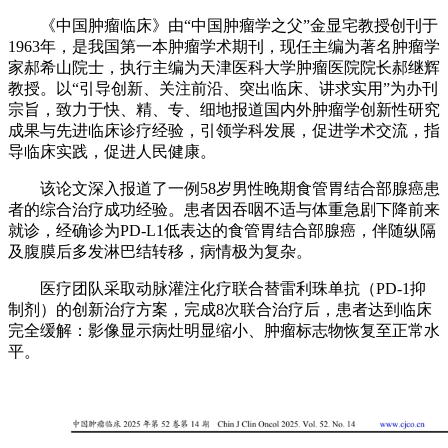
《中国肿瘤临床》由“中国肿瘤学之父”金显宅教授创刊于
1963年，是我国第一本肿瘤学术期刊，现任主编为著名肿瘤学
家郝希山院士，执行主编为天津医科大学肿瘤医院院长郝继辉
教授。以“引导创新、关注前沿、突出临床、讲求实用”为办刊
宗旨，致力于快、精、专、细地报道国内外肿瘤学创新性研究
成果与先进临床诊疗经验，引领学科发展，促进学术交流，指
导临床实践，促进人民健康。
该论文深入报道了一例58岁男性晚期食管胃结合部腺癌患
者的综合治疗成功经验。患者因吞咽不适与体重急剧下降前来
就诊，经确诊为PD-L1低表达的食管胃结合部腺癌，伴随纵隔
及腹膜后多发淋巴结转移，病情极为复杂。
医疗团队采取动脉灌注化疗联合替雷利珠单抗（PD-1抑
制剂）的创新治疗方案，完成8次联合治疗后，患者达到临床
完全缓解：影像显示病灶明显缩小、肿瘤标志物恢复至正常水
平。