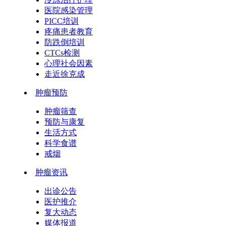
医院感染管理
PICC培训
疼痛患者教育
防跌倒培训
CTCs检测
心理社会因素
走近徐克成
肿瘤预防
肿瘤筛查
预防与康复
生活方式
科学食谱
戒烟
肿瘤资讯
出诊公告
医护推介
复大动态
媒体报道