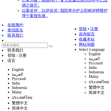
芒果为媒，医路同行 | 复大应邀出席2026年中巴丝
绸之路芒..
以案促评、以评促优 | 我院举办护士职称评聘暨护
理个案报告展..
在线预约
登陆
▪
注册
查找医生
咨询留言
联系我们
收藏本站
网站地图
Select Language
联系我们
English
登陆 - 注册
العربية
语言
Русский
India
English
Indonesia
العربية
Malay
Русский
ประเทศไทย
India
繁體中文
Indonesia
Malay
简体中文
ประเทศไทย
繁體中文
简体中文