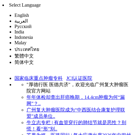
Select Language
English
العربية
Русский
India
Indonesia
Malay
ประเทศไทย
繁體中文
简体中文
国家临床重点肿瘤专科
JCI认证医院
"厚德行医 医德共济"，欢迎光临广州复大肿瘤医
院官方网站
年年体检却查出肝癌晚期，14.4cm肿瘤为何“漏
网”？..
广州复大肿瘤医院成为“中西医结合康复护理联
盟”成员单位..
牛立志专栏 | 有血管穿行的肺结节就是恶性？别
慌！看“形”别..