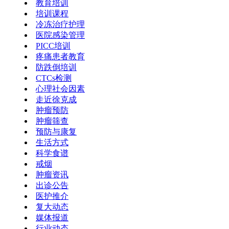
教育培训
培训课程
冷冻治疗护理
医院感染管理
PICC培训
疼痛患者教育
防跌倒培训
CTCs检测
心理社会因素
走近徐克成
肿瘤预防
肿瘤筛查
预防与康复
生活方式
科学食谱
戒烟
肿瘤资讯
出诊公告
医护推介
复大动态
媒体报道
行业动态