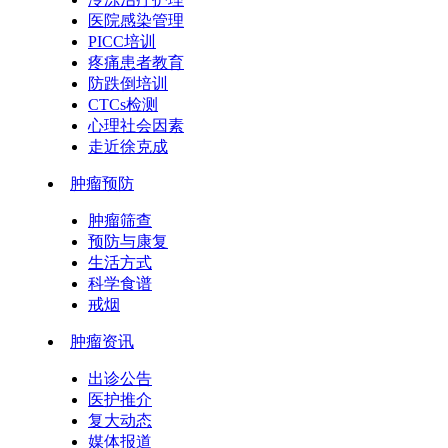
医院感染管理
PICC培训
疼痛患者教育
防跌倒培训
CTCs检测
心理社会因素
走近徐克成
肿瘤预防
肿瘤筛查
预防与康复
生活方式
科学食谱
戒烟
肿瘤资讯
出诊公告
医护推介
复大动态
媒体报道