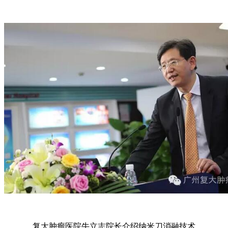
复大肿瘤医院牛立志院长介绍纳米刀消融技术