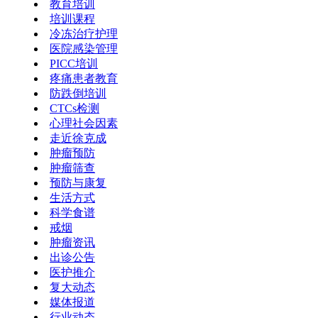
教育培训
培训课程
冷冻治疗护理
医院感染管理
PICC培训
疼痛患者教育
防跌倒培训
CTCs检测
心理社会因素
走近徐克成
肿瘤预防
肿瘤筛查
预防与康复
生活方式
科学食谱
戒烟
肿瘤资讯
出诊公告
医护推介
复大动态
媒体报道
行业动态