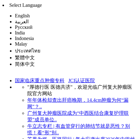
Select Language
English
العربية
Русский
India
Indonesia
Malay
ประเทศไทย
繁體中文
简体中文
国家临床重点肿瘤专科
JCI认证医院
"厚德行医 医德共济"，欢迎光临广州复大肿瘤医
院官方网站
年年体检却查出肝癌晚期，14.4cm肿瘤为何“漏
网”？..
广州复大肿瘤医院成为“中西医结合康复护理联
盟”成员单位..
牛立志专栏 | 有血管穿行的肺结节就是恶性？别
慌！看“形”别..