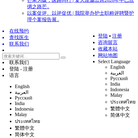
芒果为媒，医路同行 | 复大应邀出席2026年中巴丝
绸之路芒..
以案促评、以评促优 | 我院举办护士职称评聘暨护
理个案报告展..
在线预约
登陆
▪
注册
查找医生
咨询留言
联系我们
收藏本站
网站地图
Select Language
联系我们
English
登陆 - 注册
العربية
语言
Русский
India
English
Indonesia
العربية
Malay
Русский
ประเทศไทย
India
繁體中文
Indonesia
Malay
简体中文
ประเทศไทย
繁體中文
简体中文