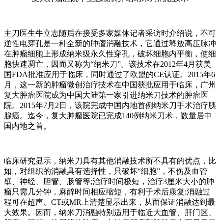
主刀医生牛立志随后在接受多家媒体记者采访时介绍说，不可
逆性电穿孔是一种全新的肿瘤消融技术，它通过释放高压脉冲
在肿瘤细胞上形成纳米级永久性穿孔，破坏细胞内平衡，使细
胞快速凋亡，因而又称为“纳米刀”。该技术在2012年4月获美
国FDA批准应用于临床，同时通过了欧盟的CE认证。2015年6
月，这一新的肿瘤微创治疗技术在中国获批应用于临床，广州
复大肿瘤医院成为中国大陆第一家引进纳米刀技术的肿瘤医
院。2015年7月2日，该院完成中国内地首例纳米刀手术治疗胰
腺癌。迄今，复大肿瘤医院已完成140例纳米刀术，数量居中
国内地之首。
临床研究显示，纳米刀具有其他消融技术所不具有的优点，比
如，对组织的消融具有选择性，只破坏“细胞”，不伤及血管
壁、神经、胆管、肠管等;治疗时间极短，治疗3厘米大小的肿
瘤只需几分钟，麻醉时间相应缩短，有利于术后康复;消融过
程可在超声、CT或MR上清楚显示出来，从而保证消融达到最
大效果。因而，纳米刀消融特别适用于临近大血管、肝门区、