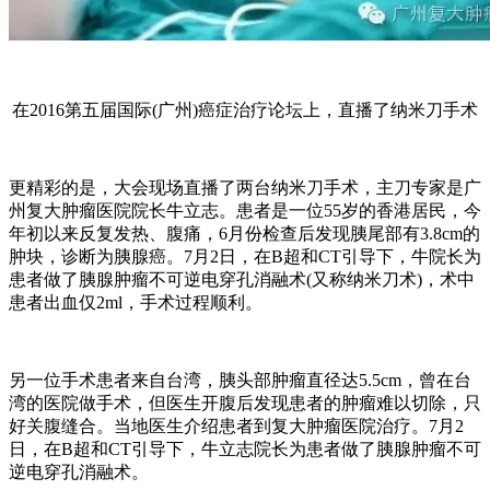
在2016第五届国际(广州)癌症治疗论坛上，直播了纳米刀手术
更精彩的是，大会现场直播了两台纳米刀手术，主刀专家是广
州复大肿瘤医院院长牛立志。患者是一位55岁的香港居民，今
年初以来反复发热、腹痛，6月份检查后发现胰尾部有3.8cm的
肿块，诊断为胰腺癌。7月2日，在B超和CT引导下，牛院长为
患者做了胰腺肿瘤不可逆电穿孔消融术(又称纳米刀术)，术中
患者出血仅2ml，手术过程顺利。
另一位手术患者来自台湾，胰头部肿瘤直径达5.5cm，曾在台
湾的医院做手术，但医生开腹后发现患者的肿瘤难以切除，只
好关腹缝合。当地医生介绍患者到复大肿瘤医院治疗。7月2
日，在B超和CT引导下，牛立志院长为患者做了胰腺肿瘤不可
逆电穿孔消融术。