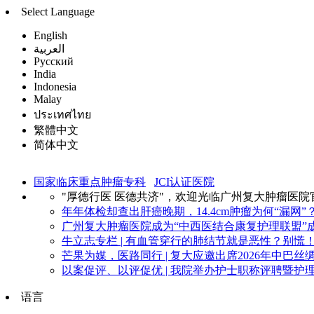
Select Language
English
العربية
Русский
India
Indonesia
Malay
ประเทศไทย
繁體中文
简体中文
国家临床重点肿瘤专科
JCI认证医院
"厚德行医 医德共济"，欢迎光临广州复大肿瘤医院
年年体检却查出肝癌晚期，14.4cm肿瘤为何“漏网”？
广州复大肿瘤医院成为“中西医结合康复护理联盟”成
牛立志专栏 | 有血管穿行的肺结节就是恶性？别慌！看
芒果为媒，医路同行 | 复大应邀出席2026年中巴丝绸
以案促评、以评促优 | 我院举办护士职称评聘暨护理
语言