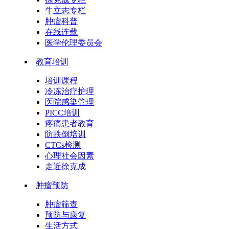
牛立志专栏
肿瘤科普
在线连载
医学伦理委员会
教育培训
培训课程
冷冻治疗护理
医院感染管理
PICC培训
疼痛患者教育
防跌倒培训
CTCs检测
心理社会因素
走近徐克成
肿瘤预防
肿瘤筛查
预防与康复
生活方式