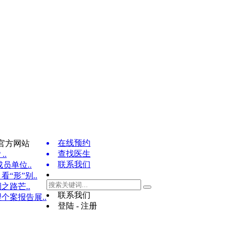
在线预约
官方网站
查找医生
..
联系我们
员单位..
“形”别..
之路芒..
联系我们
个案报告展..
登陆 - 注册