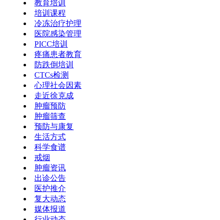
教育培训
培训课程
冷冻治疗护理
医院感染管理
PICC培训
疼痛患者教育
防跌倒培训
CTCs检测
心理社会因素
走近徐克成
肿瘤预防
肿瘤筛查
预防与康复
生活方式
科学食谱
戒烟
肿瘤资讯
出诊公告
医护推介
复大动态
媒体报道
行业动态