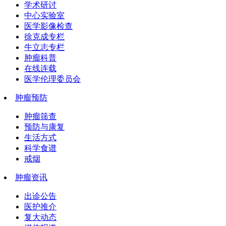
学术研讨
中心实验室
医学影像检查
徐克成专栏
牛立志专栏
肿瘤科普
在线连载
医学伦理委员会
肿瘤预防
肿瘤筛查
预防与康复
生活方式
科学食谱
戒烟
肿瘤资讯
出诊公告
医护推介
复大动态