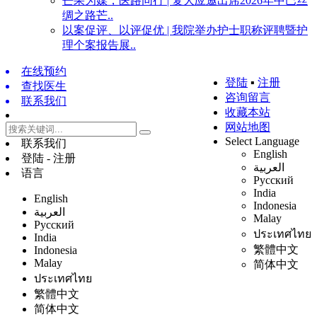
芒果为媒，医路同行 | 复大应邀出席2026年中巴丝
绸之路芒..
以案促评、以评促优 | 我院举办护士职称评聘暨护
理个案报告展..
在线预约
登陆
▪
注册
查找医生
咨询留言
联系我们
收藏本站
网站地图
Select Language
联系我们
English
登陆 - 注册
العربية
语言
Русский
India
English
Indonesia
العربية
Malay
Русский
ประเทศไทย
India
繁體中文
Indonesia
Malay
简体中文
ประเทศไทย
繁體中文
简体中文