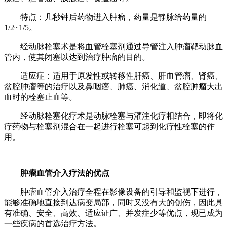
特点：几秒钟后药物进入肿瘤，药量是静脉给药量的
1/2~1/5。
经动脉栓塞术是将血管栓塞剂通过导管注入肿瘤靶动脉血
管内，使其闭塞以达到治疗肿瘤的目的。
适应症：适用于原发性或转移性肝癌、肝血管瘤、肾癌、
盆腔肿瘤等的治疗以及鼻咽癌、肺癌、消化道、盆腔肿瘤大出
血时的栓塞止血等。
经动脉栓塞化疗术是动脉栓塞与灌注化疗相结合，即将化
疗药物与栓塞剂混合在一起进行栓塞可起到化疗性栓塞的作
用。
肿瘤血管介入疗法的优点
肿瘤血管介入治疗全程在影像设备的引导和监视下进行，
能够准确地直接到达病变局部，同时又没有大的创伤，因此具
有准确、安全、高效、适应证广、并发症少等优点，现已成为
一些疾病的首选治疗方法。