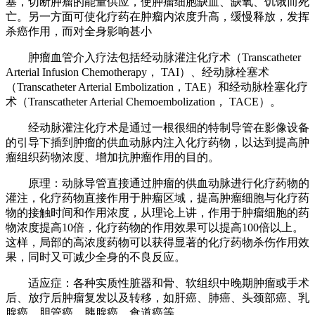
塞，切断肿瘤的能量供应，使肿瘤细胞缺血、缺氧、饥饿而死
亡。另一方面可使化疗药在肿瘤内浓度升高，缓慢释放，发挥
杀癌作用，而对全身影响甚小
肿瘤血管介入疗法包括经动脉灌注化疗术（Transcatheter
Arterial Infusion Chemotherapy， TAI）、经动脉栓塞术
（Transcatheter Arterial Embolization，TAE）和经动脉栓塞化疗
术（Transcatheter Arterial Chemoembolization， TACE）。
经动脉灌注化疗术是通过一根很细的特制导管在影像设备
的引导下插到肿瘤的供血动脉内注入化疗药物，以达到提高肿
瘤组织药物浓度、增加抗肿瘤作用的目的。
原理：动脉导管直接通过肿瘤的供血动脉进行化疗药物的
灌注，化疗药物直接作用于肿瘤区域，提高肿瘤细胞与化疗药
物的接触时间和作用浓度，从理论上讲，作用于肿瘤细胞的药
物浓度提高10倍，化疗药物的作用效果可以提高100倍以上。
这样，局部的高浓度药物可以获得显著的化疗药物杀伤作用效
果，同时又可减少全身的不良反应。
适应症：各种实质性脏器和骨、软组织中晚期肿瘤或手术
后、放疗后肿瘤复发以及转移，如肝癌、肺癌、头颈部癌、乳
腺癌、胆管癌、胰腺癌、食道癌等。