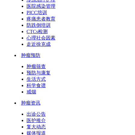
医院感染管理
PICC培训
疼痛患者教育
防跌倒培训
CTCs检测
心理社会因素
走近徐克成
肿瘤预防
肿瘤筛查
预防与康复
生活方式
科学食谱
戒烟
肿瘤资讯
出诊公告
医护推介
复大动态
媒体报道