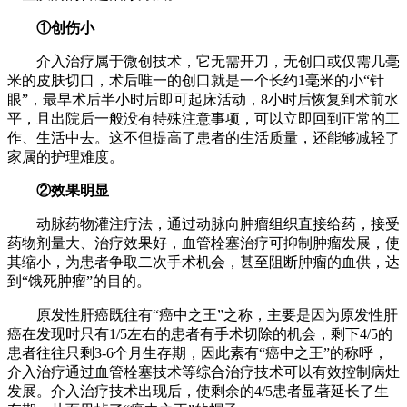
①创伤小
介入治疗属于微创技术，它无需开刀，无创口或仅需几毫
米的皮肤切口，术后唯一的创口就是一个长约1毫米的小“针
眼”，最早术后半小时后即可起床活动，8小时后恢复到术前水
平，且出院后一般没有特殊注意事项，可以立即回到正常的工
作、生活中去。这不但提高了患者的生活质量，还能够减轻了
家属的护理难度。
②效果明显
动脉药物灌注疗法，通过动脉向肿瘤组织直接给药，接受
药物剂量大、治疗效果好，血管栓塞治疗可抑制肿瘤发展，使
其缩小，为患者争取二次手术机会，甚至阻断肿瘤的血供，达
到“饿死肿瘤”的目的。
原发性肝癌既往有“癌中之王”之称，主要是因为原发性肝
癌在发现时只有1/5左右的患者有手术切除的机会，剩下4/5的
患者往往只剩3-6个月生存期，因此素有“癌中之王”的称呼，
介入治疗通过血管栓塞技术等综合治疗技术可以有效控制病灶
发展。介入治疗技术出现后，使剩余的4/5患者显著延长了生