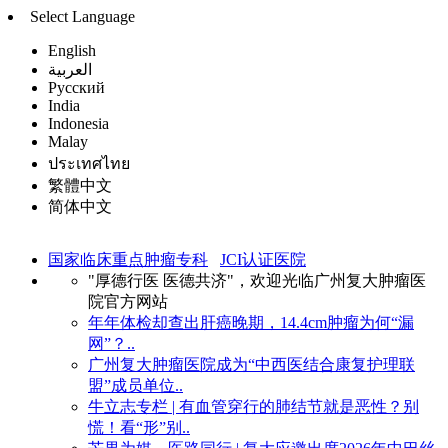
Select Language
English
العربية
Русский
India
Indonesia
Malay
ประเทศไทย
繁體中文
简体中文
国家临床重点肿瘤专科
JCI认证医院
"厚德行医 医德共济"，欢迎光临广州复大肿瘤医
院官方网站
年年体检却查出肝癌晚期，14.4cm肿瘤为何“漏
网”？..
广州复大肿瘤医院成为“中西医结合康复护理联
盟”成员单位..
牛立志专栏 | 有血管穿行的肺结节就是恶性？别
慌！看“形”别..