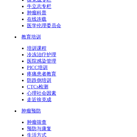
牛立志专栏
肿瘤科普
在线连载
医学伦理委员会
教育培训
培训课程
冷冻治疗护理
医院感染管理
PICC培训
疼痛患者教育
防跌倒培训
CTCs检测
心理社会因素
走近徐克成
肿瘤预防
肿瘤筛查
预防与康复
生活方式