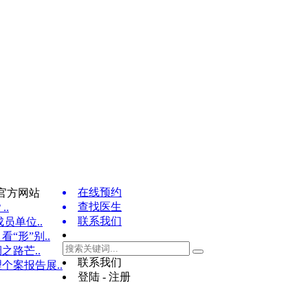
在线预约
官方网站
查找医生
..
联系我们
员单位..
“形”别..
之路芒..
联系我们
个案报告展..
登陆 - 注册