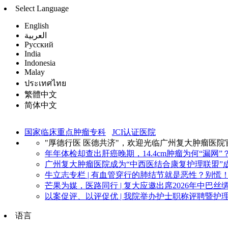
Select Language
English
العربية
Русский
India
Indonesia
Malay
ประเทศไทย
繁體中文
简体中文
国家临床重点肿瘤专科
JCI认证医院
"厚德行医 医德共济"，欢迎光临广州复大肿瘤医院
年年体检却查出肝癌晚期，14.4cm肿瘤为何“漏网”？
广州复大肿瘤医院成为“中西医结合康复护理联盟”成
牛立志专栏 | 有血管穿行的肺结节就是恶性？别慌！看
芒果为媒，医路同行 | 复大应邀出席2026年中巴丝绸
以案促评、以评促优 | 我院举办护士职称评聘暨护理
语言