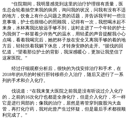
“住院期间，我明显感觉到这里的治疗护理很有质量，医
生总会轮着抽空来我的病房，询问我的状况，问我有没有不适
的地方，饮食上有什么问题之类的话题，并告诉我平时一些注
意事项，护士也很细心的照顾我，记得有一次，我想喝水起不
来身，水杯离我比较远手够不到，这时走进了一个年轻的护士
为我倒了一杯冒着少许热气的温水，用轻柔的声音提醒我小心
点喝，看着我喝完后，她把杯子放在安全又离我手够的着的地
方后，轻轻扶着我躺下休息，才转身安静的走开。”据伐的回
忆道，“望着那位护士的背影，我深感暖心，更加让我坚信了
这家医院。”
经过仔细观察分析后，很快的为伐安排治疗和手术，在
2018年的8月的时候行肝转移癌介入治疗，随后又进行了一系
列的手术和介入化疗。
伐说道：“在我来复大医院之前我是没有听说过介入化疗
的，之前的16次化疗也都是全身化疗，但是介入化疗，不一样
它是进行局部的；像我的治疗，居然是将管穿到腹股沟大血
管，再打化疗药，我对此曾产生过怀疑，但是最后手术都很顺
利完成了。”