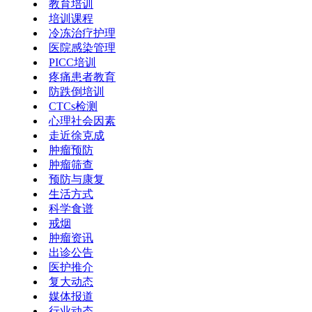
教育培训
培训课程
冷冻治疗护理
医院感染管理
PICC培训
疼痛患者教育
防跌倒培训
CTCs检测
心理社会因素
走近徐克成
肿瘤预防
肿瘤筛查
预防与康复
生活方式
科学食谱
戒烟
肿瘤资讯
出诊公告
医护推介
复大动态
媒体报道
行业动态