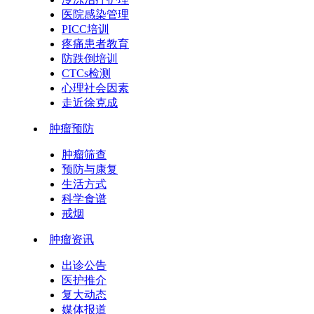
医院感染管理
PICC培训
疼痛患者教育
防跌倒培训
CTCs检测
心理社会因素
走近徐克成
肿瘤预防
肿瘤筛查
预防与康复
生活方式
科学食谱
戒烟
肿瘤资讯
出诊公告
医护推介
复大动态
媒体报道