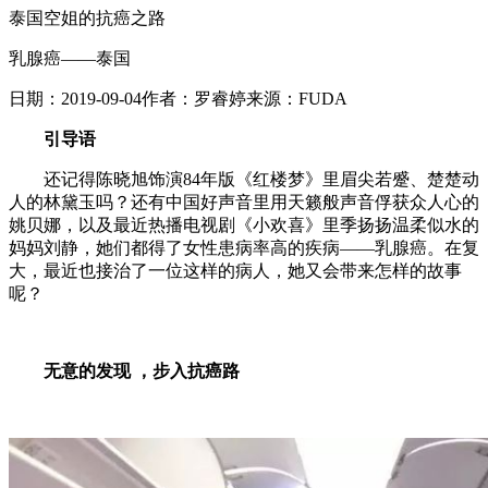
泰国空姐的抗癌之路
乳腺癌——泰国
日期：
2019-09-04
作者：
罗睿婷
来源：
FUDA
引导语
还记得陈晓旭饰演84年版《红楼梦》里眉尖若蹙、楚楚动
人的林黛玉吗？还有中国好声音里用天籁般声音俘获众人心的
姚贝娜，以及最近热播电视剧《小欢喜》里季扬扬温柔似水的
妈妈刘静，她们都得了女性患病率高的疾病——乳腺癌。在复
大，最近也接治了一位这样的病人，她又会带来怎样的故事
呢？
无意的发现 ，步入抗癌路