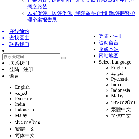
芒果为媒，医路同行 | 复大应邀出席2026年中巴丝
绸之路芒..
以案促评、以评促优 | 我院举办护士职称评聘暨护
理个案报告展..
在线预约
登陆
▪
注册
查找医生
咨询留言
联系我们
收藏本站
网站地图
Select Language
联系我们
English
登陆 - 注册
العربية
语言
Русский
India
English
Indonesia
العربية
Malay
Русский
ประเทศไทย
India
繁體中文
Indonesia
Malay
简体中文
ประเทศไทย
繁體中文
简体中文