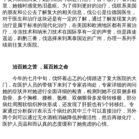
里，她顿时感觉热泪盈眶。为了得到更好的治疗，伐联系美国
的朋友和公公去了解复大的相关信息，伐公公是位德国医生，
对于医生和治疗这块还是有一定的了解，通过了解发现复大的
治疗是属于标准的现代化治疗，在美国和欧洲地区都有开展治
疗，冷冻技术和纳米刀技术在国际享有一定的声誉，但是路途
遥远，斟酌三番，伐选择来到离泰国近的广州，办理一系列手
续前往复大医院。
治百姓之苦 ，延百姓之命
今年的七月中旬，伐怀着忐忑的心情踏进了复大医院的大
门，在医护人员的带领下来到了专家咨询处，专家详细的询问
她的症状并对她进行全面详细的检查，检测到她不仅双侧多根
肋骨、多个胸椎、腰椎、骶椎、双侧髂骨多发骨转移瘤，部分
病灶周围软组织肿块形成，还发现了肝脏也有5个转移灶。专
家通过分析探讨表示五个病灶的其中三个可以直接治疗，另外
两个则可以通过无水酒精消融降低肿瘤活性，然后再做化疗，
医护人员温和而认真的态度缓和了她焦虑的心情。