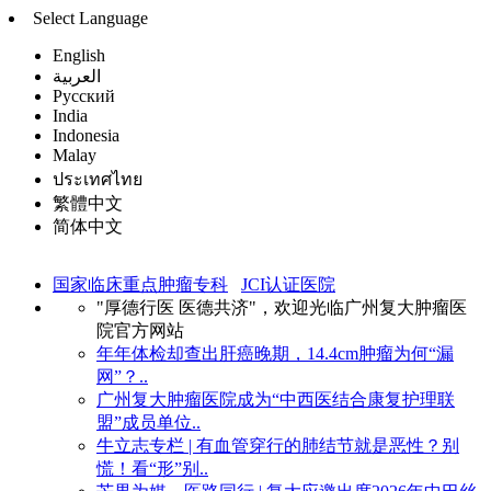
Select Language
English
العربية
Русский
India
Indonesia
Malay
ประเทศไทย
繁體中文
简体中文
国家临床重点肿瘤专科
JCI认证医院
"厚德行医 医德共济"，欢迎光临广州复大肿瘤医
院官方网站
年年体检却查出肝癌晚期，14.4cm肿瘤为何“漏
网”？..
广州复大肿瘤医院成为“中西医结合康复护理联
盟”成员单位..
牛立志专栏 | 有血管穿行的肺结节就是恶性？别
慌！看“形”别..