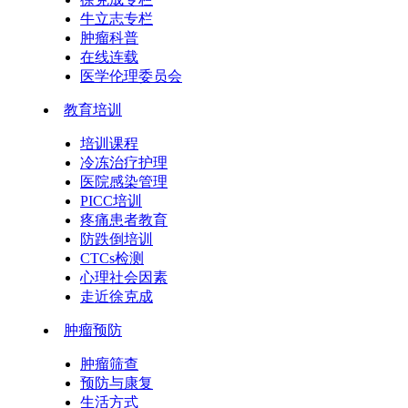
牛立志专栏
肿瘤科普
在线连载
医学伦理委员会
教育培训
培训课程
冷冻治疗护理
医院感染管理
PICC培训
疼痛患者教育
防跌倒培训
CTCs检测
心理社会因素
走近徐克成
肿瘤预防
肿瘤筛查
预防与康复
生活方式