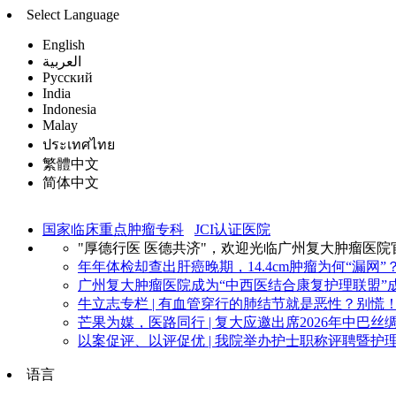
Select Language
English
العربية
Русский
India
Indonesia
Malay
ประเทศไทย
繁體中文
简体中文
国家临床重点肿瘤专科
JCI认证医院
"厚德行医 医德共济"，欢迎光临广州复大肿瘤医院
年年体检却查出肝癌晚期，14.4cm肿瘤为何“漏网”？
广州复大肿瘤医院成为“中西医结合康复护理联盟”成
牛立志专栏 | 有血管穿行的肺结节就是恶性？别慌！看
芒果为媒，医路同行 | 复大应邀出席2026年中巴丝绸
以案促评、以评促优 | 我院举办护士职称评聘暨护理
语言