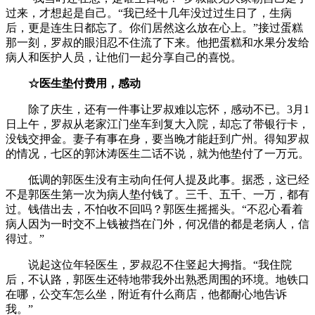
过来，才想起是自己。“我已经十几年没过过生日了，生病
后，更是连生日都忘了。你们居然这么放在心上。”接过蛋糕
那一刻，罗叔的眼泪忍不住流了下来。他把蛋糕和水果分发给
病人和医护人员，让他们一起分享自己的喜悦。
☆医生垫付费用，感动
除了庆生，还有一件事让罗叔难以忘怀，感动不已。3月1
日上午，罗叔从老家江门坐车到复大入院，却忘了带银行卡，
没钱交押金。妻子有事在身，要当晚才能赶到广州。得知罗叔
的情况，七区的郭沐涛医生二话不说，就为他垫付了一万元。
低调的郭医生没有主动向任何人提及此事。据悉，这已经
不是郭医生第一次为病人垫付钱了。三千、五千、一万，都有
过。钱借出去，不怕收不回吗？郭医生摇摇头。“不忍心看着
病人因为一时交不上钱被挡在门外，何况借的都是老病人，信
得过。”
说起这位年轻医生，罗叔忍不住竖起大拇指。“我住院
后，不认路，郭医生还特地带我外出熟悉周围的环境。地铁口
在哪，公交车怎么坐，附近有什么商店，他都耐心地告诉
我。”