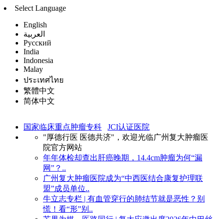
Select Language
English
العربية
Русский
India
Indonesia
Malay
ประเทศไทย
繁體中文
简体中文
国家临床重点肿瘤专科
JCI认证医院
"厚德行医 医德共济"，欢迎光临广州复大肿瘤医
院官方网站
年年体检却查出肝癌晚期，14.4cm肿瘤为何“漏
网”？..
广州复大肿瘤医院成为“中西医结合康复护理联
盟”成员单位..
牛立志专栏 | 有血管穿行的肺结节就是恶性？别
慌！看“形”别..