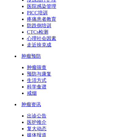
医院感染管理
PICC培训
疼痛患者教育
防跌倒培训
CTCs检测
心理社会因素
走近徐克成
肿瘤预防
肿瘤筛查
预防与康复
生活方式
科学食谱
戒烟
肿瘤资讯
出诊公告
医护推介
复大动态
媒体报道