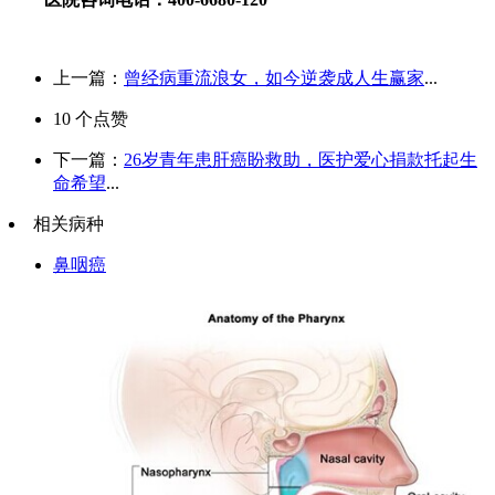
上一篇：
曾经病重流浪女，如今逆袭成人生赢家
...
10
个点赞
下一篇：
26岁青年患肝癌盼救助，医护爱心捐款托起生
命希望
...
相关病种
鼻咽癌