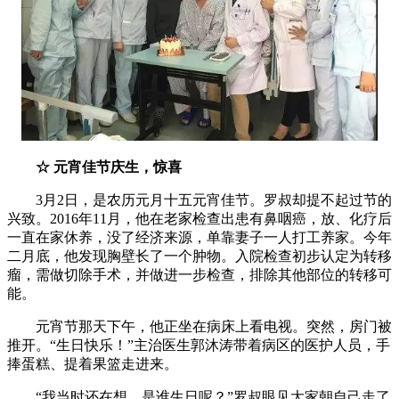
☆ 元宵佳节庆生，惊喜
3月2日，是农历元月十五元宵佳节。罗叔却提不起过节的
兴致。2016年11月，他在老家检查出患有鼻咽癌，放、化疗后
一直在家休养，没了经济来源，单靠妻子一人打工养家。今年
二月底，他发现胸壁长了一个肿物。入院检查初步认定为转移
瘤，需做切除手术，并做进一步检查，排除其他部位的转移可
能。
元宵节那天下午，他正坐在病床上看电视。突然，房门被
推开。“生日快乐！”主治医生郭沐涛带着病区的医护人员，手
捧蛋糕、提着果篮走进来。
“我当时还在想，是谁生日呢？”罗叔眼见大家朝自己走了