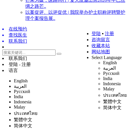
芒果为媒，医路同行 | 复大应邀出席2026年中巴丝
绸之路芒..
以案促评、以评促优 | 我院举办护士职称评聘暨护
理个案报告展..
在线预约
登陆
▪
注册
查找医生
咨询留言
联系我们
收藏本站
网站地图
Select Language
联系我们
English
登陆 - 注册
العربية
语言
Русский
India
English
Indonesia
العربية
Malay
Русский
ประเทศไทย
India
繁體中文
Indonesia
Malay
简体中文
ประเทศไทย
繁體中文
简体中文