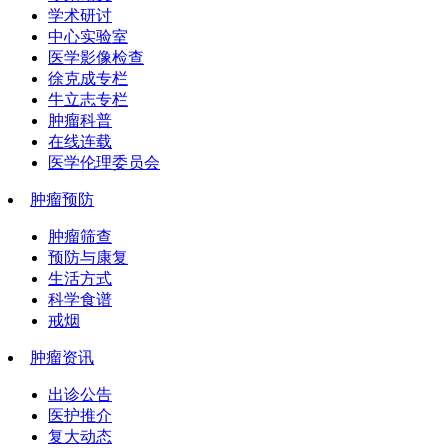
学术研讨
中心实验室
医学影像检查
徐克成专栏
牛立志专栏
肿瘤科普
在线连载
医学伦理委员会
肿瘤预防
肿瘤筛查
预防与康复
生活方式
科学食谱
戒烟
肿瘤资讯
出诊公告
医护推介
复大动态