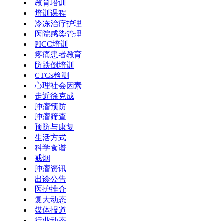
教育培训
培训课程
冷冻治疗护理
医院感染管理
PICC培训
疼痛患者教育
防跌倒培训
CTCs检测
心理社会因素
走近徐克成
肿瘤预防
肿瘤筛查
预防与康复
生活方式
科学食谱
戒烟
肿瘤资讯
出诊公告
医护推介
复大动态
媒体报道
行业动态