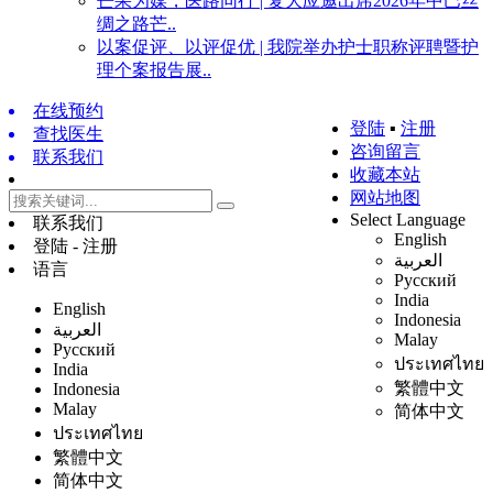
芒果为媒，医路同行 | 复大应邀出席2026年中巴丝
绸之路芒..
以案促评、以评促优 | 我院举办护士职称评聘暨护
理个案报告展..
在线预约
登陆
▪
注册
查找医生
咨询留言
联系我们
收藏本站
网站地图
Select Language
联系我们
English
登陆 - 注册
العربية
语言
Русский
India
English
Indonesia
العربية
Malay
Русский
ประเทศไทย
India
繁體中文
Indonesia
Malay
简体中文
ประเทศไทย
繁體中文
简体中文