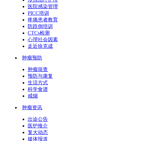
医院感染管理
PICC培训
疼痛患者教育
防跌倒培训
CTCs检测
心理社会因素
走近徐克成
肿瘤预防
肿瘤筛查
预防与康复
生活方式
科学食谱
戒烟
肿瘤资讯
出诊公告
医护推介
复大动态
媒体报道