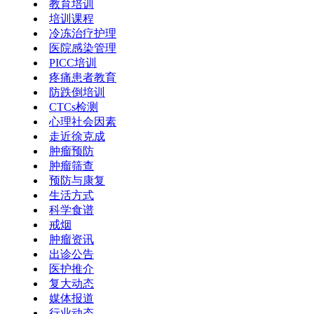
教育培训
培训课程
冷冻治疗护理
医院感染管理
PICC培训
疼痛患者教育
防跌倒培训
CTCs检测
心理社会因素
走近徐克成
肿瘤预防
肿瘤筛查
预防与康复
生活方式
科学食谱
戒烟
肿瘤资讯
出诊公告
医护推介
复大动态
媒体报道
行业动态