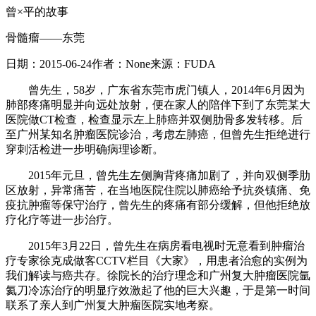
曾×平的故事
骨髓瘤——东莞
日期：
2015-06-24
作者：
None
来源：
FUDA
曾先生，58岁，广东省东莞市虎门镇人，2014年6月因为
肺部疼痛明显并向远处放射，便在家人的陪伴下到了东莞某大
医院做CT检查，检查显示左上肺癌并双侧肋骨多发转移。后
至广州某知名肿瘤医院诊治，考虑左肺癌，但曾先生拒绝进行
穿刺活检进一步明确病理诊断。
2015年元旦，曾先生左侧胸背疼痛加剧了，并向双侧季肋
区放射，异常痛苦，在当地医院住院以肺癌给予抗炎镇痛、免
疫抗肿瘤等保守治疗，曾先生的疼痛有部分缓解，但他拒绝放
疗化疗等进一步治疗。
2015年3月22日，曾先生在病房看电视时无意看到肿瘤治
疗专家徐克成做客CCTV栏目《大家》，用患者治愈的实例为
我们解读与癌共存。徐院长的治疗理念和广州复大肿瘤医院氩
氦刀冷冻治疗的明显疗效激起了他的巨大兴趣，于是第一时间
联系了亲人到广州复大肿瘤医院实地考察。