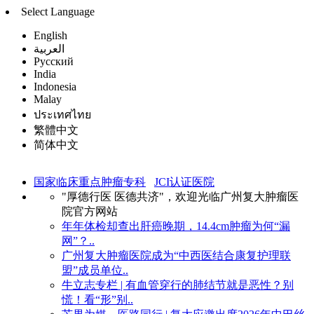
Select Language
English
العربية
Русский
India
Indonesia
Malay
ประเทศไทย
繁體中文
简体中文
国家临床重点肿瘤专科
JCI认证医院
"厚德行医 医德共济"，欢迎光临广州复大肿瘤医
院官方网站
年年体检却查出肝癌晚期，14.4cm肿瘤为何“漏
网”？..
广州复大肿瘤医院成为“中西医结合康复护理联
盟”成员单位..
牛立志专栏 | 有血管穿行的肺结节就是恶性？别
慌！看“形”别..