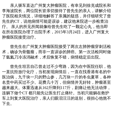
亲人驱车直达广州复大肿瘤医院，有幸见到徐克成院长和
李海波院长，两位院长皆亲切接待了曾先生的亲人，讲解介绍
了医院相关情况，详细地解答了亲属的疑惑，并仔细研究了曾
先生的CT，说他病情可能是误诊，建议他来院进一步检查治
疗。 亲人的所见所闻就像给曾先生吃了一颗定心丸，他当即
在所在医院办理了出院手术，2015年3月24日，进入广州复大
肿瘤医院接受治疗。
曾先生在广州复大肿瘤医院接受了两次左肺肿瘤穿刺活检
术，确诊为骨髓瘤，而非一直误诊的肺癌。第一次活检同时做
了氩氦刀冷冻消融术，术后恢复不错，病情稳定后出院。
曾先生坦言自己曾走过不少弯路，因为在中医院任职，他
一直抗拒放疗化疗，当初发现病情后，一直在找香港有名的中
医治病，九千块一只的野山参，几万块一斤的冬虫夏草，各种
名贵中药买过不少。花费几十万，但病情并无好转，肿瘤甚至
越来越大。体重迅速从162斤降到117斤，剧痛让他无法动弹，
连躺下做个CT 都只能先让医生打止痛针。当初只能躺在救护
车上到复大医院治疗，亲人们眼泪汪汪的送别，很担心他熬不
下去。