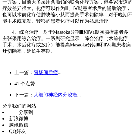
一方案，目前大多采用含顺铂的联合化疗方案，但各家报道的
疗效差异很大。化疗可以作为Ⅲ、Ⅳ期患者术后的辅助治疗，
也可以术前化疗使肿块缩小从而提高手术切除率，对于晚期不
能手术或复发、转移的患者化疗可以作为姑息治疗。
4、综合治疗：对于Masaoka分期Ⅲ和Ⅳa期胸腺瘤患者多
主张采用综合治疗。一系列研究显示，综合治疗（术前化疗、
手术、术后化疗或放疗）能提高Masaoka分期Ⅲ和Ⅳa期患者病
灶切除率，延长生存期。
上一篇：
胃肠间质瘤
...
41
个点赞
下一篇：
大细胞神经内分泌癌
...
分享我们的网站
——分享到——
新浪微博
腾讯微信
QQ好友