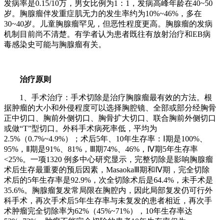
发病率是0.15/10万，男女比例为1：1，发病高峰年龄在40~50
岁。胸腺瘤伴发重症肌无力的发生率约为10%~46%，多在
30~40岁。儿童胸腺瘤罕见，但恶性程度更高。胸腺瘤的发病
机制目前尚不清楚。有学者认为患者既往有放射治疗和EB病
毒感染史可能与胸腺瘤有关。
治疗原则
1、手术治疗：手术切除是治疗胸腺瘤最有效的方法。根
据肿瘤的大小和外侵程度可以选择胸腔镜、全部或部分经胸骨
正中切口、胸前外侧切口、胸骨扩大切口、联合胸前外侧切口
或做“T”型切口。外科手术病死率低，平均为
2.5%（0.7%~4.9%）；术后5年、10年生存率：Ⅰ期是100%、
95%，Ⅱ期是91%、81%，Ⅲ期74%、46%，Ⅳ期5年生存率
<25%。一项1320 例多中心研究显示，完整切除是影响胸腺瘤
术后生存最重要的预后因素，MasaokaⅢ期和Ⅳ期，完全切除
术后的5年生存率是92.9%，次全切除术后是64.4%，未手术是
35.6%。胸腺瘤复发常局限在胸腔内，因此局部复发仍可行外
科手术，再次手术后5年生存率与未复发的患者相近，再次手
术肿瘤完全切除率为62%（45%~71%），10年生存率达