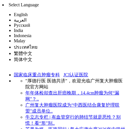
Select Language
English
العربية
Русский
India
Indonesia
Malay
ประเทศไทย
繁體中文
简体中文
国家临床重点肿瘤专科
JCI认证医院
"厚德行医 医德共济"，欢迎光临广州复大肿瘤医
院官方网站
年年体检却查出肝癌晚期，14.4cm肿瘤为何“漏
网”？..
广州复大肿瘤医院成为“中西医结合康复护理联
盟”成员单位..
牛立志专栏 | 有血管穿行的肺结节就是恶性？别
慌！看“形”别..