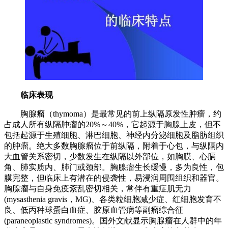
临床表现
胸腺瘤（thymoma）是最常见的前上纵隔原发性肿瘤，约
占成人所有纵隔肿瘤的20%～40%，它起源于胸腺上皮，但不
包括起源于生殖细胞、淋巴细胞、神经内分泌细胞及脂肪组织
的肿瘤。绝大多数胸腺瘤位于前纵隔，附着于心包，与纵隔内
大血管关系密切，少数发生在纵隔以外部位，如胸膜、心膈
角、肺实质内、肺门或颈部。胸腺瘤生长缓慢，多为良性，包
膜完整，但临床上有潜在的侵袭性，易浸润周围组织和器官。
胸腺瘤与自身免疫紊乱密切相关，常伴有重症肌无力
(mysasthenia gravis，MG)、各类粒细胞减少症、红细胞发育不
良、低丙种球蛋白血症、胶原血管病等副瘤综合征
(paraneoplastic syndromes)。国外文献显示胸腺瘤在人群中的年