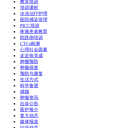
教育培训
培训课程
冷冻治疗护理
医院感染管理
PICC培训
疼痛患者教育
防跌倒培训
CTCs检测
心理社会因素
走近徐克成
肿瘤预防
肿瘤筛查
预防与康复
生活方式
科学食谱
戒烟
肿瘤资讯
出诊公告
医护推介
复大动态
媒体报道
行业动态