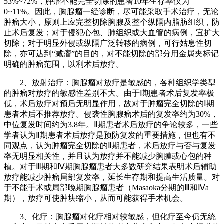
53%~72%，肿瘤不能完全切除的患者10年生存率仅为
0~11%。因此，胸腺瘤一经诊断，尽可能采取手术治疗，无论
肿瘤大小，原则上应完整切除胸腺及整个纵隔内脂肪组织，防
止术后复发；对于侵犯心包、肺组织或大血管的病例，宜扩大
切除；对于明显外侵或纵隔广泛转移的病例，可行姑息性切
除，亦可达到“减瘤”的目的，对不能切除的部分用金属夹标记
明确的肿瘤范围，以利术后放疗。
2、放射治疗：胸腺瘤对放疗是敏感的，各种组织学类型
的肿瘤对放疗的敏感性差别不大。由于Ⅰ期患者术后复发率极
低，术后放疗对预后无明显作用，故对于肿瘤完全切除的Ⅰ期
患者术后不推荐放疗。侵袭性胸腺瘤术后的复发率约为30%，
中位复发时间约为3.8年。Ⅱ期患者术后放疗的争论较多，一些
学者认为Ⅱ期患者术后放疗是预防复发的重要措施，但也有不
同观点，认为肿瘤完全切除的Ⅱ期患者，术后放疗与否与复发
率无明显相关性，并且认为放疗并不能减少胸膜或心包的种
植。对于Ⅲ期和Ⅳ期胸腺瘤患者大多数研究结果表明术后辅助
放疗能减少肿瘤局部复发率，延长生存期和提高生活质量。对
于不能手术或局部晚期胸腺瘤患者（Masaoka分期的Ⅲ和Ⅳa
期），放疗可使肿块缩小，从而可能获得手术机会。
3、化疗：胸腺瘤对化疗相对较敏感，但化疗至今仍无统