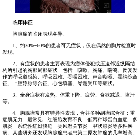
临床体征
胸腺瘤的临床表现各异。
1、约30%~60%的患者可无症状，仅在偶然的胸片检查时
发现。
2、有症状的患者主要表现为瘤体侵犯或压迫邻近纵隔结
构所引起的胸部局部症状，包括：咳嗽、胸痛、喘鸣、反复发
作的呼吸道感染、呼吸困难、吞咽困难、声音嘶哑、霍纳综合
征、上腔静脉综合征、心包填塞、脊髓受压等症状。
3、全身症状有发热、体重下降、疲劳、食欲减退、盗汗
等。
4、胸腺瘤常具有特异性表现，合并多种副瘤综合征：重
症肌无力，最常见；红细胞发育不良；低丙种球蛋白血症；多
肌炎；系统性红斑狼疮；类风湿关节炎；甲状腺炎等多种疾
病。某些研究还发现胸腺瘤患者患第二原发肿瘤的几率增高。