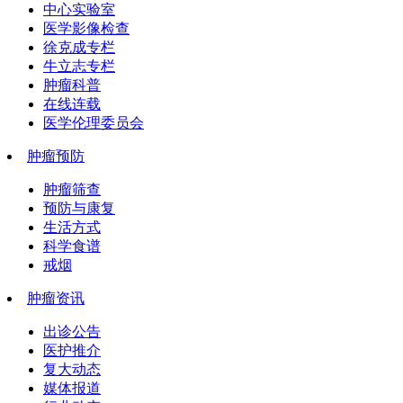
中心实验室
医学影像检查
徐克成专栏
牛立志专栏
肿瘤科普
在线连载
医学伦理委员会
肿瘤预防
肿瘤筛查
预防与康复
生活方式
科学食谱
戒烟
肿瘤资讯
出诊公告
医护推介
复大动态
媒体报道