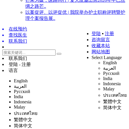
芒果为媒，医路同行 | 复大应邀出席2026年中巴丝
绸之路芒..
以案促评、以评促优 | 我院举办护士职称评聘暨护
理个案报告展..
在线预约
登陆
▪
注册
查找医生
咨询留言
联系我们
收藏本站
网站地图
Select Language
联系我们
English
登陆 - 注册
العربية
语言
Русский
India
English
Indonesia
العربية
Malay
Русский
ประเทศไทย
India
繁體中文
Indonesia
Malay
简体中文
ประเทศไทย
繁體中文
简体中文