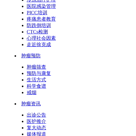
医院感染管理
PICC培训
疼痛患者教育
防跌倒培训
CTCs检测
心理社会因素
走近徐克成
肿瘤预防
肿瘤筛查
预防与康复
生活方式
科学食谱
戒烟
肿瘤资讯
出诊公告
医护推介
复大动态
媒体报道