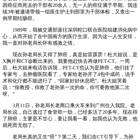
因癌症而死去的干部有20余人，无一人的癌症属于早期。我连
续3年被邀请带领一组医生护士到部里为干部体检，又查出一
例早期结肠癌。
1989年，我被交通部派往深圳蛇口联合医院组建消化病中
心，从而开始了在中国南方的医疗生涯。因为这一人生安排，
我一直对孙老局长怀有感激之情。
现在孙老局长又得了肺癌，真是如雷霹雳！杜大姐说，是
X胸片和CT诊断出来的。我要他赶快去再做PET-CT。一周
后，杜大姐来电话告诉我，PET-CT也认为是肺癌，他们挂了
专家号，去肿瘤医院看了，专家给老孙开了4包中成药，说手
术和化疗都不能进行了，“回家好好休息吧”。杜大姐哭着
说：“徐教授，你救了老孙第一次的命，你可要救他第二次
呀。”
3月11日，孙老局长老两口乘火车来到广州住入我院。老
局长说，自己逃过了食管癌一劫，已经多活了20多年。现在得
了肺癌，主要是不甘心，要让我看一看，如我也认为无救，他
就死而无怨了。
老局长真的又生“癌”？第二天，我们在CT引导下，为孙