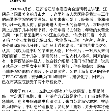
2007年9月份，江苏省江阴市癌症协会邀请我去讲课。江
阴是全国最著名的县市之一，这里的市人民医院是我过去工作
的南通医学院的教学医院。多年未来江阴了，晚餐后，我和秘
书小汪一起逛大街，信步走进大街一头的新华书店，在医学书
架上挑选了几本肿瘤书籍。小汪拿着书去付款，年轻的女营业
员问：“你们是医生吗？”小汪点头称是。“能为我们看一个患
者吗？”小汪忙将我介绍出来。营业员马上说：“谢谢，谢谢，
务必请你们等几分钟，我们马上通知患者。”看到营业员这么
认真，我以为是书店的某重要人物。10分钟后，一对男女来到
我们面前，三十几岁，穿着简朴，一副农村人模样。同来的尚
有一名穿西装的年轻人，他自我介绍是书店门市部经理，说患
者就是这一对男女中的男子。两个月前，他突然咳嗽，胸痛，
当地医院给他拍了胸片，怀疑是肺癌。又在上海某专科医院作
了PET-CT检查，被诊断为“皿b期肺癌”，建议化疗。回来后，
已在市某医院接受了两个疗程化疗。
我看了PET-CT，左肺上中部有3个块状病变，如果是肺
癌，肯定属于晚期，唯一的治疗方式就是化疗。门市部经理焦
急地说：患者夫妇都是书店清洁工，来自苏北海安农村。被诊
断为肺癌后，书店总经理很急，发动员工捐款，并开专车将他