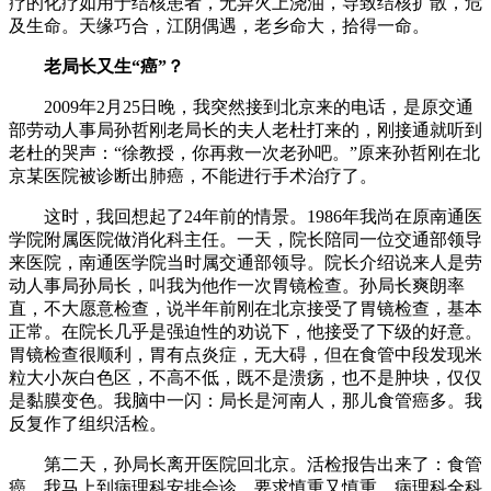
疗的化疗如用于结核患者，无异火上浇油，导致结核扩散，危
及生命。天缘巧合，江阴偶遇，老乡命大，拾得一命。
老局长又生“癌”？
2009年2月25日晚，我突然接到北京来的电话，是原交通
部劳动人事局孙哲刚老局长的夫人老杜打来的，刚接通就听到
老杜的哭声：“徐教授，你再救一次老孙吧。”原来孙哲刚在北
京某医院被诊断出肺癌，不能进行手术治疗了。
这时，我回想起了24年前的情景。1986年我尚在原南通医
学院附属医院做消化科主任。一天，院长陪同一位交通部领导
来医院，南通医学院当时属交通部领导。院长介绍说来人是劳
动人事局孙局长，叫我为他作一次胃镜检查。孙局长爽朗率
直，不大愿意检查，说半年前刚在北京接受了胃镜检查，基本
正常。在院长几乎是强迫性的劝说下，他接受了下级的好意。
胃镜检查很顺利，胃有点炎症，无大碍，但在食管中段发现米
粒大小灰白色区，不高不低，既不是溃疡，也不是肿块，仅仅
是黏膜变色。我脑中一闪：局长是河南人，那儿食管癌多。我
反复作了组织活检。
第二天，孙局长离开医院回北京。活检报告出来了：食管
癌。我马上到病理科安排会诊，要求慎重又慎重。病理科全科