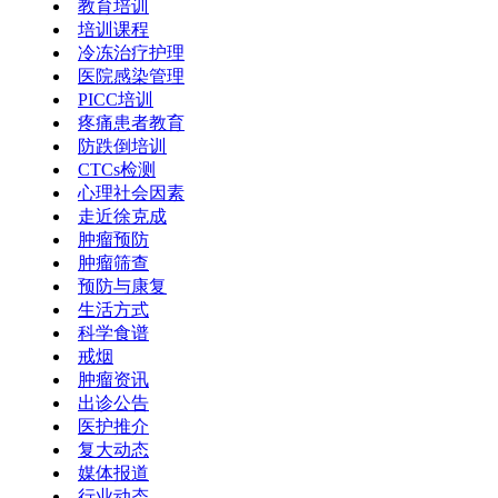
教育培训
培训课程
冷冻治疗护理
医院感染管理
PICC培训
疼痛患者教育
防跌倒培训
CTCs检测
心理社会因素
走近徐克成
肿瘤预防
肿瘤筛查
预防与康复
生活方式
科学食谱
戒烟
肿瘤资讯
出诊公告
医护推介
复大动态
媒体报道
行业动态