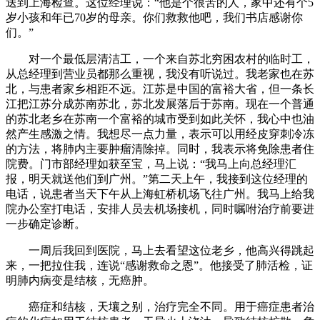
送到上海检查。这位经理说：“他是个很苦的人，家中还有个5
岁小孩和年已70岁的母亲。你们救救他吧，我们书店感谢你
们。”
对一个最低层清洁工，一个来自苏北穷困农村的临时工，
从总经理到营业员都那么重视，我没有听说过。我老家也在苏
北，与患者家乡相距不远。江苏是中国的富裕大省，但一条长
江把江苏分成苏南苏北，苏北发展落后于苏南。现在一个普通
的苏北老乡在苏南一个富裕的城市受到如此关怀，我心中也油
然产生感激之情。我想尽一点力量，表示可以用经皮穿刺冷冻
的方法，将肺内主要肿瘤清除掉。同时，我表示将免除患者住
院费。门市部经理如获至宝，马上说：“我马上向总经理汇
报，明天就送他们到广州。”第二天上午，我接到这位经理的
电话，说患者当天下午从上海虹桥机场飞往广州。我马上给我
院办公室打电话，安排人员去机场接机，同时嘱咐治疗前要进
一步确定诊断。
一周后我回到医院，马上去看望这位老乡，他高兴得跳起
来，一把拉住我，连说“感谢救命之恩”。他接受了肺活检，证
明肺内病变是结核，无癌肿。
癌症和结核，天壤之别，治疗完全不同。用于癌症患者治