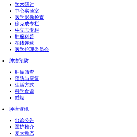
学术研讨
中心实验室
医学影像检查
徐克成专栏
牛立志专栏
肿瘤科普
在线连载
医学伦理委员会
肿瘤预防
肿瘤筛查
预防与康复
生活方式
科学食谱
戒烟
肿瘤资讯
出诊公告
医护推介
复大动态