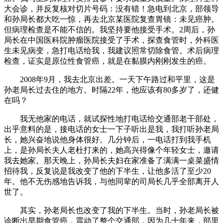
大会诊，并反复核对切片号码：没有错！急电到北京，部领导
和孙局长都大吃一惊，再去北京某医院复查胃镜：未见癌肿。
但病理检查是不能不信的。我坚持要他接受手术。2周后，孙
局长在中国医科院肿瘤医院接受了手术，探查食管时，外科医
生未见病变，急打电话给我，我建议照常切除食管。术后病理
检查，证实是原位性食管癌，就是在黏膜内刚刚发生的癌。
2008年9月，我去北京出差。一天下午路过和平里，这是
孙老局长过去住的地方。时隔22年，他应该有80多岁了，还健
在吗？
我无他家的电话，就试探性地打电话给交通部老干部处，
出乎意料的是，接电话的女士一下子听出是我，我打听孙老局
长，她兴奋地说他身体很好。几分钟后，一电话打到我手机
上，是孙局长夫人老杜打来的，她高兴得像个年轻女士，邀请
我去她家。那天晚上，孙局长夫妇在家准备了满满一桌菜盛情
招待我，反复说是我改变了他的下半生，让他多活了至少20
年。他不无伤感地告诉我，与他同辈的司局长几乎全部离开人
世了。
其实，孙老局长也改变了我的下半生。当时，孙老局长被
诊断出早期食管癌，震动了整个交通部，因为几十年来，部里