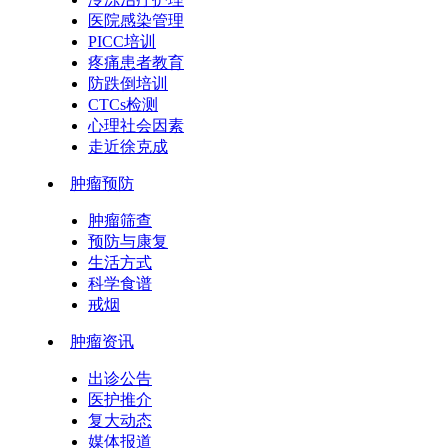
医院感染管理
PICC培训
疼痛患者教育
防跌倒培训
CTCs检测
心理社会因素
走近徐克成
肿瘤预防
肿瘤筛查
预防与康复
生活方式
科学食谱
戒烟
肿瘤资讯
出诊公告
医护推介
复大动态
媒体报道