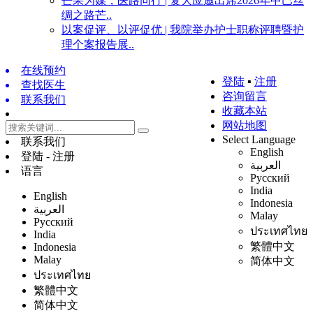
芒果为媒，医路同行 | 复大应邀出席2026年中巴丝
绸之路芒..
以案促评、以评促优 | 我院举办护士职称评聘暨护
理个案报告展..
在线预约
登陆
▪
注册
查找医生
咨询留言
联系我们
收藏本站
网站地图
Select Language
联系我们
English
登陆 - 注册
العربية
语言
Русский
India
English
Indonesia
العربية
Malay
Русский
ประเทศไทย
India
繁體中文
Indonesia
Malay
简体中文
ประเทศไทย
繁體中文
简体中文