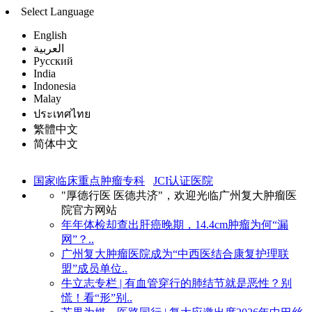
Select Language
English
العربية
Русский
India
Indonesia
Malay
ประเทศไทย
繁體中文
简体中文
国家临床重点肿瘤专科
JCI认证医院
"厚德行医 医德共济"，欢迎光临广州复大肿瘤医
院官方网站
年年体检却查出肝癌晚期，14.4cm肿瘤为何“漏
网”？..
广州复大肿瘤医院成为“中西医结合康复护理联
盟”成员单位..
牛立志专栏 | 有血管穿行的肺结节就是恶性？别
慌！看“形”别..