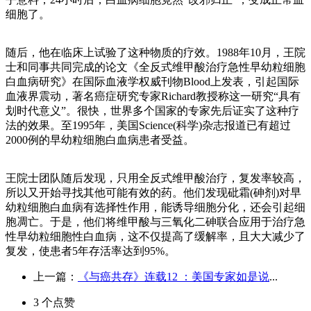
细胞了。
随后，他在临床上试验了这种物质的疗效。1988年10月，王院
士和同事共同完成的论文《全反式维甲酸治疗急性早幼粒细胞
白血病研究》在国际血液学权威刊物Blood上发表，引起国际
血液界震动，著名癌症研究专家Richard教授称这一研究“具有
划时代意义”。很快，世界多个国家的专家先后证实了这种疗
法的效果。至1995年，美国Science(科学)杂志报道已有超过
2000例的早幼粒细胞白血病患者受益。
王院士团队随后发现，只用全反式维甲酸治疗，复发率较高，
所以又开始寻找其他可能有效的药。他们发现砒霜(砷剂)对早
幼粒细胞白血病有选择性作用，能诱导细胞分化，还会引起细
胞凋亡。于是，他们将维甲酸与三氧化二砷联合应用于治疗急
性早幼粒细胞性白血病，这不仅提高了缓解率，且大大减少了
复发，使患者5年存活率达到95%。
上一篇：
《与癌共存》连载12 ：美国专家如是说
...
3
个点赞