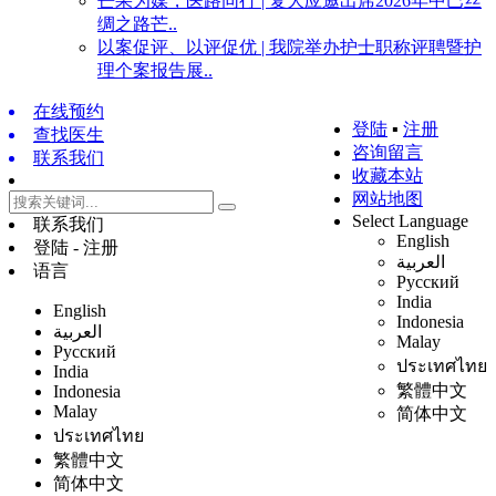
芒果为媒，医路同行 | 复大应邀出席2026年中巴丝
绸之路芒..
以案促评、以评促优 | 我院举办护士职称评聘暨护
理个案报告展..
在线预约
登陆
▪
注册
查找医生
咨询留言
联系我们
收藏本站
网站地图
Select Language
联系我们
English
登陆 - 注册
العربية
语言
Русский
India
English
Indonesia
العربية
Malay
Русский
ประเทศไทย
India
繁體中文
Indonesia
Malay
简体中文
ประเทศไทย
繁體中文
简体中文