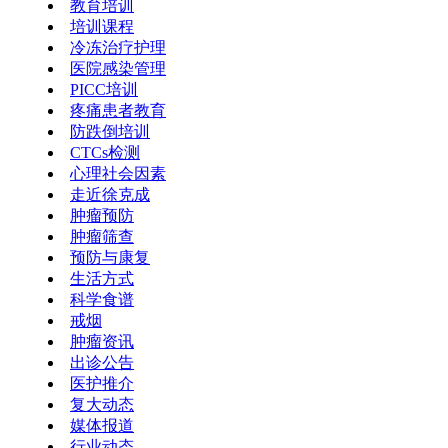
教育培训
培训课程
冷冻治疗护理
医院感染管理
PICC培训
疼痛患者教育
防跌倒培训
CTCs检测
心理社会因素
走近徐克成
肿瘤预防
肿瘤筛查
预防与康复
生活方式
科学食谱
戒烟
肿瘤资讯
出诊公告
医护推介
复大动态
媒体报道
行业动态