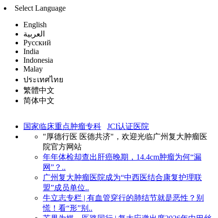
Select Language
English
العربية
Русский
India
Indonesia
Malay
ประเทศไทย
繁體中文
简体中文
国家临床重点肿瘤专科
JCI认证医院
"厚德行医 医德共济"，欢迎光临广州复大肿瘤医
院官方网站
年年体检却查出肝癌晚期，14.4cm肿瘤为何“漏
网”？..
广州复大肿瘤医院成为“中西医结合康复护理联
盟”成员单位..
牛立志专栏 | 有血管穿行的肺结节就是恶性？别
慌！看“形”别..