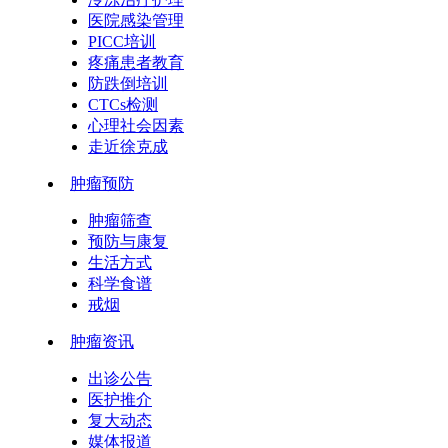
医院感染管理
PICC培训
疼痛患者教育
防跌倒培训
CTCs检测
心理社会因素
走近徐克成
肿瘤预防
肿瘤筛查
预防与康复
生活方式
科学食谱
戒烟
肿瘤资讯
出诊公告
医护推介
复大动态
媒体报道