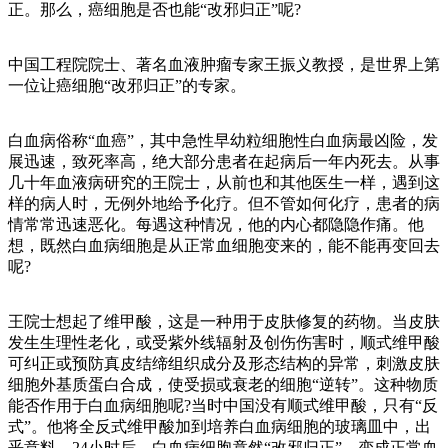
正。那么，癌细胞是否也能“改邪归正”呢?
中国工程院院士、著名血液肿瘤专家王振义教授，是世界上第
一位让癌细胞“改邪归正”的专家。
白血病俗称“血癌”，其中急性早幼粒细胞性白血病最凶险，发
展迅速，致死率高，绝大部分患者在起病后一年内死去。从事
几十年血液病研究的王院士，从前也和其他医生一样，遇到这
样的病人时，无例外地给予化疗。但不管如何化疗，患者的病
情常常迅速恶化。每遇这种情况，他的内心都隐隐作痛。他
想，既然白血病细胞是从正常血细胞变来的，能不能再变回去
呢?
王院士想起了维甲酸，这是一种用于皮肤修复的药物。当皮肤
发生生理性老化，或受紫外线辐射及创伤伤害时，顺式维甲酸
可纠正或预防真皮结缔组织成分及形态结构的异常，刺激皮肤
细胞外基质蛋白合成，使受损或衰老的细胞“逆转”。这种物质
能否作用于白血病细胞呢?当时中国没有顺式维甲酸，只有“反
式”。他将全反式维甲酸加到培养白血病细胞的玻璃皿中，出
乎意料，24小时后，白血病细胞竟然“改邪归正”，变成正常血