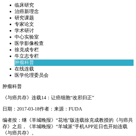
临床研究
治癌新理念
研究课题
专家论文
学术研讨
中心实验室
医学影像检查
徐克成专栏
牛立志专栏
肿瘤科普
在线连载
医学伦理委员会
肿瘤科普
《与癌共存》连载14：让癌细胞“改邪归正”
日期：
2017-03-18
作者：
来源：
FUDA
编者按：继《羊城晚报》“花地”版连载徐克成教授的《与癌共
存》之后，《羊城晚报》“羊城派”手机APP近日也开始连载
《与癌共存》。