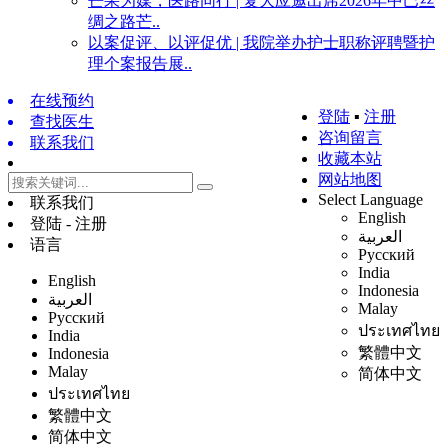
芒果为媒，医路同行 | 复大应邀出席2026年中巴丝
绸之路芒..
以案促评、以评促优 | 我院举办护士职称评聘暨护
理个案报告展..
在线预约
登陆
▪
注册
查找医生
咨询留言
联系我们
收藏本站
网站地图
Select Language
联系我们
English
登陆 - 注册
العربية
语言
Русский
India
English
Indonesia
العربية
Malay
Русский
ประเทศไทย
India
繁體中文
Indonesia
Malay
简体中文
ประเทศไทย
繁體中文
简体中文