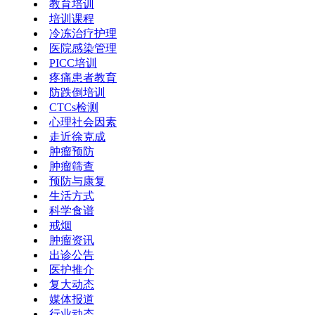
教育培训
培训课程
冷冻治疗护理
医院感染管理
PICC培训
疼痛患者教育
防跌倒培训
CTCs检测
心理社会因素
走近徐克成
肿瘤预防
肿瘤筛查
预防与康复
生活方式
科学食谱
戒烟
肿瘤资讯
出诊公告
医护推介
复大动态
媒体报道
行业动态