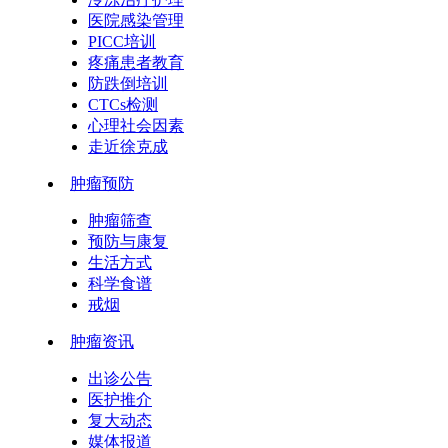
医院感染管理
PICC培训
疼痛患者教育
防跌倒培训
CTCs检测
心理社会因素
走近徐克成
肿瘤预防
肿瘤筛查
预防与康复
生活方式
科学食谱
戒烟
肿瘤资讯
出诊公告
医护推介
复大动态
媒体报道