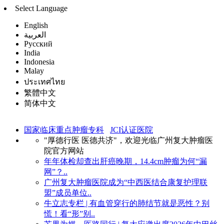
Select Language
English
العربية
Русский
India
Indonesia
Malay
ประเทศไทย
繁體中文
简体中文
国家临床重点肿瘤专科
JCI认证医院
"厚德行医 医德共济"，欢迎光临广州复大肿瘤医
院官方网站
年年体检却查出肝癌晚期，14.4cm肿瘤为何“漏
网”？..
广州复大肿瘤医院成为“中西医结合康复护理联
盟”成员单位..
牛立志专栏 | 有血管穿行的肺结节就是恶性？别
慌！看“形”别..