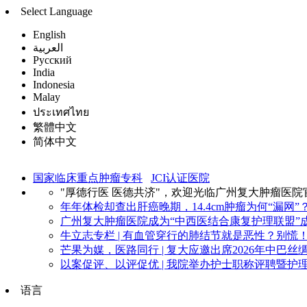
Select Language
English
العربية
Русский
India
Indonesia
Malay
ประเทศไทย
繁體中文
简体中文
国家临床重点肿瘤专科
JCI认证医院
"厚德行医 医德共济"，欢迎光临广州复大肿瘤医院
年年体检却查出肝癌晚期，14.4cm肿瘤为何“漏网”？
广州复大肿瘤医院成为“中西医结合康复护理联盟”成
牛立志专栏 | 有血管穿行的肺结节就是恶性？别慌！看
芒果为媒，医路同行 | 复大应邀出席2026年中巴丝绸
以案促评、以评促优 | 我院举办护士职称评聘暨护理
语言