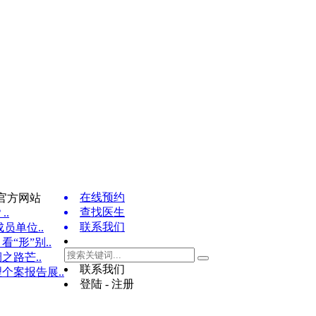
在线预约
官方网站
查找医生
..
联系我们
员单位..
“形”别..
之路芒..
联系我们
个案报告展..
登陆 - 注册