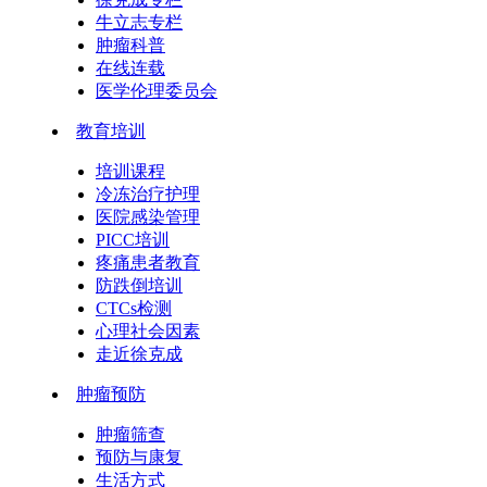
牛立志专栏
肿瘤科普
在线连载
医学伦理委员会
教育培训
培训课程
冷冻治疗护理
医院感染管理
PICC培训
疼痛患者教育
防跌倒培训
CTCs检测
心理社会因素
走近徐克成
肿瘤预防
肿瘤筛查
预防与康复
生活方式