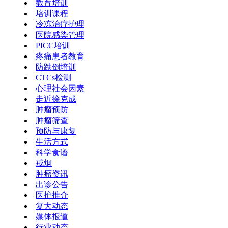
教育培训
培训课程
冷冻治疗护理
医院感染管理
PICC培训
疼痛患者教育
防跌倒培训
CTCs检测
心理社会因素
走近徐克成
肿瘤预防
肿瘤筛查
预防与康复
生活方式
科学食谱
戒烟
肿瘤资讯
出诊公告
医护推介
复大动态
媒体报道
行业动态