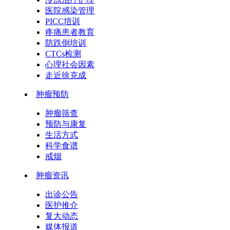
医院感染管理
PICC培训
疼痛患者教育
防跌倒培训
CTCs检测
心理社会因素
走近徐克成
肿瘤预防
肿瘤筛查
预防与康复
生活方式
科学食谱
戒烟
肿瘤资讯
出诊公告
医护推介
复大动态
媒体报道