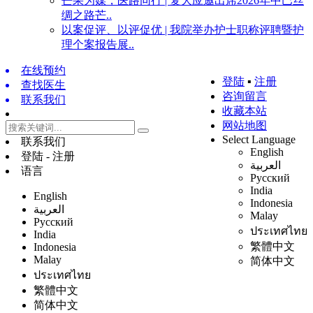
芒果为媒，医路同行 | 复大应邀出席2026年中巴丝
绸之路芒..
以案促评、以评促优 | 我院举办护士职称评聘暨护
理个案报告展..
在线预约
登陆
▪
注册
查找医生
咨询留言
联系我们
收藏本站
网站地图
Select Language
联系我们
English
登陆 - 注册
العربية
语言
Русский
India
English
Indonesia
العربية
Malay
Русский
ประเทศไทย
India
繁體中文
Indonesia
Malay
简体中文
ประเทศไทย
繁體中文
简体中文