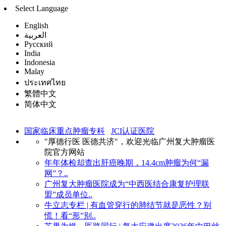
Select Language
English
العربية
Русский
India
Indonesia
Malay
ประเทศไทย
繁體中文
简体中文
国家临床重点肿瘤专科
JCI认证医院
"厚德行医 医德共济"，欢迎光临广州复大肿瘤医
院官方网站
年年体检却查出肝癌晚期，14.4cm肿瘤为何“漏
网”？..
广州复大肿瘤医院成为“中西医结合康复护理联
盟”成员单位..
牛立志专栏 | 有血管穿行的肺结节就是恶性？别
慌！看“形”别..