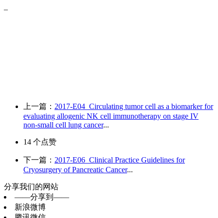
_
上一篇：
2017-E04_Circulating tumor cell as a biomarker for
evaluating allogenic NK cell immunotherapy on stage IV
non-small cell lung cancer
...
14
个点赞
下一篇：
2017-E06_Clinical Practice Guidelines for
Cryosurgery of Pancreatic Cancer
...
分享我们的网站
——分享到——
新浪微博
腾讯微信