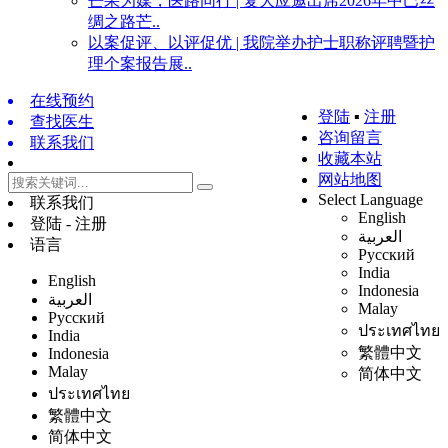
芒果为媒，医路同行 | 复大应邀出席2026年中巴丝
绸之路芒..
以案促评、以评促优 | 我院举办护士职称评聘暨护
理个案报告展..
在线预约
登陆
▪
注册
查找医生
咨询留言
联系我们
收藏本站
网站地图
Select Language
联系我们
English
登陆 - 注册
العربية
语言
Русский
India
English
Indonesia
العربية
Malay
Русский
ประเทศไทย
India
繁體中文
Indonesia
Malay
简体中文
ประเทศไทย
繁體中文
简体中文