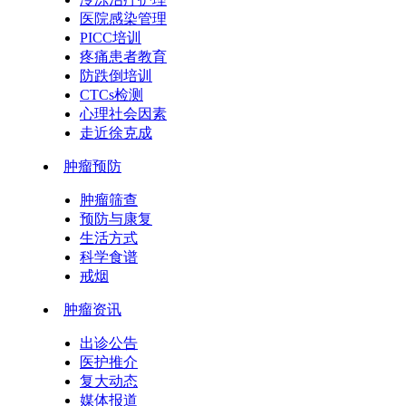
医院感染管理
PICC培训
疼痛患者教育
防跌倒培训
CTCs检测
心理社会因素
走近徐克成
肿瘤预防
肿瘤筛查
预防与康复
生活方式
科学食谱
戒烟
肿瘤资讯
出诊公告
医护推介
复大动态
媒体报道