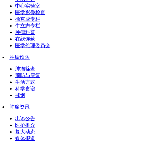
中心实验室
医学影像检查
徐克成专栏
牛立志专栏
肿瘤科普
在线连载
医学伦理委员会
肿瘤预防
肿瘤筛查
预防与康复
生活方式
科学食谱
戒烟
肿瘤资讯
出诊公告
医护推介
复大动态
媒体报道