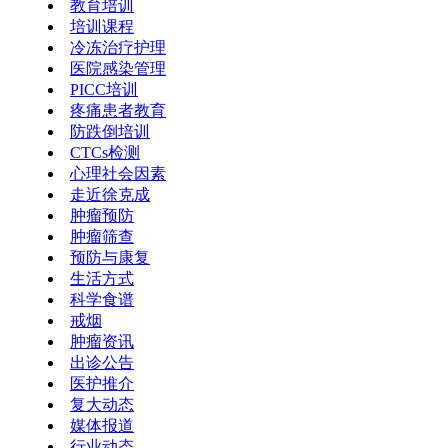
教育培训
培训课程
冷冻治疗护理
医院感染管理
PICC培训
疼痛患者教育
防跌倒培训
CTCs检测
心理社会因素
走近徐克成
肿瘤预防
肿瘤筛查
预防与康复
生活方式
科学食谱
戒烟
肿瘤资讯
出诊公告
医护推介
复大动态
媒体报道
行业动态