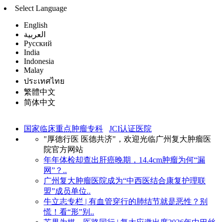
Select Language
English
العربية
Русский
India
Indonesia
Malay
ประเทศไทย
繁體中文
简体中文
国家临床重点肿瘤专科
JCI认证医院
"厚德行医 医德共济"，欢迎光临广州复大肿瘤医
院官方网站
年年体检却查出肝癌晚期，14.4cm肿瘤为何“漏
网”？..
广州复大肿瘤医院成为“中西医结合康复护理联
盟”成员单位..
牛立志专栏 | 有血管穿行的肺结节就是恶性？别
慌！看“形”别..