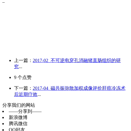
_
上一篇：
2017-02_不可逆电穿孔消融猪直肠组织的研
究
...
9
个点赞
下一篇：
2017-04_磁共振弥散加权成像评价肝癌冷冻术
后近期疗效
...
分享我们的网站
——分享到——
新浪微博
腾讯微信
QQ好友