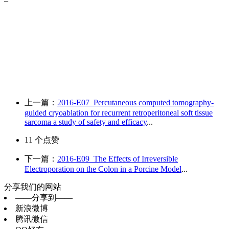
上一篇：
2016-E07_Percutaneous computed tomography-
guided cryoablation for recurrent retroperitoneal soft tissue
sarcoma a study of safety and efficacy
...
11
个点赞
下一篇：
2016-E09_The Effects of Irreversible
Electroporation on the Colon in a Porcine Model
...
分享我们的网站
——分享到——
新浪微博
腾讯微信