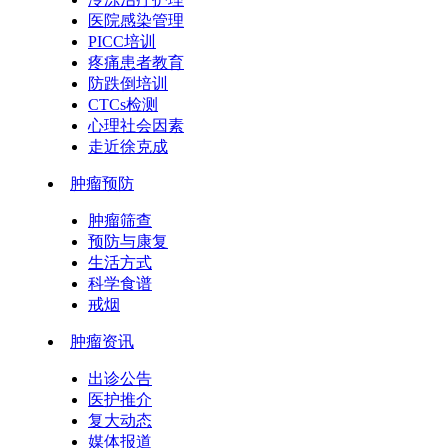
医院感染管理
PICC培训
疼痛患者教育
防跌倒培训
CTCs检测
心理社会因素
走近徐克成
肿瘤预防
肿瘤筛查
预防与康复
生活方式
科学食谱
戒烟
肿瘤资讯
出诊公告
医护推介
复大动态
媒体报道