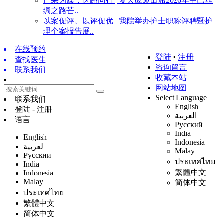
芒果为媒，医路同行 | 复大应邀出席2026年中巴丝
绸之路芒..
以案促评、以评促优 | 我院举办护士职称评聘暨护
理个案报告展..
在线预约
登陆
▪
注册
查找医生
咨询留言
联系我们
收藏本站
网站地图
Select Language
联系我们
English
登陆 - 注册
العربية
语言
Русский
India
English
Indonesia
العربية
Malay
Русский
ประเทศไทย
India
繁體中文
Indonesia
Malay
简体中文
ประเทศไทย
繁體中文
简体中文