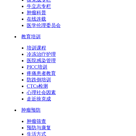
牛立志专栏
肿瘤科普
在线连载
医学伦理委员会
教育培训
培训课程
冷冻治疗护理
医院感染管理
PICC培训
疼痛患者教育
防跌倒培训
CTCs检测
心理社会因素
走近徐克成
肿瘤预防
肿瘤筛查
预防与康复
生活方式