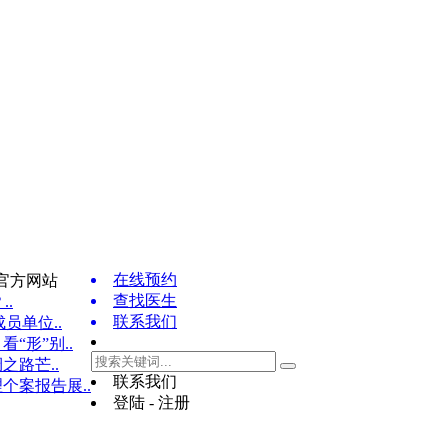
在线预约
官方网站
查找医生
..
联系我们
员单位..
“形”别..
之路芒..
联系我们
个案报告展..
登陆 - 注册