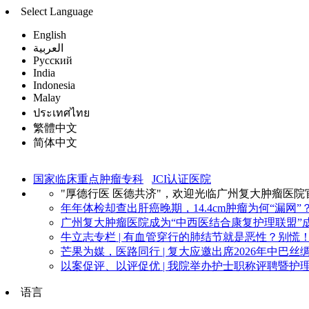
Select Language
English
العربية
Русский
India
Indonesia
Malay
ประเทศไทย
繁體中文
简体中文
国家临床重点肿瘤专科
JCI认证医院
"厚德行医 医德共济"，欢迎光临广州复大肿瘤医院
年年体检却查出肝癌晚期，14.4cm肿瘤为何“漏网”？
广州复大肿瘤医院成为“中西医结合康复护理联盟”成
牛立志专栏 | 有血管穿行的肺结节就是恶性？别慌！看
芒果为媒，医路同行 | 复大应邀出席2026年中巴丝绸
以案促评、以评促优 | 我院举办护士职称评聘暨护理
语言