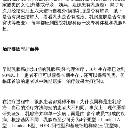
家族史的女性(外婆或母亲、姨妈、姐妹患有乳腺癌)，除了每
次月经结束后五六天进行自检外(摸摸乳腺是否有肿块、腋下
是否有淋巴结肿大，看看乳头是否有溢液、乳房皮肤是否有酒
窝状等改变)，每年都应到医院乳腺科做一次专科体检和乳腺B
超。
治疗要因“型”而异
早期乳腺癌(比如I期的乳腺癌)经合理治疗，10年生存率已达到
90%以上，患者不但可以获得长期生存，还可以保留乳房。但
临床首诊的患者以中晚期居多，治疗效果大打折扣。
在治疗过程中，很多患者都觉得不解：为什么同样是患乳腺
癌，自己的治疗方法与别的患者大不相同。事实上，现代医学
研究证实，乳腺癌并非单一疾病，而是由“多个成员”组成的疾
病。根据基因不同，乳腺癌至少可分为4个亚型：Luminal A
型、Luminal B型、HER2阳性型和基底细胞样癌(三阴)型等。