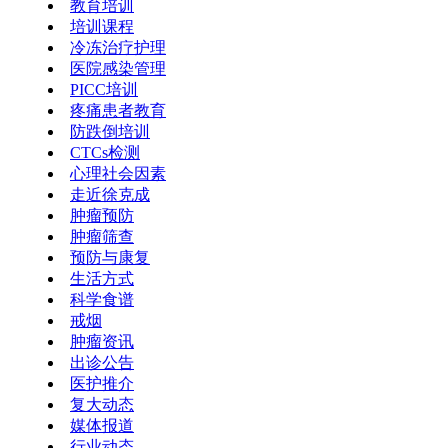
教育培训
培训课程
冷冻治疗护理
医院感染管理
PICC培训
疼痛患者教育
防跌倒培训
CTCs检测
心理社会因素
走近徐克成
肿瘤预防
肿瘤筛查
预防与康复
生活方式
科学食谱
戒烟
肿瘤资讯
出诊公告
医护推介
复大动态
媒体报道
行业动态