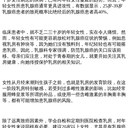
轻女性所患乳腺癌通常更具进攻性，有数据显示，25岁-39岁
乳腺癌患者的致死概率比绝经后的乳腺癌患者高40%。
临床患者中，就不乏二三十岁的年轻女性，实在令人痛惜。然
而，年轻女性有可能更容易放松对乳腺癌症状的警惕，例如忽
视乳房有肿块等，因为她们没有预料到，年纪轻轻也有可能罹
患乳癌。因此，乳腺科专家强调，防范乳腺癌的关口应该前
移。母亲们应注意，对处于青春期的女儿，就要开始关注其乳
房健康，向她传授保护乳房的相关知识。
女性从月经来潮到生孩子之前，也就是乳房的发育阶段，在这
一阶段乳房特别敏感，若受到过多雌性激素的影响，比如经常
服用蜂皇浆等所谓的补品，或使用一些含雌激素的丰胸膏丰胸
等，都有可能增加患乳腺癌的风险。
除了远离致癌因素外，学会自检和定期到医院检查乳房，对年
轻女性来说同样有必要。建议20岁以上女性，尤其是有乳腺癌