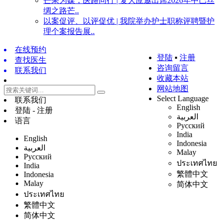
芒果为媒，医路同行 | 复大应邀出席2026年中巴丝
绸之路芒..
以案促评、以评促优 | 我院举办护士职称评聘暨护
理个案报告展..
在线预约
登陆
▪
注册
查找医生
咨询留言
联系我们
收藏本站
网站地图
Select Language
联系我们
English
登陆 - 注册
العربية
语言
Русский
India
English
Indonesia
العربية
Malay
Русский
ประเทศไทย
India
繁體中文
Indonesia
Malay
简体中文
ประเทศไทย
繁體中文
简体中文