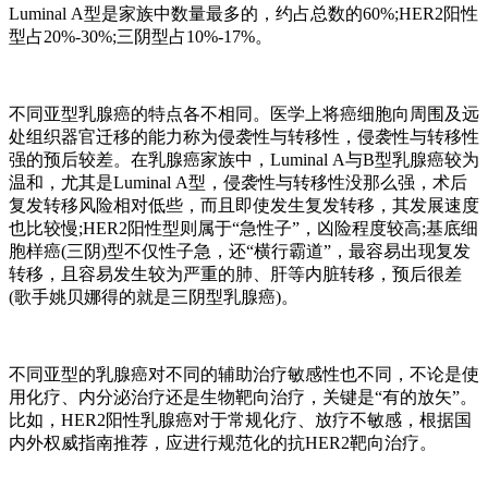
Luminal A型是家族中数量最多的，约占总数的60%;HER2阳性
型占20%-30%;三阴型占10%-17%。
不同亚型乳腺癌的特点各不相同。医学上将癌细胞向周围及远
处组织器官迁移的能力称为侵袭性与转移性，侵袭性与转移性
强的预后较差。在乳腺癌家族中，Luminal A与B型乳腺癌较为
温和，尤其是Luminal A型，侵袭性与转移性没那么强，术后
复发转移风险相对低些，而且即使发生复发转移，其发展速度
也比较慢;HER2阳性型则属于“急性子”，凶险程度较高;基底细
胞样癌(三阴)型不仅性子急，还“横行霸道”，最容易出现复发
转移，且容易发生较为严重的肺、肝等内脏转移，预后很差
(歌手姚贝娜得的就是三阴型乳腺癌)。
不同亚型的乳腺癌对不同的辅助治疗敏感性也不同，不论是使
用化疗、内分泌治疗还是生物靶向治疗，关键是“有的放矢”。
比如，HER2阳性乳腺癌对于常规化疗、放疗不敏感，根据国
内外权威指南推荐，应进行规范化的抗HER2靶向治疗。