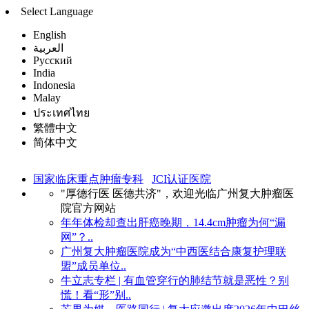
Select Language
English
العربية
Русский
India
Indonesia
Malay
ประเทศไทย
繁體中文
简体中文
国家临床重点肿瘤专科
JCI认证医院
"厚德行医 医德共济"，欢迎光临广州复大肿瘤医
院官方网站
年年体检却查出肝癌晚期，14.4cm肿瘤为何“漏
网”？..
广州复大肿瘤医院成为“中西医结合康复护理联
盟”成员单位..
牛立志专栏 | 有血管穿行的肺结节就是恶性？别
慌！看“形”别..