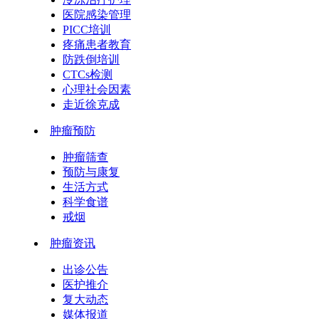
医院感染管理
PICC培训
疼痛患者教育
防跌倒培训
CTCs检测
心理社会因素
走近徐克成
肿瘤预防
肿瘤筛查
预防与康复
生活方式
科学食谱
戒烟
肿瘤资讯
出诊公告
医护推介
复大动态
媒体报道