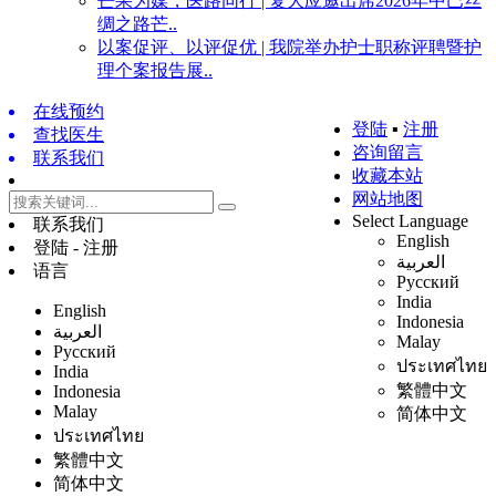
芒果为媒，医路同行 | 复大应邀出席2026年中巴丝
绸之路芒..
以案促评、以评促优 | 我院举办护士职称评聘暨护
理个案报告展..
在线预约
登陆
▪
注册
查找医生
咨询留言
联系我们
收藏本站
网站地图
Select Language
联系我们
English
登陆 - 注册
العربية
语言
Русский
India
English
Indonesia
العربية
Malay
Русский
ประเทศไทย
India
繁體中文
Indonesia
Malay
简体中文
ประเทศไทย
繁體中文
简体中文