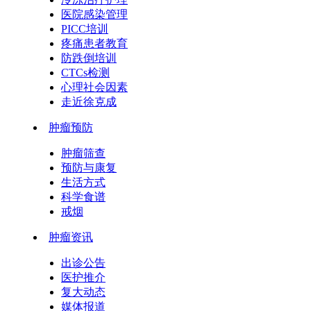
医院感染管理
PICC培训
疼痛患者教育
防跌倒培训
CTCs检测
心理社会因素
走近徐克成
肿瘤预防
肿瘤筛查
预防与康复
生活方式
科学食谱
戒烟
肿瘤资讯
出诊公告
医护推介
复大动态
媒体报道