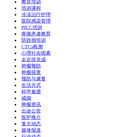
教育培训
培训课程
冷冻治疗护理
医院感染管理
PICC培训
疼痛患者教育
防跌倒培训
CTCs检测
心理社会因素
走近徐克成
肿瘤预防
肿瘤筛查
预防与康复
生活方式
科学食谱
戒烟
肿瘤资讯
出诊公告
医护推介
复大动态
媒体报道
行业动态