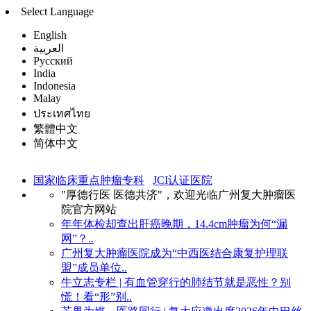
Select Language
English
العربية
Русский
India
Indonesia
Malay
ประเทศไทย
繁體中文
简体中文
国家临床重点肿瘤专科
JCI认证医院
"厚德行医 医德共济"，欢迎光临广州复大肿瘤医
院官方网站
年年体检却查出肝癌晚期，14.4cm肿瘤为何“漏
网”？..
广州复大肿瘤医院成为“中西医结合康复护理联
盟”成员单位..
牛立志专栏 | 有血管穿行的肺结节就是恶性？别
慌！看“形”别..