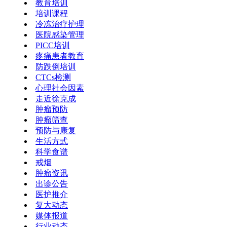
教育培训
培训课程
冷冻治疗护理
医院感染管理
PICC培训
疼痛患者教育
防跌倒培训
CTCs检测
心理社会因素
走近徐克成
肿瘤预防
肿瘤筛查
预防与康复
生活方式
科学食谱
戒烟
肿瘤资讯
出诊公告
医护推介
复大动态
媒体报道
行业动态