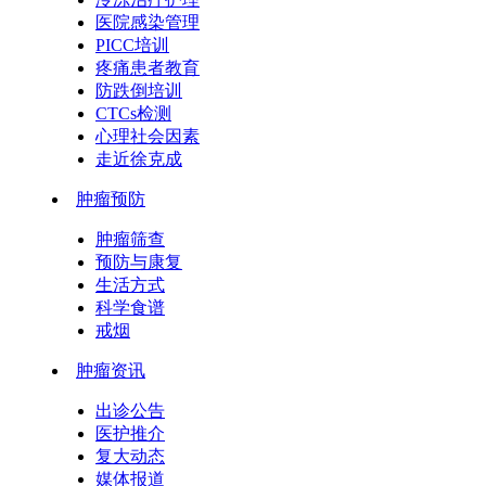
医院感染管理
PICC培训
疼痛患者教育
防跌倒培训
CTCs检测
心理社会因素
走近徐克成
肿瘤预防
肿瘤筛查
预防与康复
生活方式
科学食谱
戒烟
肿瘤资讯
出诊公告
医护推介
复大动态
媒体报道