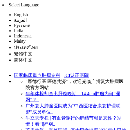
Select Language
English
العربية
Русский
India
Indonesia
Malay
ประเทศไทย
繁體中文
简体中文
国家临床重点肿瘤专科
JCI认证医院
"厚德行医 医德共济"，欢迎光临广州复大肿瘤医
院官方网站
年年体检却查出肝癌晚期，14.4cm肿瘤为何“漏
网”？..
广州复大肿瘤医院成为“中西医结合康复护理联
盟”成员单位..
牛立志专栏 | 有血管穿行的肺结节就是恶性？别
慌！看“形”别..