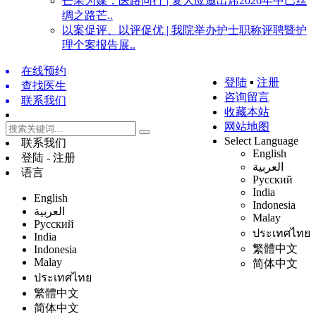
芒果为媒，医路同行 | 复大应邀出席2026年中巴丝
绸之路芒..
以案促评、以评促优 | 我院举办护士职称评聘暨护
理个案报告展..
在线预约
登陆
▪
注册
查找医生
咨询留言
联系我们
收藏本站
网站地图
Select Language
联系我们
English
登陆 - 注册
العربية
语言
Русский
India
English
Indonesia
العربية
Malay
Русский
ประเทศไทย
India
繁體中文
Indonesia
Malay
简体中文
ประเทศไทย
繁體中文
简体中文