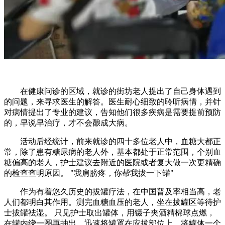
在健康问诊的区域，就诊的街坊老人提出了自己身体遇到
的问题，来寻求医生的解答。医生耐心细致的聆听病情，并针
对病情提出了专业的建议，告知他们很多疾病是需要提前预防
的，早说早治疗，才不会酿成大病。
活动后经统计，前来就诊的四十多位老人中，血糖大都正
常，除了患有糖尿病的老人外，基本都处于正常范围，个别血
糖偏高的老人，护士建议去附近的医院或者复大做一次更精确
的检查查明原因。 "我肩膀疼，你帮我拔一下罐"
作为有着悠久历史的拔罐疗法，在中国普及率相当高，老
人们都明白其作用。测完血糖血压的老人，坐在拔罐区等待护
士拔罐祛湿。 只见护士取出罐体，用镊子夹酒精棉球点燃，
在罐内绕一圈再抽出，迅速将罐罩在应拔部位上。将罐体一个