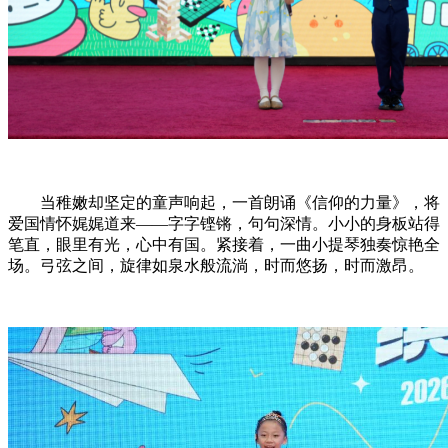
当稚嫩却坚定的童声响起，一首朗诵《信仰的力量》，将
爱国情怀娓娓道来——字字铿锵，句句深情。小小的身板站得
笔直，眼里有光，心中有国。紧接着，一曲小提琴独奏惊艳全
场。弓弦之间，旋律如泉水般流淌，时而悠扬，时而激昂。