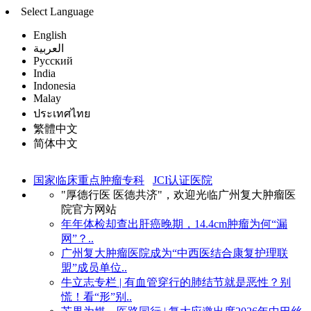
Select Language
English
العربية
Русский
India
Indonesia
Malay
ประเทศไทย
繁體中文
简体中文
国家临床重点肿瘤专科
JCI认证医院
"厚德行医 医德共济"，欢迎光临广州复大肿瘤医
院官方网站
年年体检却查出肝癌晚期，14.4cm肿瘤为何“漏
网”？..
广州复大肿瘤医院成为“中西医结合康复护理联
盟”成员单位..
牛立志专栏 | 有血管穿行的肺结节就是恶性？别
慌！看“形”别..