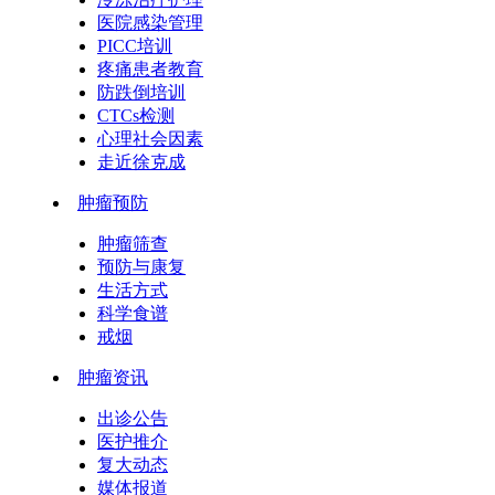
医院感染管理
PICC培训
疼痛患者教育
防跌倒培训
CTCs检测
心理社会因素
走近徐克成
肿瘤预防
肿瘤筛查
预防与康复
生活方式
科学食谱
戒烟
肿瘤资讯
出诊公告
医护推介
复大动态
媒体报道