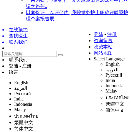
芒果为媒，医路同行 | 复大应邀出席2026年中巴丝
绸之路芒..
以案促评、以评促优 | 我院举办护士职称评聘暨护
理个案报告展..
在线预约
登陆
▪
注册
查找医生
咨询留言
联系我们
收藏本站
网站地图
Select Language
联系我们
English
登陆 - 注册
العربية
语言
Русский
India
English
Indonesia
العربية
Malay
Русский
ประเทศไทย
India
繁體中文
Indonesia
Malay
简体中文
ประเทศไทย
繁體中文
简体中文