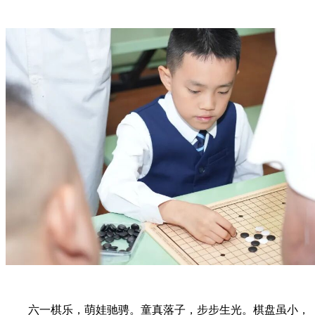
六一棋乐，萌娃驰骋。童真落子，步步生光。棋盘虽小，