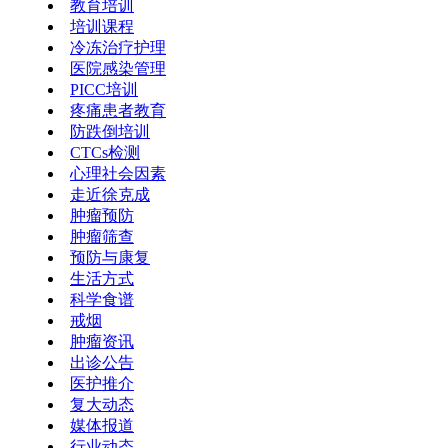
教育培训
培训课程
冷冻治疗护理
医院感染管理
PICC培训
疼痛患者教育
防跌倒培训
CTCs检测
心理社会因素
走近徐克成
肿瘤预防
肿瘤筛查
预防与康复
生活方式
科学食谱
戒烟
肿瘤资讯
出诊公告
医护推介
复大动态
媒体报道
行业动态