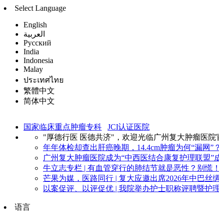
Select Language
English
العربية
Русский
India
Indonesia
Malay
ประเทศไทย
繁體中文
简体中文
国家临床重点肿瘤专科
JCI认证医院
"厚德行医 医德共济"，欢迎光临广州复大肿瘤医院
年年体检却查出肝癌晚期，14.4cm肿瘤为何“漏网”？
广州复大肿瘤医院成为“中西医结合康复护理联盟”成
牛立志专栏 | 有血管穿行的肺结节就是恶性？别慌！看
芒果为媒，医路同行 | 复大应邀出席2026年中巴丝绸
以案促评、以评促优 | 我院举办护士职称评聘暨护理
语言