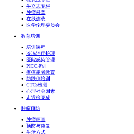
牛立志专栏
肿瘤科普
在线连载
医学伦理委员会
教育培训
培训课程
冷冻治疗护理
医院感染管理
PICC培训
疼痛患者教育
防跌倒培训
CTCs检测
心理社会因素
走近徐克成
肿瘤预防
肿瘤筛查
预防与康复
生活方式