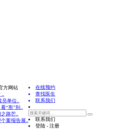
在线预约
官方网站
查找医生
..
联系我们
员单位..
“形”别..
之路芒..
联系我们
个案报告展..
登陆 - 注册