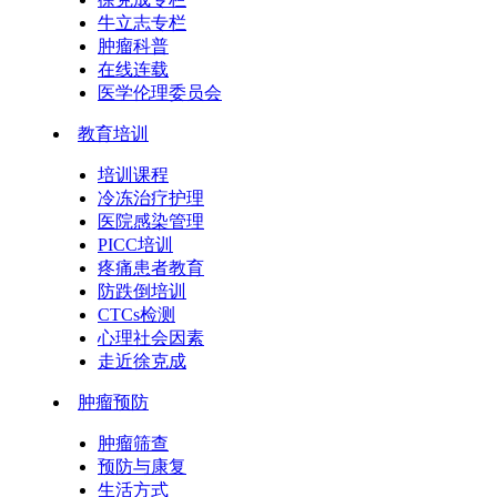
牛立志专栏
肿瘤科普
在线连载
医学伦理委员会
教育培训
培训课程
冷冻治疗护理
医院感染管理
PICC培训
疼痛患者教育
防跌倒培训
CTCs检测
心理社会因素
走近徐克成
肿瘤预防
肿瘤筛查
预防与康复
生活方式