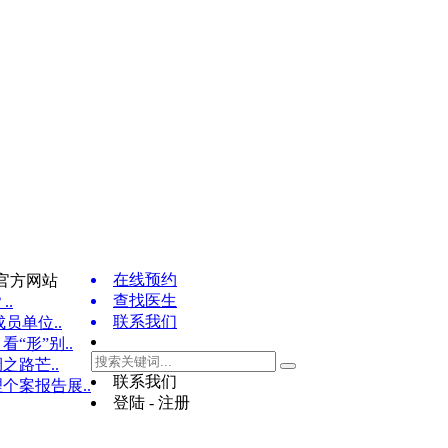
在线预约
官方网站
查找医生
..
联系我们
员单位..
“形”别..
之路芒..
联系我们
个案报告展..
登陆 - 注册