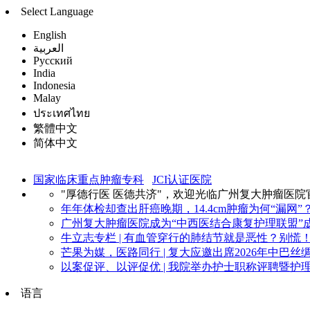
Select Language
English
العربية
Русский
India
Indonesia
Malay
ประเทศไทย
繁體中文
简体中文
国家临床重点肿瘤专科
JCI认证医院
"厚德行医 医德共济"，欢迎光临广州复大肿瘤医院
年年体检却查出肝癌晚期，14.4cm肿瘤为何“漏网”？
广州复大肿瘤医院成为“中西医结合康复护理联盟”成
牛立志专栏 | 有血管穿行的肺结节就是恶性？别慌！看
芒果为媒，医路同行 | 复大应邀出席2026年中巴丝绸
以案促评、以评促优 | 我院举办护士职称评聘暨护理
语言