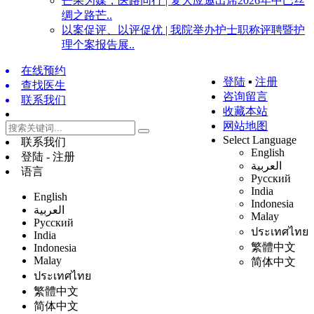
芒果为媒，医路同行 | 复大应邀出席2026年中巴丝
绸之路芒..
以案促评、以评促优 | 我院举办护士职称评聘暨护
理个案报告展..
在线预约
登陆
▪
注册
查找医生
咨询留言
联系我们
收藏本站
网站地图
Select Language
联系我们
English
登陆 - 注册
العربية
语言
Русский
India
English
Indonesia
العربية
Malay
Русский
ประเทศไทย
India
繁體中文
Indonesia
Malay
简体中文
ประเทศไทย
繁體中文
简体中文