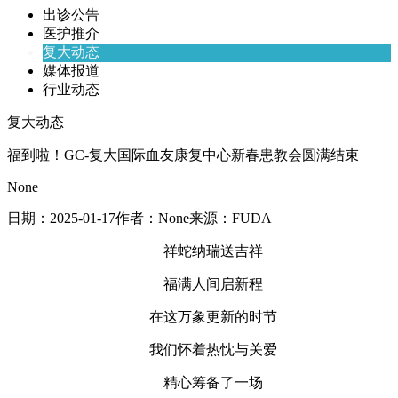
出诊公告
医护推介
复大动态
媒体报道
行业动态
复大动态
福到啦！GC-复大国际血友康复中心新春患教会圆满结束
None
日期：
2025-01-17
作者：
None
来源：
FUDA
祥蛇纳瑞送吉祥
福满人间启新程
在这万象更新的时节
我们怀着热忱与关爱
精心筹备了一场