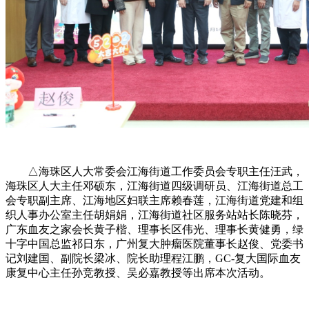
△海珠区人大常委会江海街道工作委员会专职主任汪武，
海珠区人大主任邓硕东，江海街道四级调研员、江海街道总工
会专职副主席、江海地区妇联主席赖春莲，江海街道党建和组
织人事办公室主任胡娟娟，江海街道社区服务站站长陈晓芬，
广东血友之家会长黄子楷、理事长区伟光、理事长黄健勇，绿
十字中国总监祁日东，广州复大肿瘤医院董事长赵俊、党委书
记刘建国、副院长梁冰、院长助理程江鹏，GC-复大国际血友
康复中心主任孙竞教授、吴必嘉教授等出席本次活动。