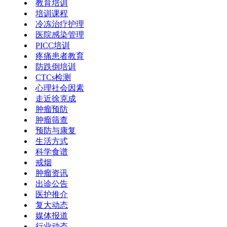
教育培训
培训课程
冷冻治疗护理
医院感染管理
PICC培训
疼痛患者教育
防跌倒培训
CTCs检测
心理社会因素
走近徐克成
肿瘤预防
肿瘤筛查
预防与康复
生活方式
科学食谱
戒烟
肿瘤资讯
出诊公告
医护推介
复大动态
媒体报道
行业动态