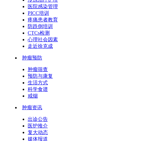
医院感染管理
PICC培训
疼痛患者教育
防跌倒培训
CTCs检测
心理社会因素
走近徐克成
肿瘤预防
肿瘤筛查
预防与康复
生活方式
科学食谱
戒烟
肿瘤资讯
出诊公告
医护推介
复大动态
媒体报道