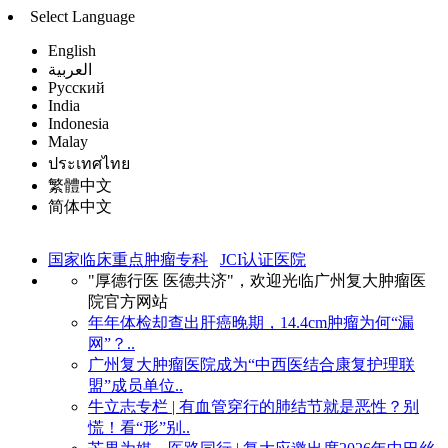
Select Language
English
العربية
Русский
India
Indonesia
Malay
ประเทศไทย
繁體中文
简体中文
国家临床重点肿瘤专科
JCI认证医院
"厚德行医 医德共济"，欢迎光临广州复大肿瘤医
院官方网站
年年体检却查出肝癌晚期，14.4cm肿瘤为何“漏
网”？..
广州复大肿瘤医院成为“中西医结合康复护理联
盟”成员单位..
牛立志专栏 | 有血管穿行的肺结节就是恶性？别
慌！看“形”别..