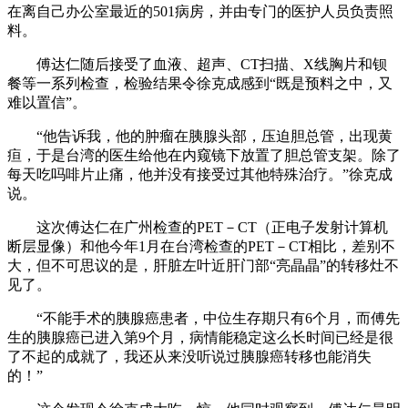
在离自己办公室最近的501病房，并由专门的医护人员负责照
料。
傅达仁随后接受了血液、超声、CT扫描、X线胸片和钡
餐等一系列检查，检验结果令徐克成感到“既是预料之中，又
难以置信”。
“他告诉我，他的肿瘤在胰腺头部，压迫胆总管，出现黄
疸，于是台湾的医生给他在内窥镜下放置了胆总管支架。除了
每天吃吗啡片止痛，他并没有接受过其他特殊治疗。”徐克成
说。
这次傅达仁在广州检查的PET－CT（正电子发射计算机
断层显像）和他今年1月在台湾检查的PET－CT相比，差别不
大，但不可思议的是，肝脏左叶近肝门部“亮晶晶”的转移灶不
见了。
“不能手术的胰腺癌患者，中位生存期只有6个月，而傅先
生的胰腺癌已进入第9个月，病情能稳定这么长时间已经是很
了不起的成就了，我还从来没听说过胰腺癌转移也能消失
的！”