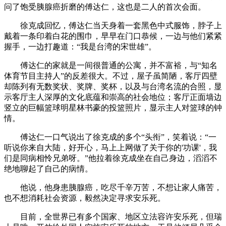
问了饱受胰腺癌折磨的傅达仁，这也是二人的首次会面。
徐克成回忆，傅达仁当天身着一套黑色中式服饰，脖子上
戴着一条印着白花的围巾，早早在门口恭候，一边与他们紧紧
握手，一边打趣道：“我是台湾的宋世雄”。
傅达仁的家就是一间很普通的公寓，并不富裕，与“知名
体育节目主持人”的反差很大。不过，屋子虽简陋，客厅四壁
却陈列有无数奖状、奖牌、奖杯，以及与台湾名流的合照，显
示客厅主人深厚的文化底蕴和崇高的社会地位；客厅正面墙边
竖立的巨幅篮球明星林书豪的投篮照片，显示主人对篮球的钟
情。
傅达仁一口气说出了徐克成的多个“头衔”，笑着说：“一
听说你来自大陆，好开心，马上上网做了关于你的'功课'，我
们是同病相怜兄弟呀。”他拉着徐克成坐在自己身边，滔滔不
绝地聊起了自己的病情。
他说，他身患胰腺癌，吃尽千辛万苦，不想让家人痛苦，
也不想消耗社会资源，毅然决定寻求安乐死。
目前，全世界已有多个国家、地区立法容许安乐死，但瑞