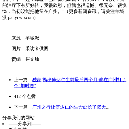
的治疗下有所好转，我很欣慰，但我也很遗憾、很无奈、很懊
恼，当初没能把他留在广州。”（更多新闻资讯，请关注羊城
派 pai.ycwb.com）
来源｜羊城派
图片｜采访者供图
责编｜崔文灿
上一篇：
独家|揭秘傅达仁生前最后两个月:他在广州打了
个"加时赛"
...
412
个点赞
下一篇：
广州之行让傅达仁的生命延长了65天
...
分享我们的网站
——分享到——