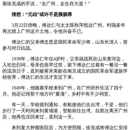
着徐克成的手说，“去广州，走生存大道！”
猜想：“元凶”或许不是胰腺癌
3月22日傍晚，傅达仁与太太陈秋萍抵达广州。时隔多年
再次踏上广州这片土地，令他兴奋不已。
傅达仁的父亲傅忠贵是国民革命军少将，山东长清人，曾
参与对日抗战。
1938年，傅达仁年仅4岁时，父亲就战死在山东黄河边，
入祀忠烈祠，母亲也很早过世，留下傅达仁过着有一餐没一餐
的流浪日子，直到被蒋宋美龄在南京成立的国民革命军遗族学
校收养，傅达仁的生活才安定下来。
1949年，他随着学校来到广州，在广州郊外生活了四个
月。他还记得那个地方叫“夏漖”，乡村中有不少祠堂。
有一天，学校接到通知，有船接他们去台湾，于是，他们
步行了一天时间来到黄埔港，登船前往台湾。自那次离开广州
后，他再也没回来过，直到这一天。
来到复大肿瘤医院后，为方便照顾，徐克成将傅达仁安排