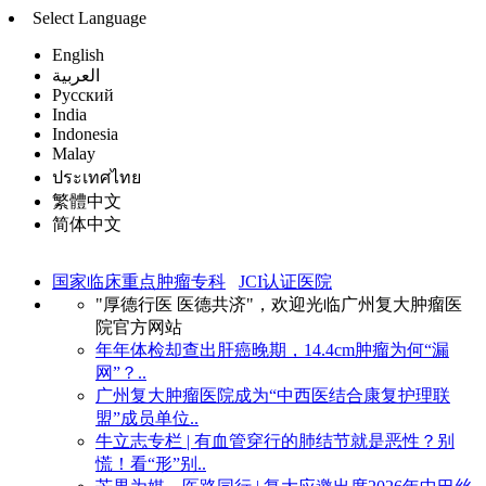
Select Language
English
العربية
Русский
India
Indonesia
Malay
ประเทศไทย
繁體中文
简体中文
国家临床重点肿瘤专科
JCI认证医院
"厚德行医 医德共济"，欢迎光临广州复大肿瘤医
院官方网站
年年体检却查出肝癌晚期，14.4cm肿瘤为何“漏
网”？..
广州复大肿瘤医院成为“中西医结合康复护理联
盟”成员单位..
牛立志专栏 | 有血管穿行的肺结节就是恶性？别
慌！看“形”别..