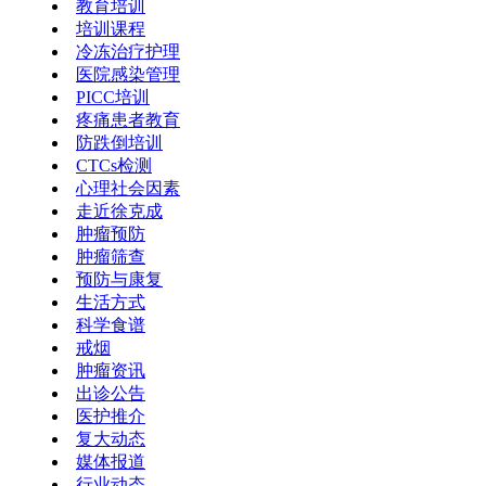
教育培训
培训课程
冷冻治疗护理
医院感染管理
PICC培训
疼痛患者教育
防跌倒培训
CTCs检测
心理社会因素
走近徐克成
肿瘤预防
肿瘤筛查
预防与康复
生活方式
科学食谱
戒烟
肿瘤资讯
出诊公告
医护推介
复大动态
媒体报道
行业动态