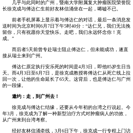
几乎与此同时的广州，暨南大学附属复大肿瘤医院荣誉院
长徐克成与傅达仁生前好友林信涌坐在一起，唏嘘不已。
前者手机屏幕上显示着与傅达仁的对话，最后一条消息发
送时间为北京时间6月7日下午5时40分：“达仁兄，我们无法挽
留你，只有祝愿你天堂快乐。走吧，我们永远怀念你！克
成。”
而后者5天前曾专赴瑞士阻止傅达仁，但未能成功，遂直
接从瑞士来到广州。
傅达仁原定执行安乐死的时间是4月3日，即他85岁生日当
天。而4月3日至6月7日，是徐克成教授将傅达仁从死亡线上拉
回一次，让他的生命延长了65天。这背后，也是傅达仁与广州
的一段缘。
邀约：走，到广州去！
徐克成与傅达仁结缘，还要从今年初的台湾之行说起。今
年3月，徐克成为了解一种新型治疗方式对肿瘤病人的功效，
从广州来到台湾考察。
经好友林信涌牵线，3月6日下午，徐克成一行专程上门访