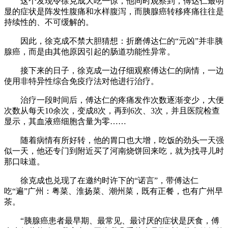
这个发现令徐克成大吃一惊，他同时观察到，傅达仁最明
显的症状是阵发性腹痛和水样腹泻，而胰腺癌转移疼痛往往是
持续性的、不可缓解的。
因此，徐克成不禁大胆猜想：折磨傅达仁的“元凶”并非胰
腺癌，而是由其他原因引起的肠道功能性异常。
接下来的日子，徐克成一边仔细观察傅达仁的病情，一边
使用非特异性综合免疫疗法对他进行治疗。
治疗一段时间后，傅达仁的疼痛发作次数逐渐变少，大便
次数从每天10余次，变成8次，再到6次、3次，并且医院检查
显示，其血液癌细胞含量为零……
随着病情有所好转，他的胃口也大增，吃饭的劲头一天强
似一天，他还专门到附近买了河南烧饼回来吃，就为找寻儿时
那口味道。
徐克成也兑现了在邀约时许下的“诺言”，带傅达仁
吃“遍”广州：粤菜、淮扬菜、潮州菜，既有正餐，也有广州早
茶。
“胰腺癌患者最早期、最常见、最讨厌的症状是厌食，傅