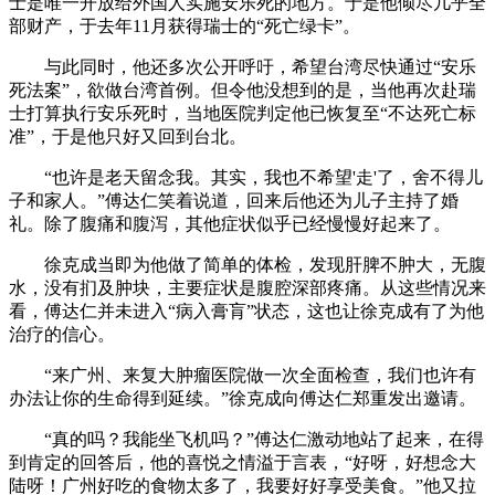
士是唯一开放给外国人实施安乐死的地方。于是他倾尽几乎全
部财产，于去年11月获得瑞士的“死亡绿卡”。
与此同时，他还多次公开呼吁，希望台湾尽快通过“安乐
死法案”，欲做台湾首例。但令他没想到的是，当他再次赴瑞
士打算执行安乐死时，当地医院判定他已恢复至“不达死亡标
准”，于是他只好又回到台北。
“也许是老天留念我。其实，我也不希望'走'了，舍不得儿
子和家人。”傅达仁笑着说道，回来后他还为儿子主持了婚
礼。除了腹痛和腹泻，其他症状似乎已经慢慢好起来了。
徐克成当即为他做了简单的体检，发现肝脾不肿大，无腹
水，没有扪及肿块，主要症状是腹腔深部疼痛。从这些情况来
看，傅达仁并未进入“病入膏肓”状态，这也让徐克成有了为他
治疗的信心。
“来广州、来复大肿瘤医院做一次全面检查，我们也许有
办法让你的生命得到延续。”徐克成向傅达仁郑重发出邀请。
“真的吗？我能坐飞机吗？”傅达仁激动地站了起来，在得
到肯定的回答后，他的喜悦之情溢于言表，“好呀，好想念大
陆呀！广州好吃的食物太多了，我要好好享受美食。”他又拉