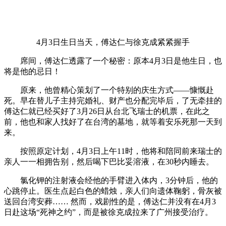
4月3日生日当天，傅达仁与徐克成紧紧握手
席间，傅达仁透露了一个秘密：原本4月3日是他生日，也
将是他的忌日！
原来，他曾精心策划了一个特别的庆生方式——慷慨赴
死。早在替儿子主持完婚礼、财产也分配完毕后，了无牵挂的
傅达仁就已经买好了3月26日从台北飞瑞士的机票，在此之
前，他也和家人找好了在台湾的墓地，就等着安乐死那一天到
来。
按照原定计划，4月3日上午11时，他将和陪同前来瑞士的
亲人一一相拥告别，然后喝下巴比妥溶液，在30秒内睡去。
氯化钾的注射液会经他的手臂进入体内，3分钟后，他的
心跳停止。医生点起白色的蜡烛，亲人们向遗体鞠躬，骨灰被
送回台湾安葬…… 然而，戏剧性的是，傅达仁并没有在4月3
日赴这场“死神之约”，而是被徐克成拉来了广州接受治疗。