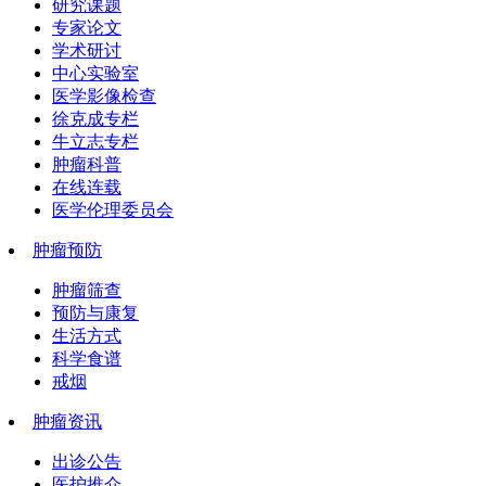
研究课题
专家论文
学术研讨
中心实验室
医学影像检查
徐克成专栏
牛立志专栏
肿瘤科普
在线连载
医学伦理委员会
肿瘤预防
肿瘤筛查
预防与康复
生活方式
科学食谱
戒烟
肿瘤资讯
出诊公告
医护推介