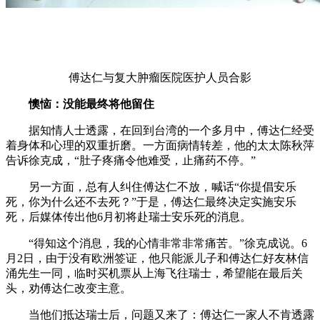
傅达仁与复大肿瘤医院医护人员合影
懊恼：没能最终将他留住
据知情人士透露，在回到台湾的一个多月中，傅达仁经受
着身体和心理的双重折磨。一方面病情转差，他的太太陈秋萍
告诉徐克成，“肚子疼痛令他难受，止痛药不停。”
另一方面，总有人纠住傅达仁不放，喊话“你提倡安乐
死，你为什么还不去死？”于是，傅达仁最终决定实施安乐
死，后媒体传出他6月初将赴瑞士安乐死的消息。
“得知这个消息，我的心情非常非常痛苦。”徐克成说。6
月2日，由于没有欧洲签证，他只能派儿子和傅达仁好友林信
涌先生一同，临时买机票从上海飞往瑞士，希望能在最后关
头，劝傅达仁改变主意。
当他们抵达瑞士后，问题又来了：傅达仁一家人不肯透露