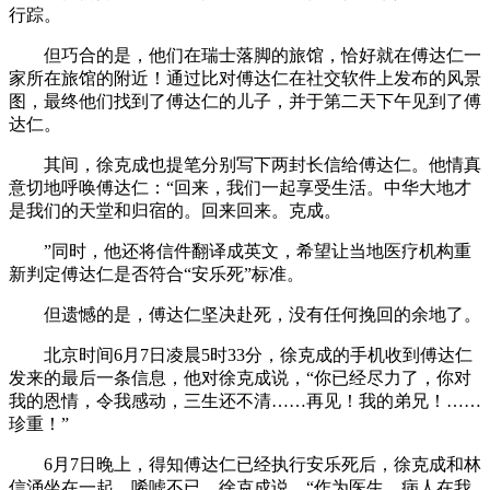
行踪。
但巧合的是，他们在瑞士落脚的旅馆，恰好就在傅达仁一
家所在旅馆的附近！通过比对傅达仁在社交软件上发布的风景
图，最终他们找到了傅达仁的儿子，并于第二天下午见到了傅
达仁。
其间，徐克成也提笔分别写下两封长信给傅达仁。他情真
意切地呼唤傅达仁：“回来，我们一起享受生活。中华大地才
是我们的天堂和归宿的。回来回来。克成。
”同时，他还将信件翻译成英文，希望让当地医疗机构重
新判定傅达仁是否符合“安乐死”标准。
但遗憾的是，傅达仁坚决赴死，没有任何挽回的余地了。
北京时间6月7日凌晨5时33分，徐克成的手机收到傅达仁
发来的最后一条信息，他对徐克成说，“你已经尽力了，你对
我的恩情，令我感动，三生还不清……再见！我的弟兄！……
珍重！”
6月7日晚上，得知傅达仁已经执行安乐死后，徐克成和林
信涌坐在一起，唏嘘不已。徐克成说，“作为医生，病人在我