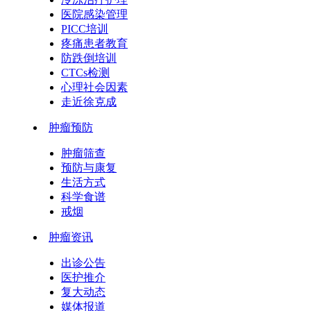
医院感染管理
PICC培训
疼痛患者教育
防跌倒培训
CTCs检测
心理社会因素
走近徐克成
肿瘤预防
肿瘤筛查
预防与康复
生活方式
科学食谱
戒烟
肿瘤资讯
出诊公告
医护推介
复大动态
媒体报道