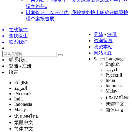
芒果为媒，医路同行 | 复大应邀出席2026年中巴丝
绸之路芒..
以案促评、以评促优 | 我院举办护士职称评聘暨护
理个案报告展..
在线预约
登陆
▪
注册
查找医生
咨询留言
联系我们
收藏本站
网站地图
Select Language
联系我们
English
登陆 - 注册
العربية
语言
Русский
India
English
Indonesia
العربية
Malay
Русский
ประเทศไทย
India
繁體中文
Indonesia
Malay
简体中文
ประเทศไทย
繁體中文
简体中文