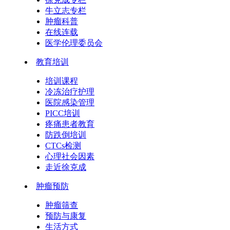
牛立志专栏
肿瘤科普
在线连载
医学伦理委员会
教育培训
培训课程
冷冻治疗护理
医院感染管理
PICC培训
疼痛患者教育
防跌倒培训
CTCs检测
心理社会因素
走近徐克成
肿瘤预防
肿瘤筛查
预防与康复
生活方式