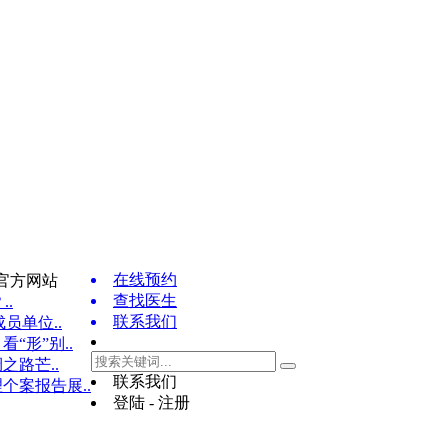
在线预约
官方网站
查找医生
..
联系我们
员单位..
“形”别..
之路芒..
联系我们
个案报告展..
登陆 - 注册