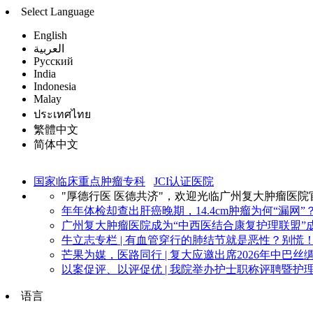
Select Language
English
العربية
Русский
India
Indonesia
Malay
ประเทศไทย
繁體中文
简体中文
国家临床重点肿瘤专科
JCI认证医院
"厚德行医 医德共济"，欢迎光临广州复大肿瘤医院
年年体检却查出肝癌晚期，14.4cm肿瘤为何“漏网”？
广州复大肿瘤医院成为“中西医结合康复护理联盟”成
牛立志专栏 | 有血管穿行的肺结节就是恶性？别慌！看
芒果为媒，医路同行 | 复大应邀出席2026年中巴丝绸
以案促评、以评促优 | 我院举办护士职称评聘暨护理
语言