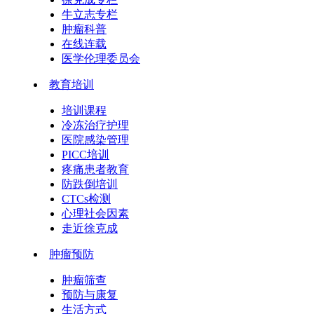
牛立志专栏
肿瘤科普
在线连载
医学伦理委员会
教育培训
培训课程
冷冻治疗护理
医院感染管理
PICC培训
疼痛患者教育
防跌倒培训
CTCs检测
心理社会因素
走近徐克成
肿瘤预防
肿瘤筛查
预防与康复
生活方式