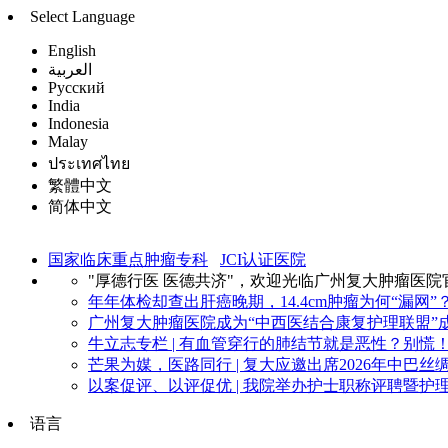
Select Language
English
العربية
Русский
India
Indonesia
Malay
ประเทศไทย
繁體中文
简体中文
国家临床重点肿瘤专科
JCI认证医院
"厚德行医 医德共济"，欢迎光临广州复大肿瘤医院
年年体检却查出肝癌晚期，14.4cm肿瘤为何“漏网”？
广州复大肿瘤医院成为“中西医结合康复护理联盟”成
牛立志专栏 | 有血管穿行的肺结节就是恶性？别慌！看
芒果为媒，医路同行 | 复大应邀出席2026年中巴丝绸
以案促评、以评促优 | 我院举办护士职称评聘暨护理
语言