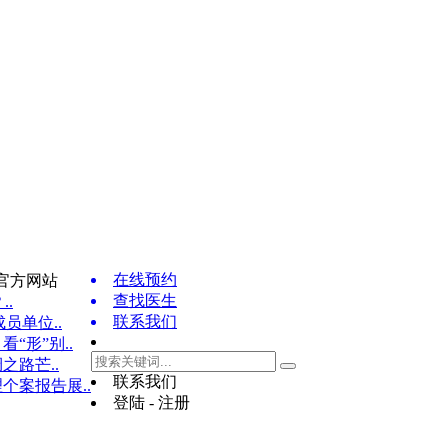
在线预约
官方网站
查找医生
..
联系我们
员单位..
“形”别..
之路芒..
联系我们
个案报告展..
登陆 - 注册