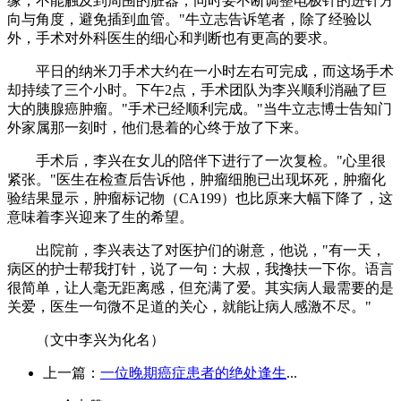
缘，不能触及到周围的脏器，同时要不断调整电极针的进针方
向与角度，避免插到血管。"牛立志告诉笔者，除了经验以
外，手术对外科医生的细心和判断也有更高的要求。
平日的纳米刀手术大约在一小时左右可完成，而这场手术
却持续了三个小时。下午2点，手术团队为李兴顺利消融了巨
大的胰腺癌肿瘤。"手术已经顺利完成。"当牛立志博士告知门
外家属那一刻时，他们悬着的心终于放了下来。
手术后，李兴在女儿的陪伴下进行了一次复检。"心里很
紧张。"医生在检查后告诉他，肿瘤细胞已出现坏死，肿瘤化
验结果显示，肿瘤标记物（CA199）也比原来大幅下降了，这
意味着李兴迎来了生的希望。
出院前，李兴表达了对医护们的谢意，他说，"有一天，
病区的护士帮我打针，说了一句：大叔，我搀扶一下你。语言
很简单，让人毫无距离感，但充满了爱。其实病人最需要的是
关爱，医生一句微不足道的关心，就能让病人感激不尽。"
（文中李兴为化名）
上一篇：
一位晚期癌症患者的绝处逢生
...