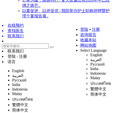
芒果为媒，医路同行 | 复大应邀出席2026年中巴丝
绸之路芒..
以案促评、以评促优 | 我院举办护士职称评聘暨护
理个案报告展..
在线预约
登陆
▪
注册
查找医生
咨询留言
联系我们
收藏本站
网站地图
Select Language
联系我们
English
登陆 - 注册
العربية
语言
Русский
India
English
Indonesia
العربية
Malay
Русский
ประเทศไทย
India
繁體中文
Indonesia
Malay
简体中文
ประเทศไทย
繁體中文
简体中文