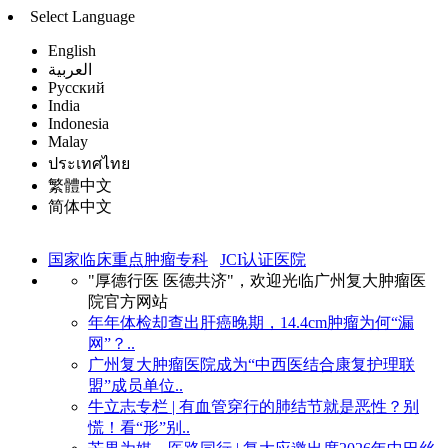
Select Language
English
العربية
Русский
India
Indonesia
Malay
ประเทศไทย
繁體中文
简体中文
国家临床重点肿瘤专科
JCI认证医院
"厚德行医 医德共济"，欢迎光临广州复大肿瘤医
院官方网站
年年体检却查出肝癌晚期，14.4cm肿瘤为何“漏
网”？..
广州复大肿瘤医院成为“中西医结合康复护理联
盟”成员单位..
牛立志专栏 | 有血管穿行的肺结节就是恶性？别
慌！看“形”别..