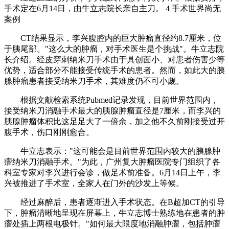
手术定在6月14日，由牛立志院长亲自主刀。 4 手术世界尚无
案例
CT结果显示，李兴腹腔内的巨大肿瘤直径约8.7厘米，位
于胰尾部。"这么大的肿瘤，对手术医生是个挑战"。牛立志院
长介绍。经皮穿刺纳米刀手术由于具创面小、对患者伤害少等
优势，适合部分不能接受传统手术的患者。然而，如此大的胰
腺肿瘤患者接受纳米刀手术，其难度仍不可小觑。
根据文献检索系统Pubmed记录发现，目前世界范围内，
接受纳米刀消融手术最大的胰腺肿瘤直径是7厘米，而李兴的
胰腺肿瘤体积比这足足大了一倍余，加之他不久前刚接受过开
腹手术，伤口刚刚愈合。
牛立志表示："这可能会是目前世界范围内较大的胰腺肿
瘤纳米刀消融手术。"为此，广州复大肿瘤医院专门组织了各
科室专家对李兴进行会诊，做足术前准备。6月14日上午，李
兴被推进了手术室，全家人在门外的沙发上等候。
经过麻醉后，患者逐渐进入手术状态。在B超加CT的引导
下，肿瘤清晰地呈现在屏幕上，牛立志博士熟练地在患者的肿
瘤处插上两根电极针。"如何最大限度地消融肿瘤，包括肿瘤