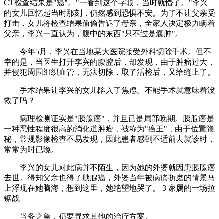
CT检查结果是"癌"。"一看到这个字眼，当时就懵了。"李兴
的女儿回忆起当时那刻，仍然感到恐惧不安。为了不让父亲受
打击，女儿将检查结果偷偷告诉了母亲，全家人决定极力瞒着
父亲，李兴一直认为，腹中的东西"只不过是囊肿"。
今年5月，李兴在当地某大医院接受外科切除手术。但不
幸的是，当医生打开李兴的腹腔后，却发现，由于肿瘤过大，
并侵犯周围组织血管，无法切除，取了活检后，又给缝上了。
手术结果让李兴的女儿陷入了焦虑。不能手术就意味着没
救了吗？
病理检测证实是"胰腺癌"，并且已是局部晚期。胰腺癌是
一种恶性程度很高的消化道肿瘤，被称为"癌王"，由于位置隐
秘，常规影像检查不易发现，因此患者感到不适前去就诊时，
常常为时已晚。
李兴的女儿对此病并不陌生，因为她的外婆就因患胰腺癌
去世。得知父亲也得了胰腺癌，外婆当年被病痛折磨的情景马
上浮现在她脑海，想到这里，她绝望地哭了。 3 家属的一场拉
锯战
当务之急，仍要寻求其他的治疗方案。