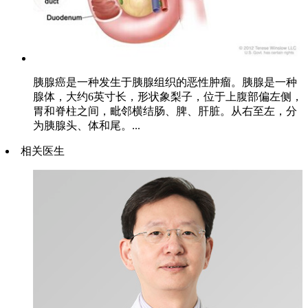
胰腺癌是一种发生于胰腺组织的恶性肿瘤。胰腺是一种
腺体，大约6英寸长，形状象梨子，位于上腹部偏左侧，
胃和脊柱之间，毗邻横结肠、脾、肝脏。从右至左，分
为胰腺头、体和尾。...
相关医生