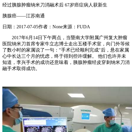
经过胰腺肿瘤纳米刀消融术后 67岁癌症病人获新生
胰腺癌——江苏南通
日期：
2017-07-05
作者：
None
来源：
FUDA
2017年6月14日下午两点，当暨南大学附属广州复大肿瘤
医院纳米刀首席专家牛立志博士走出五楼手术室，向门外等候
了数小时的家属说了一句："手术已经顺利完成"后，悬在家属
心中长达三个月的忧虑，终于得到些许缓解。 他们也许并未
知道，李兴手术的成功还意味着，胰腺肿瘤经皮穿刺纳米刀消
融手术取得成功。