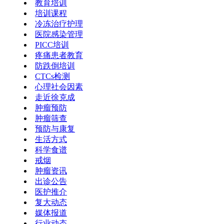
教育培训
培训课程
冷冻治疗护理
医院感染管理
PICC培训
疼痛患者教育
防跌倒培训
CTCs检测
心理社会因素
走近徐克成
肿瘤预防
肿瘤筛查
预防与康复
生活方式
科学食谱
戒烟
肿瘤资讯
出诊公告
医护推介
复大动态
媒体报道
行业动态