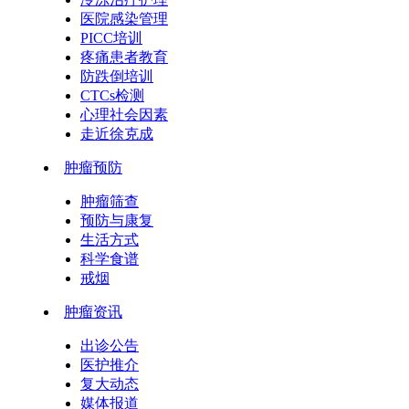
医院感染管理
PICC培训
疼痛患者教育
防跌倒培训
CTCs检测
心理社会因素
走近徐克成
肿瘤预防
肿瘤筛查
预防与康复
生活方式
科学食谱
戒烟
肿瘤资讯
出诊公告
医护推介
复大动态
媒体报道