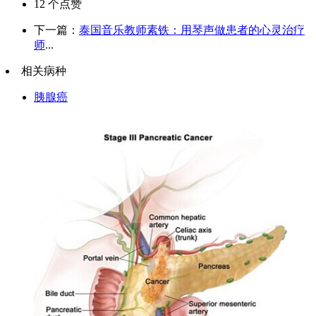
12
个点赞
下一篇：
泰国音乐教师素铁：用琴声做患者的心灵治疗
师
...
相关病种
胰腺癌