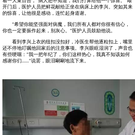
着一大束百合，"病人还不知道，我们打算给他一个惊喜。"敲
开门后，医护人员把鲜花献给正坐在病床上的李兴。突如其来
的惊喜，让他很是感动，连忙起身道谢。
"希望你能坚强面对病魔，我们所有人都对你很有信心，
你也一定要振作起来，别灰心。"医护人员鼓励他说。
看到李兴上衣的纽扣没扣好，冷医生帮他逐粒扣上，嘴里
还不停地叮嘱他回家后的注意事项。李兴眼眶湿润了，声音也
有些哽咽："我一把年纪了，你们这样热心，我真不知该如何
感谢你们......"说罢，眼泪唰唰地流下来。