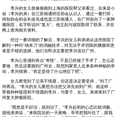
李兴的女儿曾偷偷跑到上海的医院帮父亲看过。后来是小
叔（李兴的弟）在江苏南通癌症协会认识人，通过一番打听，
得知协会的会长徐克成也是江苏南通人，在广州创办了一家肿
瘤医院，名字听说叫"复大"。他立刻与该院取得了联系，并在
网上查询相关资料。
经过一番详细的了解后，李兴的女儿和弟弟从这所医院了
解到一种叫"纳米刀"的消融技术，对无法手术切除的胰腺癌患
者是不错的选择。他们当即决定要把李兴送往广州。
李兴心里感到有点"奇怪"，不是已经做了手术了，怎么还
要做，而且还要跑到广州去，联想到家里人近来各种神秘的举
动，李兴猜测，"肯定是得了什么绝症了吧"。
女儿察觉到了父亲不情愿，但还是决定要坚持，"到了广
州再说。"李兴的女儿要想办法把父亲先劝到广州。就这样，
带着种种疑惑和不情愿的李兴，与妻子、女儿、弟弟来到了广
州复大肿瘤医院。
"既然是不好治，就别治了。"李兴起初的心态比较消极。
据他弟弟说，"来医院后的一天夜晚，哥哥把我叫住了，跟我