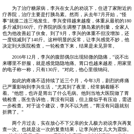
为了治疗糖尿病，李兴在女儿的劝说下，住进了家附近的
疗养院，治疗主要是打胰岛素。然而，从去年7月开始，"怪
事"就接二连三地发生。李兴变得越来越瘦，体重从最初的180
多斤减到160斤。疗养院的医生调整了胰岛素的剂量，全家人
也为他改善起了伙食。到了9月，李兴的体重不但没增加，还
一度锐减到了140斤。这种明显的反常，让李兴感觉不妙，他
决定到大医院检查，一轮检查下来，结果是未见异常。
2016年12月，李兴的腹部偶尔出现轻微的隐痛，"说不出
来哪里不舒服，就是感觉隐隐地痛。胃口也越来越差，用家里
的电子称一称，只有130斤。"对此，他心里很纳闷。
如此的疼痛不适持续了近三个月，今年3月，剧烈的疼痛
已严重影响到李兴生活，"尤其到了夜里，经常躺着睡不
着。"他想，也许是胃出了什么毛病。他到当地大医院做了胃
镜检查，医生告诉他，胃没有问题，但上腹似乎有压迫，需进
一步检查。对于这个建议，李兴不以为然，"胃没有问题就别
折腾了。"
两个月过去，实在放心不下父亲的女儿极力劝说李兴再复
查一次。也就是这一次的复查结果，让李兴的女儿大为震惊。