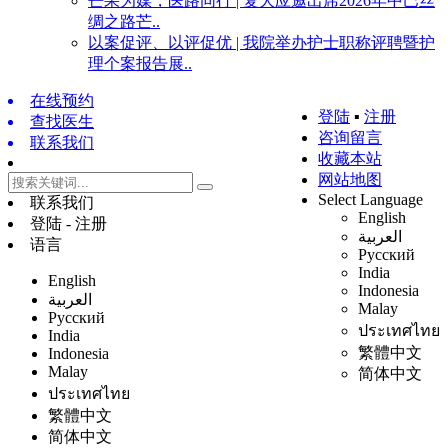
芒果为媒，医路同行 | 复大应邀出席2026年中巴丝
绸之路芒..
以案促评、以评促优 | 我院举办护士职称评聘暨护
理个案报告展..
在线预约
登陆
▪
注册
查找医生
咨询留言
联系我们
收藏本站
网站地图
Select Language
联系我们
English
登陆 - 注册
العربية
语言
Русский
India
English
Indonesia
العربية
Malay
Русский
ประเทศไทย
India
繁體中文
Indonesia
Malay
简体中文
ประเทศไทย
繁體中文
简体中文