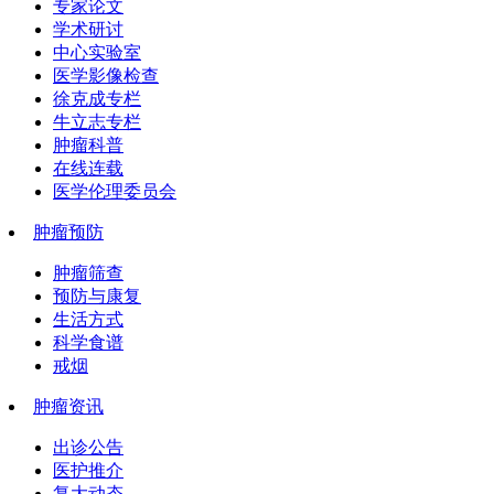
专家论文
学术研讨
中心实验室
医学影像检查
徐克成专栏
牛立志专栏
肿瘤科普
在线连载
医学伦理委员会
肿瘤预防
肿瘤筛查
预防与康复
生活方式
科学食谱
戒烟
肿瘤资讯
出诊公告
医护推介
复大动态