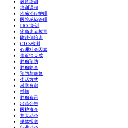
教育培训
培训课程
冷冻治疗护理
医院感染管理
PICC培训
疼痛患者教育
防跌倒培训
CTCs检测
心理社会因素
走近徐克成
肿瘤预防
肿瘤筛查
预防与康复
生活方式
科学食谱
戒烟
肿瘤资讯
出诊公告
医护推介
复大动态
媒体报道
行业动态