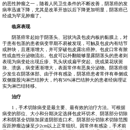
的恶性肿瘤之一，随着人民卫生条件的不断改善，阴茎癌的发
病率迅速下降，尤其是改革开放以后下降更加明显，阴茎癌已
经成为罕见肿瘤了。
临床表现
阴茎癌常起始于阴茎头、冠状沟及包皮内板的黏膜上，对
于患有包茎的患者病变早期不易被发现，可触及包皮内有结节
或肿块，且逐渐增大，并可穿破包皮露出癌肿。包皮口常有脓
性或血性分泌物流出。包皮可以外翻能够显露阴茎头的患者则
表现为病变处出现丘疹、乳头状或扁平突起、疣或菜花状斑
块、溃疡，病变逐渐增大，表面常伴有恶臭分泌物。阴茎癌很
少发生在阴茎体部。由于伴有感染，阴茎癌患者常伴有单侧或
双侧腹股沟淋巴结肿大，约有50%淋巴结肿大的患者经病理证
实为淋巴结转移。
治疗
1，手术切除病变是最主要、最有效的治疗方法。可根据
病变的部位、大小和分期决定选择包皮环切术、阴茎部分切除
术和阴茎全切除加尿道阴部造口术。阴茎部分切除术切除范围
应距肿瘤边缘至少2cm以上正常组织。因常伴有感染，手术前