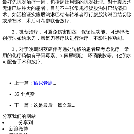
最好先抗炎治疗一周，包括病灶局部的抗炎处理。对于腹股沟
无淋巴结肿大的患者，目前不主张常规行腹股沟淋巴结清扫
术。如活检证实腹股沟淋巴结有转移者可行腹股沟淋巴结切除
或清扫术。术后可考虑联合放疗。
2，微创治疗，可避免伤害阴茎，保留性功能。可选择微
创疗法如纳米刀，氩氦刀等疗法进行治疗，不影响性功能。
3，对于晚期阴茎癌伴有远处转移的患者应考虑化疗，常
用的化疗药物有平阳霉素、5-氟尿嘧啶、环磷酰胺等。化疗亦
可配合手术和放疗。
上一篇：
输尿管癌
...
35
个点赞
下一篇：这是最后一篇文章...
分享我们的网站
——分享到——
新浪微博