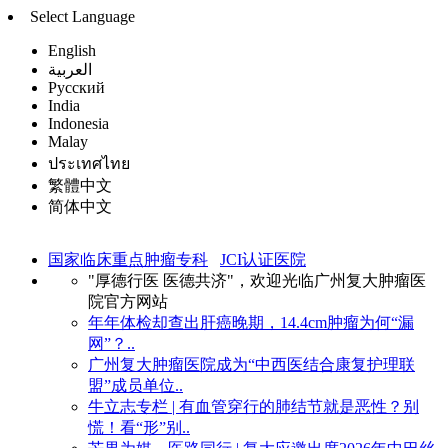
Select Language
English
العربية
Русский
India
Indonesia
Malay
ประเทศไทย
繁體中文
简体中文
国家临床重点肿瘤专科
JCI认证医院
"厚德行医 医德共济"，欢迎光临广州复大肿瘤医
院官方网站
年年体检却查出肝癌晚期，14.4cm肿瘤为何“漏
网”？..
广州复大肿瘤医院成为“中西医结合康复护理联
盟”成员单位..
牛立志专栏 | 有血管穿行的肺结节就是恶性？别
慌！看“形”别..