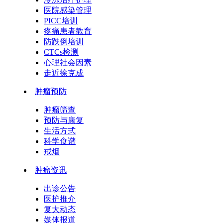
医院感染管理
PICC培训
疼痛患者教育
防跌倒培训
CTCs检测
心理社会因素
走近徐克成
肿瘤预防
肿瘤筛查
预防与康复
生活方式
科学食谱
戒烟
肿瘤资讯
出诊公告
医护推介
复大动态
媒体报道