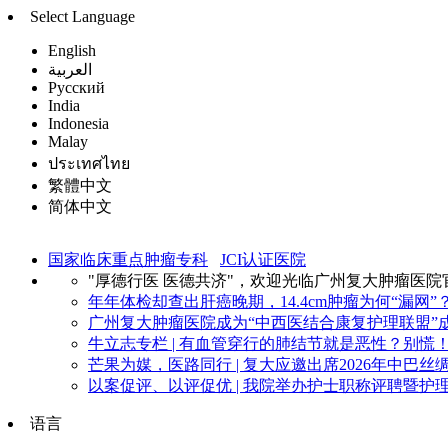
Select Language
English
العربية
Русский
India
Indonesia
Malay
ประเทศไทย
繁體中文
简体中文
国家临床重点肿瘤专科
JCI认证医院
"厚德行医 医德共济"，欢迎光临广州复大肿瘤医院
年年体检却查出肝癌晚期，14.4cm肿瘤为何“漏网”？
广州复大肿瘤医院成为“中西医结合康复护理联盟”成
牛立志专栏 | 有血管穿行的肺结节就是恶性？别慌！看
芒果为媒，医路同行 | 复大应邀出席2026年中巴丝绸
以案促评、以评促优 | 我院举办护士职称评聘暨护理
语言