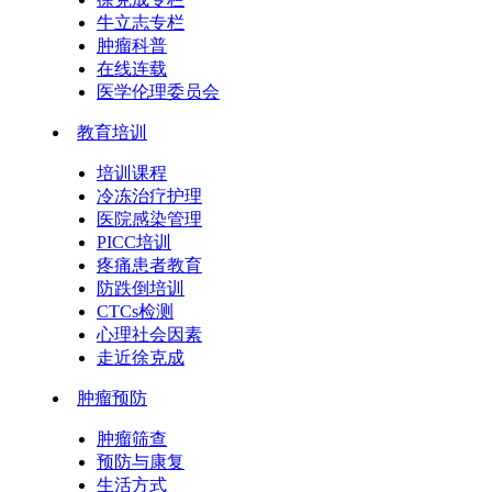
牛立志专栏
肿瘤科普
在线连载
医学伦理委员会
教育培训
培训课程
冷冻治疗护理
医院感染管理
PICC培训
疼痛患者教育
防跌倒培训
CTCs检测
心理社会因素
走近徐克成
肿瘤预防
肿瘤筛查
预防与康复
生活方式