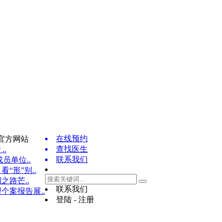
在线预约
官方网站
查找医生
..
联系我们
员单位..
“形”别..
之路芒..
联系我们
个案报告展..
登陆 - 注册