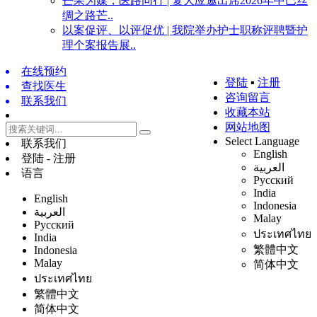
芒果为媒，医路同行 | 复大应邀出席2026年中巴丝
绸之路芒..
以案促评、以评促优 | 我院举办护士职称评聘暨护
理个案报告展..
在线预约
登陆
▪
注册
查找医生
咨询留言
联系我们
收藏本站
网站地图
Select Language
联系我们
English
登陆 - 注册
العربية
语言
Русский
India
English
Indonesia
العربية
Malay
Русский
ประเทศไทย
India
繁體中文
Indonesia
Malay
简体中文
ประเทศไทย
繁體中文
简体中文