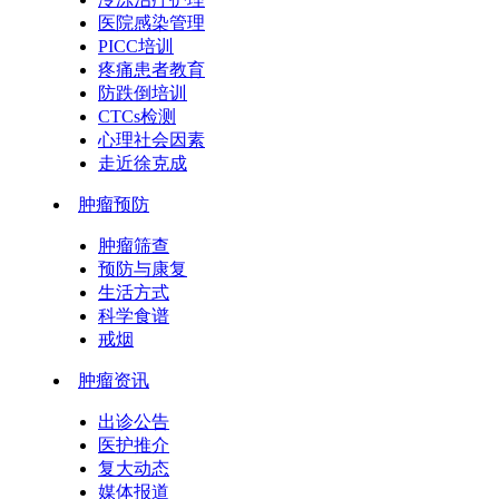
医院感染管理
PICC培训
疼痛患者教育
防跌倒培训
CTCs检测
心理社会因素
走近徐克成
肿瘤预防
肿瘤筛查
预防与康复
生活方式
科学食谱
戒烟
肿瘤资讯
出诊公告
医护推介
复大动态
媒体报道