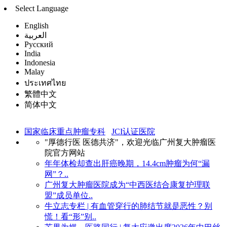
Select Language
English
العربية
Русский
India
Indonesia
Malay
ประเทศไทย
繁體中文
简体中文
国家临床重点肿瘤专科
JCI认证医院
"厚德行医 医德共济"，欢迎光临广州复大肿瘤医
院官方网站
年年体检却查出肝癌晚期，14.4cm肿瘤为何“漏
网”？..
广州复大肿瘤医院成为“中西医结合康复护理联
盟”成员单位..
牛立志专栏 | 有血管穿行的肺结节就是恶性？别
慌！看“形”别..