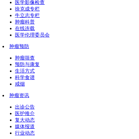
医学影像检查
徐克成专栏
牛立志专栏
肿瘤科普
在线连载
医学伦理委员会
肿瘤预防
肿瘤筛查
预防与康复
生活方式
科学食谱
戒烟
肿瘤资讯
出诊公告
医护推介
复大动态
媒体报道
行业动态