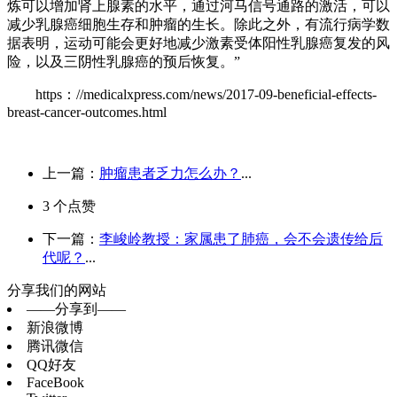
炼可以增加肾上腺素的水平，通过河马信号通路的激活，可以
减少乳腺癌细胞生存和肿瘤的生长。除此之外，有流行病学数
据表明，运动可能会更好地减少激素受体阳性乳腺癌复发的风
险，以及三阴性乳腺癌的预后恢复。”
https：//medicalxpress.com/news/2017-09-beneficial-effects-
breast-cancer-outcomes.html
上一篇：
肿瘤患者乏力怎么办？
...
3
个点赞
下一篇：
李峻岭教授：家属患了肺癌，会不会遗传给后
代呢？
...
分享我们的网站
——分享到——
新浪微博
腾讯微信
QQ好友
FaceBook