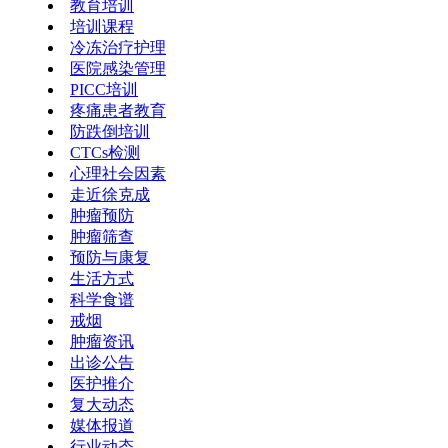
教育培训
培训课程
冷冻治疗护理
医院感染管理
PICC培训
疼痛患者教育
防跌倒培训
CTCs检测
心理社会因素
走近徐克成
肿瘤预防
肿瘤筛查
预防与康复
生活方式
科学食谱
戒烟
肿瘤资讯
出诊公告
医护推介
复大动态
媒体报道
行业动态