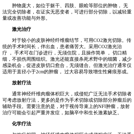
肿物庞大，如位于躯干、四肢、眼睑等部位的肿物， 无
法完全切除者，在证实无恶变者，可进行部分切除，以减轻重
量或改善功能与外形。
激光治疗
对于较小的皮肤神经纤维瘤结节，可用CO2激光切除。传
统的手术时间长，伴出血，患者痛苦大。采用CO2激光治
疗 ， 手术可在门诊进行，无须住院，且操作简单 ， 切口精
细，不损伤周围组织。激光还能直接杀死术野中的细菌，减少
感染机会，促进皮肤切口愈合，无须缝合。但激光治疗通常仅
适用于直径小于2cm的肿瘤， 过大容易导致增生性瘫痕形成。
放射疗法
通常神经纤维肉瘤体积巨大，或侵犯广泛无法手术切除者
可考虑放射疗法，更多的是作为手术切除或切除部分肿瘤后的
辅助手段。需要注意的是，对于视传导束上的NFⅠ肿瘤，放射
治疗可能会引起严重并发症，如脑卒中和生长激素缺乏。
化学疗法