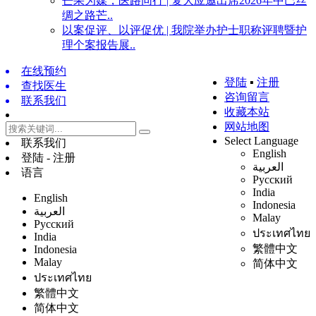
芒果为媒，医路同行 | 复大应邀出席2026年中巴丝
绸之路芒..
以案促评、以评促优 | 我院举办护士职称评聘暨护
理个案报告展..
在线预约
登陆
▪
注册
查找医生
咨询留言
联系我们
收藏本站
网站地图
Select Language
联系我们
English
登陆 - 注册
العربية
语言
Русский
India
English
Indonesia
العربية
Malay
Русский
ประเทศไทย
India
繁體中文
Indonesia
Malay
简体中文
ประเทศไทย
繁體中文
简体中文