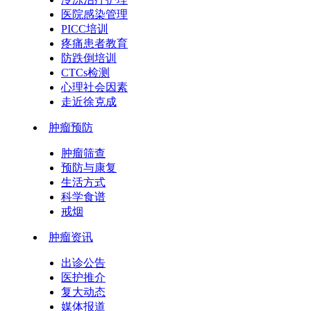
医院感染管理
PICC培训
疼痛患者教育
防跌倒培训
CTCs检测
心理社会因素
走近徐克成
肿瘤预防
肿瘤筛查
预防与康复
生活方式
科学食谱
戒烟
肿瘤资讯
出诊公告
医护推介
复大动态
媒体报道