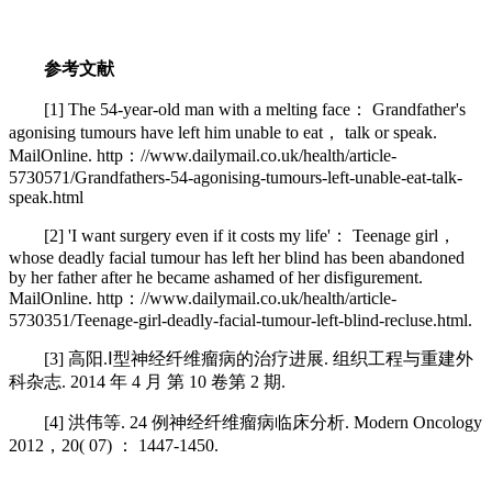
参考文献
[1] The 54-year-old man with a melting face： Grandfather's
agonising tumours have left him unable to eat， talk or speak.
MailOnline. http：//www.dailymail.co.uk/health/article-
5730571/Grandfathers-54-agonising-tumours-left-unable-eat-talk-
speak.html
[2] 'I want surgery even if it costs my life'： Teenage girl，
whose deadly facial tumour has left her blind has been abandoned
by her father after he became ashamed of her disfigurement.
MailOnline. http：//www.dailymail.co.uk/health/article-
5730351/Teenage-girl-deadly-facial-tumour-left-blind-recluse.html.
[3] 高阳.Ⅰ型神经纤维瘤病的治疗进展. 组织工程与重建外
科杂志. 2014 年 4 月 第 10 卷第 2 期.
[4] 洪伟等. 24 例神经纤维瘤病临床分析. Modern Oncology
2012，20( 07) ： 1447-1450.