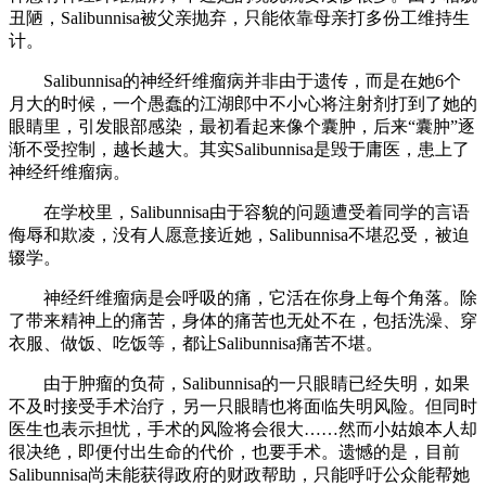
丑陋，Salibunnisa被父亲抛弃，只能依靠母亲打多份工维持生
计。
Salibunnisa的神经纤维瘤病并非由于遗传，而是在她6个
月大的时候，一个愚蠢的江湖郎中不小心将注射剂打到了她的
眼睛里，引发眼部感染，最初看起来像个囊肿，后来“囊肿”逐
渐不受控制，越长越大。其实Salibunnisa是毁于庸医，患上了
神经纤维瘤病。
在学校里，Salibunnisa由于容貌的问题遭受着同学的言语
侮辱和欺凌，没有人愿意接近她，Salibunnisa不堪忍受，被迫
辍学。
神经纤维瘤病是会呼吸的痛，它活在你身上每个角落。除
了带来精神上的痛苦，身体的痛苦也无处不在，包括洗澡、穿
衣服、做饭、吃饭等，都让Salibunnisa痛苦不堪。
由于肿瘤的负荷，Salibunnisa的一只眼睛已经失明，如果
不及时接受手术治疗，另一只眼睛也将面临失明风险。但同时
医生也表示担忧，手术的风险将会很大……然而小姑娘本人却
很决绝，即便付出生命的代价，也要手术。遗憾的是，目前
Salibunnisa尚未能获得政府的财政帮助，只能呼吁公众能帮她