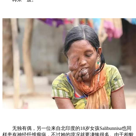
无独有偶，另一位来自北印度的18岁女孩Salibunnisa也同
样患有神经纤维瘤病，不过她的境况就要凄惨很多。由于相貌