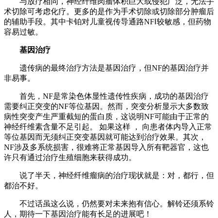
与放疗相同，神经纤维肉瘤体积巨大或侵犯广泛，无法手
术切除可考虑化疗。更多的是作为手术切除或切除部分肿瘤后
的辅助手段。其中卡铂对儿童视传导通路NFⅠ较敏感，但药物
容易过敏。
基因治疗
遗传病的最终治疗方法是基因治疗，但NF的基因治疗并
非易事。
首先，NF是常染色体显性遗传性疾病，成功的基因治疗
需要纠正突变的NF等位基因。然而，突变分析显示大多数致
病性突变产生严重截短的蛋白质，这说明NF可能由于正常的
神经纤维素含量不足引起。 如果这样 ， 向患者体内导入正常
等位基因而无须纠正突变基因就可能达到治疗效果。其次，
NF涉及多系统损害，很难将正常基因导入所有靶器官，这也
许只有通过治疗生殖细胞来获得成功。
说了半天，神经纤维瘤病的治疗现状就是：对，都行，但
都治不好。
不过话虽这么说，仍然要对未来抱有信心。解铃还须系铃
人，期待一下基因治疗能有长足的进展吧！