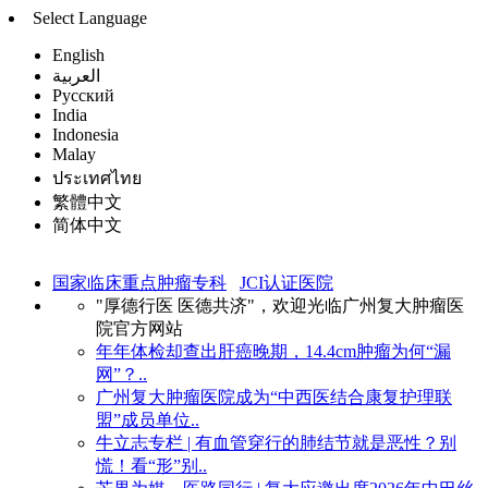
Select Language
English
العربية
Русский
India
Indonesia
Malay
ประเทศไทย
繁體中文
简体中文
国家临床重点肿瘤专科
JCI认证医院
"厚德行医 医德共济"，欢迎光临广州复大肿瘤医
院官方网站
年年体检却查出肝癌晚期，14.4cm肿瘤为何“漏
网”？..
广州复大肿瘤医院成为“中西医结合康复护理联
盟”成员单位..
牛立志专栏 | 有血管穿行的肺结节就是恶性？别
慌！看“形”别..