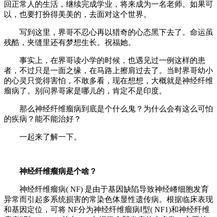
回正常人的生活，继续完成学业，将来成为一名老师。如果可
以，也要打扮得美美的，去面对这个世界。
写到这里，界哥不忍心再以猎奇的心态黑下去了。命运虽
残酷，夹缝里还有梦想生长。祝福她。
事实上，在界哥读小学的时候，也遇见过一例这样的患
者，不过只是一面之缘，在马路上擦肩过去了。当时界哥幼小
的心灵只觉得害怕，不敢多看，现在想想，大概就是神经纤维
瘤病了。别问界哥家是哪儿的，肯定不是印度。
那么神经纤维瘤病到底是个什么鬼？为什么会有这么可怕
的疾病？能不能治好？
一起来了解一下。
神经纤维瘤病是个啥？
神经纤维瘤病( NF) 是由于基因缺陷导致神经嵴细胞发育
异常而引起多系统损害的常染色体显性遗传病。根据临床表现
和基因定位，可将 NF分为神经纤维瘤病Ⅰ型( NF1)和神经纤维