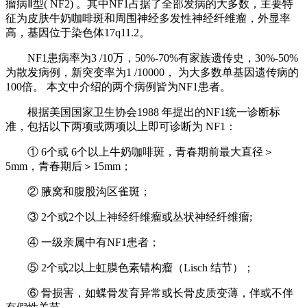
瘤病Ⅱ型( NF2) 。其中NF1占据了全部发病的大多数，主要特
征为皮肤牛奶咖啡斑和周围神经多发性神经纤维瘤，外显率
高，基因位于染色体17q11.2。
NF1患病率为3 /10万，50%-70%有家族遗传史，30%-50%
为散发病例，新突变率为1 /10000， 为大多数单基因遗传病的
100倍。 本文中介绍的两个病例皆为NF1患者。
根据美国国家卫生协会1988 年提出的NF1统一诊断标
准，包括以下两项或两项以上即可诊断为 NF1：
① 6个或 6个以上牛奶咖啡斑，青春期前最大直径＞
5mm，青春期后＞15mm；
② 腋窝和腹股沟区雀斑；
③ 2个或2个以上神经纤维瘤或丛状神经纤维瘤;
④ 一级亲属中有NF1患者；
⑤ 2个或2以上虹膜色素错构瘤（Lisch 结节）；
⑥ 骨损害，如蝶骨发育异常或长骨皮质变薄，伴或不伴