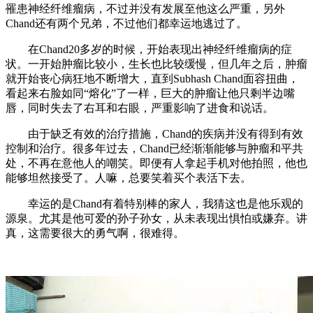
罹患神经纤维瘤病，不过并没有发展至他这么严重，另外
Chand还有两个兄弟，不过他们都幸运地逃过了。
在Chand20多岁的时候，开始表现出神经纤维瘤病的症
状。一开始肿瘤比较小，生长也比较缓慢，但几年之后，肿瘤
就开始丧心病狂地不断增大，直到Subhash Chand面容扭曲，
看起来右脸如同“熔化”了一样，巨大的肿瘤让他只剩半边嘴
唇，同时失去了右耳和右眼，严重影响了进食和说话。
由于缺乏有效的治疗措施，Chand的疾病并没有得到有效
控制和治疗。很多年过去，Chand已经渐渐能够与肿瘤和平共
处，不再在意他人的嘲笑。即便有人拿起手机对他拍照，他也
能够坦然接受了。人嘛，总要笑着买个表活下去。
幸运的是Chand有着特别棒的家人，我猜这也是他乐观的
源泉。尤其是他可爱的孙子孙女，从未表现出惧怕或嫌弃。讲
真，这需要很大的勇气啊，很难得。