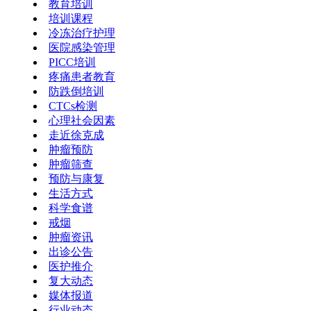
教育培训
培训课程
冷冻治疗护理
医院感染管理
PICC培训
疼痛患者教育
防跌倒培训
CTCs检测
心理社会因素
走近徐克成
肿瘤预防
肿瘤筛查
预防与康复
生活方式
科学食谱
戒烟
肿瘤资讯
出诊公告
医护推介
复大动态
媒体报道
行业动态