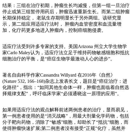
结果：三组在治疗初期，肿瘤生长均减慢，但第一组一旦治疗
停止或第三组暂停用药后，肿瘤迅速重新生长。而第二组肿瘤
长期保持稳定， 老鼠生存期明显长于另外两组。该研究显
示，第二组应用适应疗法时， 肿瘤内血管密度和血流量增
加，化疗药更多地进入肿瘤内，控制癌细胞侵袭。
适应疗法受到许多专家的支持。美国Arizona 州立大学生物学
家Carlo Maley认为，适应疗法立足于维持药物敏感细胞和抵抗
细胞治疗的平衡，是“癌症生物学最激动人心的进步”。
著名自由科学作家Cassandra Willyard 在2016年《自然》
(Nature 532, 166–168)杂志上发表长文，题目是“癌症治疗：进
化路径”，指出：“如同其他生命体一样，肿瘤也面临着自然选
择规律支配”，呼吁临床学家“必须通晓这一原理的应用”。
如果用适应疗法的观点解释前述两例患者的治疗，显而易见，
第一例患者使用的是“消灭战略”，用最大剂量化学药物，包括
分子靶向药物，消除了“敏感”细胞，却助长了“抵抗”细胞，而
使得肿瘤快速扩展;第二例患者没有接受“正规”化疗，虽然并