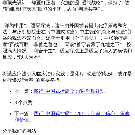
非预先设计，却歪打正着，实施的是“遏制战略”，保持了“敏
感”细胞和“抵抗”细胞的平衡，从而“与癌共存” 。
“洋为中用”。适应疗法，这一由外国学者提出化疗策略和方
法，与汤钊猷院士在《中国式控癌》中主张的“消灭与改造”并
举的观念不谋而合。汤院士引用《孙子兵法》，主张治疗癌
症“百战百胜，非善之善也”，应该“善守者藏于九地之下”，按
照病人情况，“利合于主”。适应疗法正是适应了病人的病情和
反应，“以人为本”。
将适应疗法引入临床治疗实践，是化疗“改造”的范例，或许是
化疗焕发“青春”的重要举措。
上一篇：
践行“中国式控癌”?：多些“质疑”
...
3
个点赞
下一篇：
践行“中国式控癌”（20）：使命、信心、策略
和价值
...
分享我们的网站