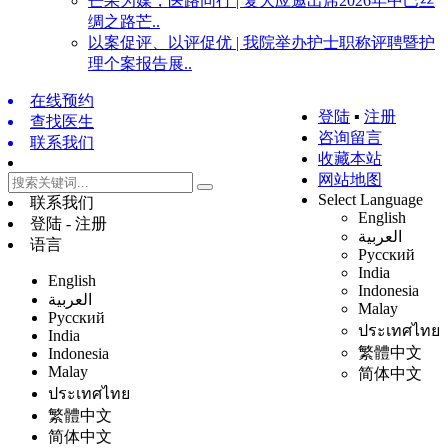
芒果为媒，医路同行 | 复大应邀出席2026年中巴丝
绸之路芒..
以案促评、以评促优 | 我院举办护士职称评聘暨护
理个案报告展..
在线预约
登陆
▪
注册
查找医生
咨询留言
联系我们
收藏本站
网站地图
Select Language
联系我们
English
登陆 - 注册
العربية
语言
Русский
India
English
Indonesia
العربية
Malay
Русский
ประเทศไทย
India
繁體中文
Indonesia
Malay
简体中文
ประเทศไทย
繁體中文
简体中文