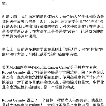
非。
但是，由于我们面对的是具体病人，每个病人的生死都应该是
临床医生最关心的事，因此，应用“最大耐受剂量”的“严苛”治
疗是否是现代肿瘤治疗策略的错误，对这种传统化疗在理论上
是否要重新认识，在方法学上是否需要“改造”，已经成为肿瘤
学界最为关注的课题。
事实上，目前许多肿瘤学家在原则上已经认同，旨在“控制”癌
症的治疗方法，可能比试图“治愈”癌症更有效。
美国Moffitt癌症中心(Moffitt Cancer Center)分子肿瘤学专家
Robert Gatenby 说：“根治转移癌是非常困难的。除了何杰金氏
淋巴瘤、睾丸癌和急性髓系白血病，使用高强度的严苛化疗可
以治愈，对于很多其他的癌症来说，要根除其数量大、多样化
且高度适应性的癌细胞，是一个艰巨的挑战。”
Robert Gatenby 设立了一个目标：帮助病人与癌共存。他说他
见过太多癌症复发的病人，觉得这不像是个生物问题，更像是