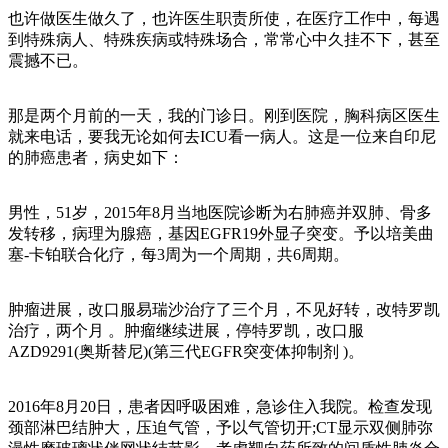
也许做医生做久了，也许医生职责所使，在医疗工作中，每遇
到特殊病人、特殊疾病或特殊场合，常常心中久挂不下，甚至
震撼不已。
那是两个月前的一天，我的门诊日。刚到医院，胸科病区医生
就来电话，要我无论如何去ICU看一病人。这是一位来自印尼
的肺癌患者，病史如下：
男性，51岁，2015年8月当地医院诊断为右肺癌并双肺、骨多
发转移，病理为腺癌，基因EGFR19外显子突变。予以培美曲
塞-卡铂联合化疗，每3周为一个周期，共6周期。
肿瘤进展，改口服易瑞沙治疗了三个月，不见好转，改特罗凯
治疗，两个月 。肿瘤继续进展，停特罗凯，改口服
AZD9291(奥斯替尼)(第三代EGFR突变体抑制剂 )。
2016年8月20日，患者因呼吸困难，急诊住入我院。检查发现
颈部淋巴结肿大，压迫气管，予以气管切开;CT显示双侧肺弥