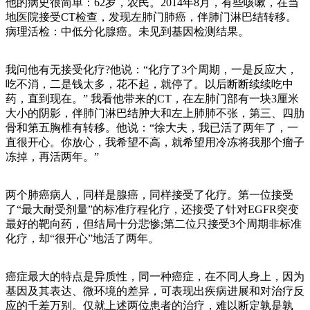
他的病史很简单：62岁，农民。2014年8月，有些咳嗽，在当
地医院接受CT检查，发现左肺门肺癌，伴肺门淋巴结转移。
病理活检：中低分化腺癌。未见到基因检测结果。
我问他有无接受化疗?他说：“化疗了3个周期，一是反应大，
吃不消，二是钱太多，花不起，就停了。以后断断续续吃中
药，直到现在。” 我看他带来的CT，在左肺门部有一块3厘米
大小的阴影，伴肺门淋巴结肿大和左上肺肺不张，第三、四肋
骨和第五胸椎有转移。他说：“徐大夫，我已活了两年了，一
直很开心。你放心，我希望不高，就希望用冷冻将我那个瘤子
冻掉，再活两年。”
两个肺癌病人，同样是腺癌，同样接受了化疗。第一位接受
了“最大耐受剂量”的标准疗程化疗，还接受了针对EGFR突变
最好的靶向药，但结局十分悲惨;第二位只接受3个周期非标准
化疗，却“很开心”地活了两年。
癌症最大的特点是异质性，同一种癌症，在不同人身上，因为
基因及其表达、微环境的差异，可表现出疾病进展和对治疗反
应的千差万别。仅就上述两位患者的治疗，难以断定孰是孰