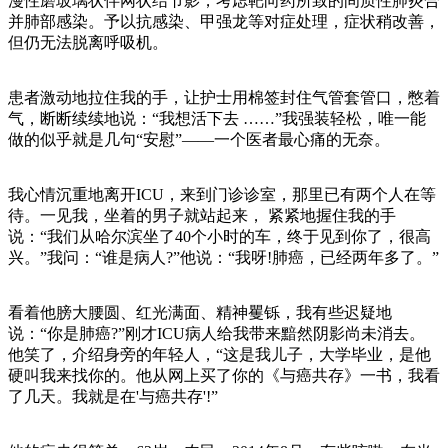
漫性磨玻璃状伴网状结节影，考虑靶向药所致的间质性肺炎合
并肺部感染。予以抗感染、甲强龙等对症处理，症状稍改善，
但仍无法脱离呼吸机。
患者激动地拉住我的手，让护士用棉签封住气管套管口，憋着
气，断断续续地说：“我想活下去 ……”我强装轻松，唯一能
做的似乎就是几句“安慰”——一个医者最心痛的无奈。
我心情沉重地离开ICU，来到门诊诊室，那里已有两个人在等
待。一见我，坐着的男子就站起来， 紧紧地握住我的手
说：“我们从哈尔滨坐了40个小时的车，终于见到你了，很高
兴。”我问：“谁是病人?”他说：“我呀!肺癌，已经两年多了。”
看着他膀大腰圆、红光满面、精神矍铄，我有些迟疑地
说：“你是肺癌?”刚才ICU病人给我带来黯然阴影尚未消去。
他笑了，介绍身旁的年轻人，“这是我儿子，大学毕业，是他
硬叫我来找你的。他从网上买了你的《与癌共存》一书，我看
了几天。我就是在'与癌共存'!”