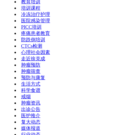
教育培训
培训课程
冷冻治疗护理
医院感染管理
PICC培训
疼痛患者教育
防跌倒培训
CTCs检测
心理社会因素
走近徐克成
肿瘤预防
肿瘤筛查
预防与康复
生活方式
科学食谱
戒烟
肿瘤资讯
出诊公告
医护推介
复大动态
媒体报道
行业动态