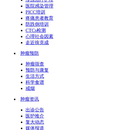
医院感染管理
PICC培训
疼痛患者教育
防跌倒培训
CTCs检测
心理社会因素
走近徐克成
肿瘤预防
肿瘤筛查
预防与康复
生活方式
科学食谱
戒烟
肿瘤资讯
出诊公告
医护推介
复大动态
媒体报道