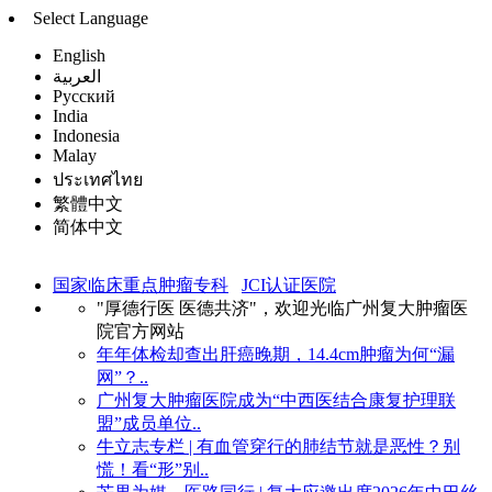
Select Language
English
العربية
Русский
India
Indonesia
Malay
ประเทศไทย
繁體中文
简体中文
国家临床重点肿瘤专科
JCI认证医院
"厚德行医 医德共济"，欢迎光临广州复大肿瘤医
院官方网站
年年体检却查出肝癌晚期，14.4cm肿瘤为何“漏
网”？..
广州复大肿瘤医院成为“中西医结合康复护理联
盟”成员单位..
牛立志专栏 | 有血管穿行的肺结节就是恶性？别
慌！看“形”别..