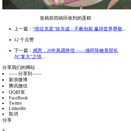
发稿前四病区收到的蛋糕
上一篇：
“癌症克星”徐克成：不断创新 赢得世界尊敬
...
12
个点赞
下一篇：
感恩，20年夙愿终偿 ——缅怀陈敏章部长
与“复大”之情
...
分享我们的网站
——分享到——
新浪微博
腾讯微信
QQ好友
FaceBook
Twitter
LinkedIn
取消
分享
S