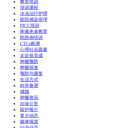
教育培训
培训课程
冷冻治疗护理
医院感染管理
PICC培训
疼痛患者教育
防跌倒培训
CTCs检测
心理社会因素
走近徐克成
肿瘤预防
肿瘤筛查
预防与康复
生活方式
科学食谱
戒烟
肿瘤资讯
出诊公告
医护推介
复大动态
媒体报道
行业动态