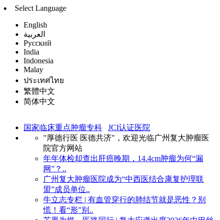
Select Language
English
العربية
Русский
India
Indonesia
Malay
ประเทศไทย
繁體中文
简体中文
国家临床重点肿瘤专科
JCI认证医院
"厚德行医 医德共济"，欢迎光临广州复大肿瘤医
院官方网站
年年体检却查出肝癌晚期，14.4cm肿瘤为何“漏
网”？..
广州复大肿瘤医院成为“中西医结合康复护理联
盟”成员单位..
牛立志专栏 | 有血管穿行的肺结节就是恶性？别
慌！看“形”别..