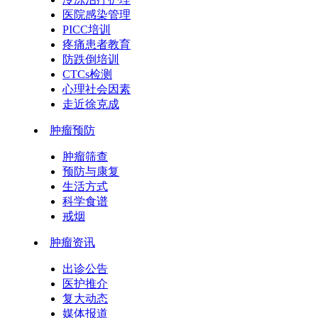
医院感染管理
PICC培训
疼痛患者教育
防跌倒培训
CTCs检测
心理社会因素
走近徐克成
肿瘤预防
肿瘤筛查
预防与康复
生活方式
科学食谱
戒烟
肿瘤资讯
出诊公告
医护推介
复大动态
媒体报道