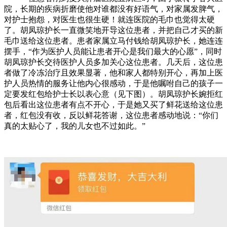
院，长期的疾病折磨使他对谁都没有好语气，对家属发脾气，
对护士抱怨，对医生也很生硬！就连医院的毛巾也觉得太硬
了。胡凤琼护长一直微笑地开导这位患者，并把自己才买的新
毛巾送给这位患者。患者家属立马付钱给胡凤琼护长，她连连
摆手，“作为医护人员能让患者开心是我们最大的心愿”，同时
胡凤琼护长交待医护人员多加关心这位患者。几天后，这位患
者做了冷冻治疗且效果显著，他和家人都特别开心，再加上医
护人员热情的服务让他内心很感动，于是他嘱咐自己的孩子一
定要发红包给护士长以表心意（见下图）。胡凤琼护长婉拒红
包后看出这位患者有点不开心，于是她又买了鲜花送给这位患
者，红包没有收，反以鲜花答谢，这位患者感动地说：“你们
真的太贴心了，我的儿女也不过如此。”