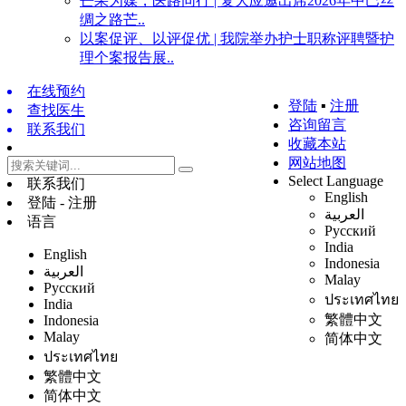
芒果为媒，医路同行 | 复大应邀出席2026年中巴丝
绸之路芒..
以案促评、以评促优 | 我院举办护士职称评聘暨护
理个案报告展..
在线预约
登陆
▪
注册
查找医生
咨询留言
联系我们
收藏本站
网站地图
Select Language
联系我们
English
登陆 - 注册
العربية
语言
Русский
India
English
Indonesia
العربية
Malay
Русский
ประเทศไทย
India
繁體中文
Indonesia
Malay
简体中文
ประเทศไทย
繁體中文
简体中文